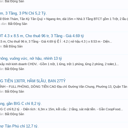
đàn:
Bất Động Sản
, 3 Tầng, 3 PN Chỉ 5,2 Tỷ.
Lê Đình Thám, Tân Kỳ Tân Quý + Ngang 4m, dài 15m + Nhà 3 Tầng BTCT gồm 1 Trệt, 2 lầu ( 
ễn đàn:
Bất Động Sản
4.3 x 8.5 m, Cho thuê 96 tr, 3 Tầng - Giá 4.69 tỷ
 Cho thuê 96 tr, 3 Tầng - Giá 4.69 tỷ Ệ Í : 4.2 ( nở hậu 4.3 ) x 8.53 m - Diện...
àn:
Bất Động Sản
hông, vuông vức, nở hậu, nhỉnh 13 tỷ
ây mới kinh doanh CHDV.. -Gồm 1 trệt, 1 lửng, trệt 1 phòng, lửng 2 phòng, 2 toilet,1...
đàn:
Bất Động Sản
G TIỀN 130TR, HẦM 5LẦU, BAN 27TỶ
 – FULL PHÒNG, DÒNG TIỀN CAO Địa chỉ: Đường Văn Chung, Phường 13, Quận Tân Bình 
đàn:
Bất Động Sản
g, gần BIG C chỉ 8,2 tỷ.
 chỉ 8,2 tỷ. - Diện tích : 6,3m x 15m, kết cấu : 2 tầng, sát mặt tiền. - Gần CoopFood...
đàn:
Bất Động Sản
ợ Tân Phú chỉ 12,7 tỷ.