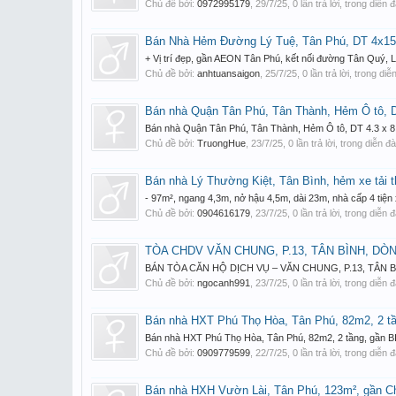
Chủ đề bởi:
0972995179
,
29/7/25
, 0 lần trả lời, trong diễn 
Bán Nhà Hẻm Đường Lý Tuệ, Tân Phú, DT 4x15m
+ Vị trí đẹp, gần AEON Tân Phú, kết nối đường Tân Quý, 
Chủ đề bởi:
anhtuansaigon
,
25/7/25
, 0 lần trả lời, trong di
Bán nhà Quận Tân Phú, Tân Thành, Hẻm Ô tô, DT 
Bán nhà Quận Tân Phú, Tân Thành, Hẻm Ô tô, DT 4.3 x 8.5 m,
Chủ đề bởi:
TruongHue
,
23/7/25
, 0 lần trả lời, trong diễn đ
Bán nhà Lý Thường Kiệt, Tân Bình, hẻm xe tải t
- 97m², ngang 4,3m, nở hậu 4,5m, dài 23m, nhà cấp 4 tiện x
Chủ đề bởi:
0904616179
,
23/7/25
, 0 lần trả lời, trong diễn 
TÒA CHDV VĂN CHUNG, P.13, TÂN BÌNH, DÒN
BÁN TÒA CĂN HỘ DỊCH VỤ – VĂN CHUNG, P.13, TÂN BÌNH
Chủ đề bởi:
ngocanh991
,
23/7/25
, 0 lần trả lời, trong diễn 
Bán nhà HXT Phú Thọ Hòa, Tân Phú, 82m2, 2 tần
Bán nhà HXT Phú Thọ Hòa, Tân Phú, 82m2, 2 tầng, gần BIG C
Chủ đề bởi:
0909779599
,
22/7/25
, 0 lần trả lời, trong diễn 
Bán nhà HXH Vườn Lài, Tân Phú, 123m², gần Ch