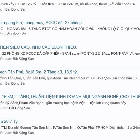
ện xây CHDV 12,7 tỷ. - Diện tích : 5,05m x24,5m, nở hậu nhẹ, tài lộc, kết cấu : nhà C4...
đàn:
Bất Động Sản
g, ngang 8m, thang máy, PCCC đủ, 27 phòng
NG – NGANG 8M - 8 TẦNG BTCT CÓ HẦM HOÀN CÔNG ĐỦ - KHÔNG LỘ GIỚI QUY HOẠ
đàn:
Bất Động Sản
TIỀN SIÊU CAO, NHU CẦU LUÔN THIẾU.
22 PHÒNG KD PCCC ĐÃ CẤP PHÉP <SPAN style='FONT-SIZE: 14px; FONT-FAMILY: -appl
 diễn đàn:
Bất Động Sản
n Tân Phú, 8x18,5m, 2 Tầng cũ, 13,9 tỷ.
g Tân Quý, Quận Tân Phú, qua Aeon Tân Phú chỉ 500m. DT: 4x17,5m Giá chào bán : 6,3 tỷ
đàn:
Bất Động Sản
 X 16.5M,2 TẦNG,THUẬN TIỆN KINH DOANH MỌI NGÀNH NGHỀ,CHO THU
yễn Sỹ Sách,Phạm Văn Bạch...gần trường học,bệnh viện.....tiện ích xung quanh đầy...
ễn đàn:
Bất Động Sản
iá 20.7 Tỷ
(TL) Địa chỉ: Đường Tân Sơn Nhì, P.Tân Sơn Nhì, Q.Tân Phú, TP.HCM Diện tích: 4.2 x 24m,
 diễn đàn:
Bất Động Sản