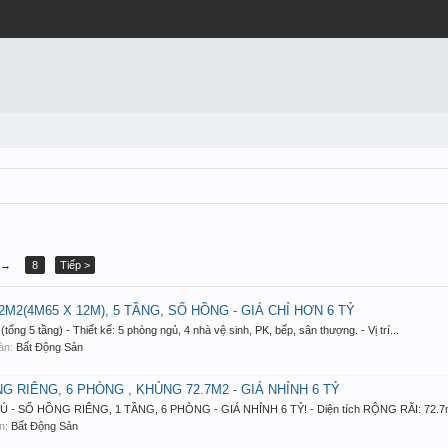
→
8
Tiếp >
M2(4M65 X 12M), 5 TẦNG, SỔ HỒNG - GIÁ CHỈ HƠN 6 TỶ
(tổng 5 tầng) - Thiết kế: 5 phòng ngủ, 4 nhà vệ sinh, PK, bếp, sân thượng. - Vị trí...
đàn:
Bất Động Sản
 RIÊNG, 6 PHÒNG , KHỦNG 72.7M2 - GIÁ NHỈNH 6 TỶ
 SỔ HỒNG RIÊNG, 1 TẦNG, 6 PHÒNG - GIÁ NHỈNH 6 TỶ! - Diện tích RỘNG RÃI: 72.7m2
àn:
Bất Động Sản