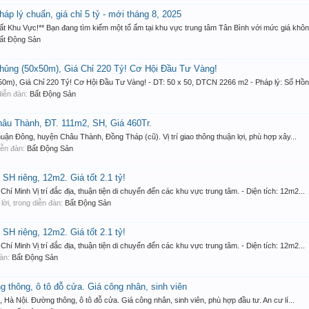
p lý chuẩn, giá chỉ 5 tỷ - mới tháng 8, 2025
t Khu Vực!** Bạn đang tìm kiếm một tổ ấm tại khu vực trung tâm Tân Bình với mức giá không
ất Động Sản
hủng (50x50m), Giá Chỉ 220 Tỷ! Cơ Hội Đầu Tư Vàng!
0m), Giá Chỉ 220 Tỷ! Cơ Hội Đầu Tư Vàng! - DT: 50 x 50, DTCN 2266 m2 - Pháp lý: Sổ Hồng
 diễn đàn:
Bất Động Sản
âu Thành, ĐT. 111m2, SH, Giá 460Tr.
huận Đông, huyện Châu Thành, Đồng Tháp (cũ). Vị trí giao thông thuận lợi, phù hợp xây...
diễn đàn:
Bất Động Sản
SH riêng, 12m2. Giá tốt 2.1 tỷ!
 Minh Vị trí đắc địa, thuận tiện di chuyển đến các khu vực trung tâm. - Diện tích: 12m2...
ả lời, trong diễn đàn:
Bất Động Sản
SH riêng, 12m2. Giá tốt 2.1 tỷ!
 Minh Vị trí đắc địa, thuận tiện di chuyển đến các khu vực trung tâm. - Diện tích: 12m2...
đàn:
Bất Động Sản
thông, ô tô đỗ cửa. Giá công nhân, sinh viên
Hà Nội. Đường thông, ô tô đỗ cửa. Giá công nhân, sinh viên, phù hợp đầu tư. An cư lí...