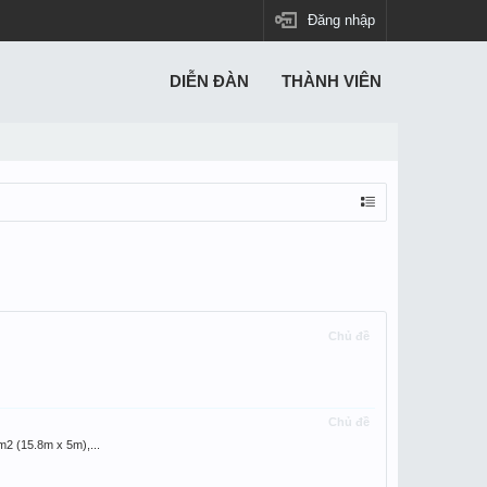
Đăng nhập
DIỄN ĐÀN
THÀNH VIÊN
Chủ đề
Chủ đề
 (15.8m x 5m),...