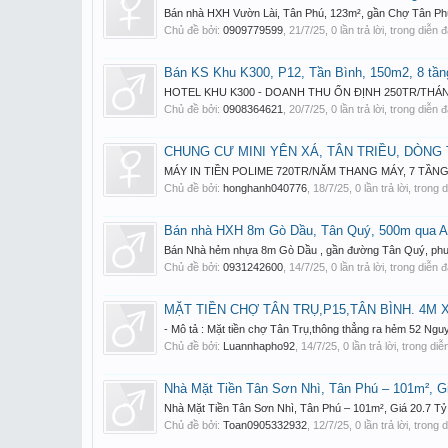
Bán nhà HXH Vườn Lài, Tân Phú, 123m², gần Chợ Tân Phú ti
Chủ đề bởi:
0909779599
,
21/7/25
, 0 lần trả lời, trong diễn 
Bán KS Khu K300, P12, Tần Bình, 150m2, 8 tần
HOTEL KHU K300 - DOANH THU ỔN ĐỊNH 250TR/THÁ
Chủ đề bởi:
0908364621
,
20/7/25
, 0 lần trả lời, trong diễn 
CHUNG CƯ MINI YÊN XÁ, TÂN TRIỀU, DÒNG 
MÁY IN TIỀN POLIME 720TR/NĂM THANG MÁY, 7 TẦNG, 
Chủ đề bởi:
honghanh040776
,
18/7/25
, 0 lần trả lời, trong
Bán nhà HXH 8m Gò Dầu, Tân Quý, 500m qua Aeo
Bán Nhà hẻm nhựa 8m Gò Dầu , gần đường Tân Quý, phườn
Chủ đề bởi:
0931242600
,
14/7/25
, 0 lần trả lời, trong diễn 
MẶT TIỀN CHỢ TÂN TRỤ,P15,TÂN BÌNH. 4M
- Mô tả : Mặt tiền chợ Tân Trụ,thông thẳng ra hẻm 52 Ngu
Chủ đề bởi:
Luannhapho92
,
14/7/25
, 0 lần trả lời, trong di
Nhà Mặt Tiền Tân Sơn Nhì, Tân Phú – 101m², G
Nhà Mặt Tiền Tân Sơn Nhì, Tân Phú – 101m², Giá 20.7 Tỷ 
Chủ đề bởi:
Toan0905332932
,
12/7/25
, 0 lần trả lời, trong