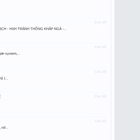
Chủ đề
CH - HXH TRÁNH THÔNG KHẮP NGẢ -...
Chủ đề
e-system,...
Chủ đề
 (...
Ê
Chủ đề
Chủ đề
 nở...