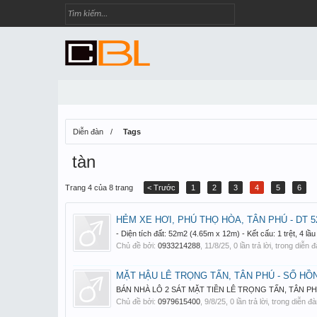
Diễn đàn
Tags
tàn
Trang 4 của 8 trang
< Trước
1
2
3
4
5
6
HẺM XE HƠI, PHÚ THỌ HÒA, TÂN PHÚ - DT 52
- Diện tích đất: 52m2 (4.65m x 12m) - Kết cấu: 1 trệt, 4 lầu 
Chủ đề bởi:
0933214288
,
11/8/25
, 0 lần trả lời, trong diễn 
MẶT HẬU LÊ TRỌNG TẤN, TÂN PHÚ - SỔ HỒNG
BÁN NHÀ LÔ 2 SÁT MẶT TIỀN LÊ TRỌNG TẤN, TÂN PHÚ -
Chủ đề bởi:
0979615400
,
9/8/25
, 0 lần trả lời, trong diễn đ