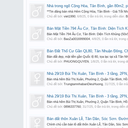
Nhà trong ngõ Cộng Hòa, Tân Bình, gần 80m2, phá
**Tin đăng bán nhà Hẻm Cộng Hòa, Tân Bình - Giá Tốt Nhấ
Chủ đề bởi:
viet1990
,
6/8/25
, 0 lần trả lời, trong diễn đàn:
B
Bán Mặt Tiền 794 Âu Cơ, Tân Bình: Diện Tích K
Bán Mặt Tiền 794 Âu Cơ, Tân Bình: Diện Tích Khủng (50x5
Chủ đề bởi:
BaoZa0016999004
,
4/8/25
, 0 lần trả lời, trong
Bán Đất Thổ Cư Gần QL80, Tân Nhuận Đông, Ch
Bán đất đẹp, mặt tiền gần Quốc lộ 80, tọa lạc tại xã Tân N
Chủ đề bởi:
PHUONGQUYEN
,
1/8/25
, 0 lần trả lời, trong 
Nhà 29/19 Bùi Thị Xuân, Tân Bình - 3 tầng, 2PN, 
Bán nhà hẽm Bùi Thị Xuân, Phường 2, Quận Tân Bình, Hồ Chí
Chủ đề bởi:
TrungtamnhabanDieuHuong
,
31/7/25
, 0 lần tr
Nhà 29/19 Bùi Thị Xuân, Tân Bình - 3 tầng, 2PN, 
Bán nhà hẽm Bùi Thị Xuân, Phường 2, Quận Tân Bình, Hồ Chí
Chủ đề bởi:
0896337760
,
31/7/25
, 0 lần trả lời, trong diễn 
Bán đất thôn Xuân Lễ, Tân Dân, Sóc Sơn. Đường 
Chính chủ cần bán lô đất thôn Xuân Lễ, Tân Dân, Sóc Sơn, 