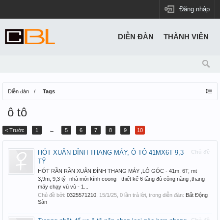
Đăng nhập
DIỄN ĐÀN
THÀNH VIÊN
Diễn đàn
Tags
ô tô
< Trước
1
←
5
6
7
8
9
10
HÓT XUÂN ĐỈNH THANG MÁY, Ô TÔ 41MX6T 9,3
Chủ đề
TỶ
HÓT RẦN RẦN XUÂN ĐỈNH THANG MÁY ,LÔ GÓC - 41m, 6T, mt
3,9m, 9,3 tỷ -nhà mới kính coong - thiết kế 6 tầng đủ công năng ,thang
máy chạy vù vù - 1...
Chủ đề bởi:
0325571210
,
15/1/25
, 0 lần trả lời, trong diễn đàn:
Bất Động
Sản