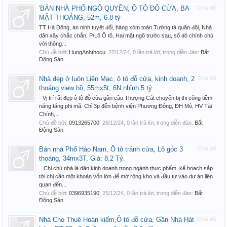
'BÁN NHÀ PHỐ NGÔ QUYỀN, Ô TÔ ĐỖ CỬA, BA
Chủ đề
MẶT THOÁNG, 52m, 6.8 tỷ
TT Hà Đông, an ninh tuyệt đối, hàng xóm toàn Tướng tá quân đội, Nhà
dân xây chắc chắn, P/Lô Ô tô, Hai mặt ngõ trước sau, sổ đỏ chính chủ
với thông...
Chủ đề bởi:
HungAnhthocu
,
27/12/24
, 0 lần trả lời, trong diễn đàn:
Bất
Động Sản
Nhà đẹp ở luôn Liên Mạc, ô tô đỗ cửa, kinh doanh, 2
Chủ đề
thoáng view hồ, 55mx5t, 6N nhỉnh 5 tỷ
- Vị trí rất đẹp ô tô đỗ cửa gần cầu Thượng Cát chuyển bị thi công tiềm
năng tăng phi mã. Chỉ 3p đến bệnh viện Phương Đông, ĐH Mỏ, HV Tài
Chính,...
Chủ đề bởi:
0913265700
,
26/12/24
, 0 lần trả lời, trong diễn đàn:
Bất
Động Sản
Bán nhà Phố Hào Nam, Ô tô tránh cửa, Lô góc 3
Chủ đề
thoáng, 34mx3T, Giá: 8,2 Tỷ.
_ Chị chủ nhà là dân kinh doanh trong ngành thực phẩm, kế hoạch sắp
tới chị cần một khoản vốn lớn để mở rộng kho và đầu tư vào dư án liên
quan đến...
Chủ đề bởi:
0396935190
,
25/12/24
, 0 lần trả lời, trong diễn đàn:
Bất
Động Sản
Nhà Cho Thuê Hoàn kiếm,Ô tô đỗ cửa, Gần Nhà Hát
Chủ đề