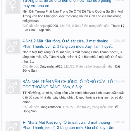
Tượng phật để xe ô tô nên chọn loại nào hợp phong
Chủ đề
thuỷ với chủ xe
Nên Đặt Tượng Phật Nào Trong Xe Ô Tô Để Tăng Cường Sự Bình An?
Trong văn hóa Phật giáo, việc thờ cúng và tôn kính các vị Phật không
chỉ giới hạn...
Chủ đề bởi:
hojanglii2000
,
13/1/25
, 0 lần trả lời, trong diễn đàn:
Thanh Lý
- Ve Chai - Tạp Hóa
# Nhà 2 Mặt Kiệt rộng, Ô tô sát cửa, 3 mặt thoáng
Chủ đề
Phan Thanh, 55m2, 3 tầng còn mới, Xây Tâm Huyết,
Nhà 2 Mặt Kiệt rộng, Ô tô sát cửa, 3 mặt thoáng Phan Thanh, 55m2, 3
tầng còn mới, Xây Tâm Huyết, nhỉnh 4 tỷ + Bán nhà 2 mặt kiệt Ô tô sát
nhà, 3...
Chủ đề bởi:
Datyendana613
,
11/1/25
, 0 lần trả lời, trong diễn đàn:
Bất
Động Sản
BÁN NHÀ TRẦN VĂN CHUÔNG, Ô TÔ ĐỖ CỬA, LÔ
Chủ đề
GÓC THOÁNG SÁNG, 36m, 6.5 tỷ
TT Hà Đông, an ninh, hàng xóm văn minh, khu vực kinh doanh sầm uất,
ô tô đỗ cửa, Nhà dân xây chắc chắn, lô góc thoáng sáng rực rỡ, sổ đỏ
chính...
Chủ đề bởi:
HungAnhthocu
,
11/1/25
, 0 lần trả lời, trong diễn đàn:
Bất
Động Sản
► Nhà 2 Mặt Kiệt rộng, Ô tô sát cửa, 3 mặt thoáng
Chủ đề
Phan Thanh, 55m2, 3 tầng còn mới, Gia chủ xây Tâm