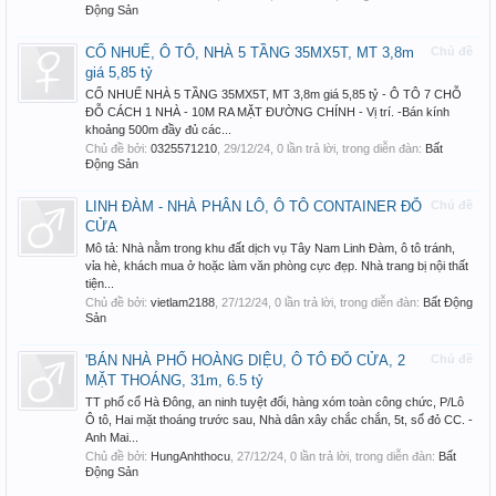
Động Sản
CỔ NHUẾ, Ô TÔ, NHÀ 5 TẦNG 35MX5T, MT 3,8m
Chủ đề
giá 5,85 tỷ
CỔ NHUẾ NHÀ 5 TẦNG 35MX5T, MT 3,8m giá 5,85 tỷ - Ô TÔ 7 CHỖ
ĐỖ CÁCH 1 NHÀ - 10M RA MẶT ĐƯỜNG CHÍNH - Vị trí. -Bán kính
khoảng 500m đầy đủ các...
Chủ đề bởi:
0325571210
,
29/12/24
, 0 lần trả lời, trong diễn đàn:
Bất
Động Sản
LINH ĐÀM - NHÀ PHÂN LÔ, Ô TÔ CONTAINER ĐỖ
Chủ đề
CỬA
Mô tả: Nhà nằm trong khu đất dịch vụ Tây Nam Linh Đàm, ô tô tránh,
vỉa hè, khách mua ở hoặc làm văn phòng cực đẹp. Nhà trang bị nội thất
tiện...
Chủ đề bởi:
vietlam2188
,
27/12/24
, 0 lần trả lời, trong diễn đàn:
Bất Động
Sản
'BÁN NHÀ PHỐ HOÀNG DIỆU, Ô TÔ ĐỖ CỬA, 2
Chủ đề
MẶT THOÁNG, 31m, 6.5 tỷ
TT phố cổ Hà Đông, an ninh tuyệt đối, hàng xóm toàn công chức, P/Lô
Ô tô, Hai mặt thoáng trước sau, Nhà dân xây chắc chắn, 5t, sổ đỏ CC. -
Anh Mai...
Chủ đề bởi:
HungAnhthocu
,
27/12/24
, 0 lần trả lời, trong diễn đàn:
Bất
Động Sản