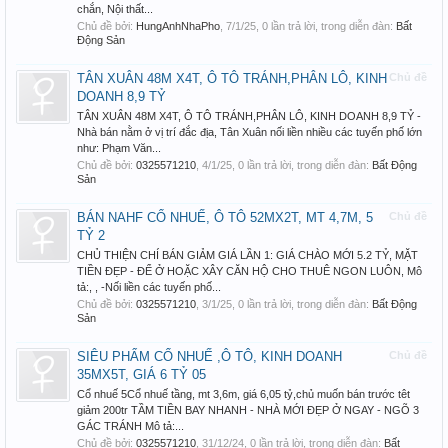
chắn, Nội thất...
Chủ đề bởi:
HungAnhNhaPho
,
7/1/25
, 0 lần trả lời, trong diễn đàn:
Bất
Động Sản
TÂN XUÂN 48M X4T, Ô TÔ TRÁNH,PHÂN LÔ, KINH
Chủ đề
DOANH 8,9 TỶ
TÂN XUÂN 48M X4T, Ô TÔ TRÁNH,PHÂN LÔ, KINH DOANH 8,9 TỶ -
Nhà bán nằm ở vị trí đắc địa, Tân Xuân nối liền nhiều các tuyến phố lớn
như: Phạm Văn...
Chủ đề bởi:
0325571210
,
4/1/25
, 0 lần trả lời, trong diễn đàn:
Bất Động
Sản
BÁN NAHF CỔ NHUẾ, Ô TÔ 52MX2T, MT 4,7M, 5
Chủ đề
TỶ 2
CHỦ THIỆN CHÍ BÁN GIẢM GIÁ LẦN 1: GIÁ CHÀO MỚI 5.2 TỶ, MẶT
TIỀN ĐẸP - ĐỂ Ở HOẶC XÂY CĂN HỘ CHO THUÊ NGON LUÔN, Mô
tả:, , -Nối liền các tuyến phố...
Chủ đề bởi:
0325571210
,
3/1/25
, 0 lần trả lời, trong diễn đàn:
Bất Động
Sản
SIÊU PHẨM CỔ NHUẾ ,Ô TÔ, KINH DOANH
Chủ đề
35MX5T, GIÁ 6 TỶ 05
Cổ nhuế 5Cổ nhuế tầng, mt 3,6m, giá 6,05 tỷ,chủ muốn bán trước têt
giảm 200tr TẦM TIỀN BAY NHANH - NHÀ MỚI ĐẸP Ở NGAY - NGÕ 3
GÁC TRÁNH Mô tả:...
Chủ đề bởi:
0325571210
,
31/12/24
, 0 lần trả lời, trong diễn đàn:
Bất