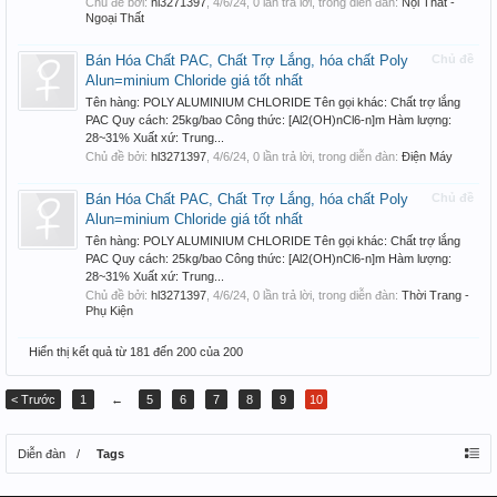
Chủ đề bởi:
hl3271397
,
4/6/24
, 0 lần trả lời, trong diễn đàn:
Nội Thất -
Ngoại Thất
Bán Hóa Chất PAC, Chất Trợ Lắng, hóa chất Poly
Chủ đề
Alun=minium Chloride giá tốt nhất
Tên hàng: POLY ALUMINIUM CHLORIDE Tên gọi khác: Chất trợ lắng
PAC Quy cách: 25kg/bao Công thức: [Al2(OH)nCl6-n]m Hàm lượng:
28~31% Xuất xứ: Trung...
Chủ đề bởi:
hl3271397
,
4/6/24
, 0 lần trả lời, trong diễn đàn:
Điện Máy
Bán Hóa Chất PAC, Chất Trợ Lắng, hóa chất Poly
Chủ đề
Alun=minium Chloride giá tốt nhất
Tên hàng: POLY ALUMINIUM CHLORIDE Tên gọi khác: Chất trợ lắng
PAC Quy cách: 25kg/bao Công thức: [Al2(OH)nCl6-n]m Hàm lượng:
28~31% Xuất xứ: Trung...
Chủ đề bởi:
hl3271397
,
4/6/24
, 0 lần trả lời, trong diễn đàn:
Thời Trang -
Phụ Kiện
Hiển thị kết quả từ 181 đến 200 của 200
< Trước
1
←
5
6
7
8
9
10
Diễn đàn
Tags