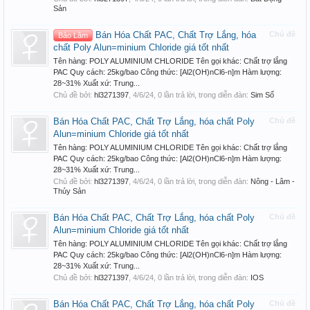
Sản
Bán Hóa Chất PAC, Chất Trợ Lắng, hóa
Chủ đề
Bảo Lâm
chất Poly Alun=minium Chloride giá tốt nhất
Tên hàng: POLY ALUMINIUM CHLORIDE Tên gọi khác: Chất trợ lắng
PAC Quy cách: 25kg/bao Công thức: [Al2(OH)nCl6-n]m Hàm lượng:
28~31% Xuất xứ: Trung...
Chủ đề bởi:
hl3271397
,
4/6/24
, 0 lần trả lời, trong diễn đàn:
Sim Số
Bán Hóa Chất PAC, Chất Trợ Lắng, hóa chất Poly
Chủ đề
Alun=minium Chloride giá tốt nhất
Tên hàng: POLY ALUMINIUM CHLORIDE Tên gọi khác: Chất trợ lắng
PAC Quy cách: 25kg/bao Công thức: [Al2(OH)nCl6-n]m Hàm lượng:
28~31% Xuất xứ: Trung...
Chủ đề bởi:
hl3271397
,
4/6/24
, 0 lần trả lời, trong diễn đàn:
Nông - Lâm -
Thủy Sản
Bán Hóa Chất PAC, Chất Trợ Lắng, hóa chất Poly
Chủ đề
Alun=minium Chloride giá tốt nhất
Tên hàng: POLY ALUMINIUM CHLORIDE Tên gọi khác: Chất trợ lắng
PAC Quy cách: 25kg/bao Công thức: [Al2(OH)nCl6-n]m Hàm lượng:
28~31% Xuất xứ: Trung...
Chủ đề bởi:
hl3271397
,
4/6/24
, 0 lần trả lời, trong diễn đàn:
IOS
Bán Hóa Chất PAC, Chất Trợ Lắng, hóa chất Poly
Chủ đề