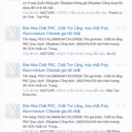
xứ:Trung Quốc Đóng gói: 25kg/bao Đóng gói:25kg/bao Công dụng:Sử
dụng để xử lý bề mặt...
Chủ đề bởi:
hl3271397
,
17/6/24
, 0 lần trả lời, trong diễn đàn:
Thanh Lý -
Ve Chai - Tạp Hóa
Bán Hóa Chất PAC, Chất Trợ Lắng, hóa chất Poly
Chủ đề
Alun=minium Chloride giá tốt nhất
Tên hàng: POLY ALUMINIUM CHLORIDE Tên gọi khác: Chất trợ lắng
PAC Quy cách: 25kg/bao Công thức: [Al2(OH)nCl6-n]m Hàm lượng:
28~31% Xuất xứ: Trung...
Chủ đề bởi:
hl3271397
,
4/6/24
, 0 lần trả lời, trong diễn đàn:
Xe Cộ
Bán Hóa Chất PAC, Chất Trợ Lắng, hóa chất Poly
Chủ đề
Alun=minium Chloride giá tốt nhất
Tên hàng: POLY ALUMINIUM CHLORIDE Tên gọi khác: Chất trợ lắng
PAC Quy cách: 25kg/bao Công thức: [Al2(OH)nCl6-n]m Hàm lượng:
28~31% Xuất xứ: Trung...
Chủ đề bởi:
hl3271397
,
4/6/24
, 0 lần trả lời, trong diễn đàn:
Đào Tạo -
Khóa Học
Bán Hóa Chất PAC, Chất Trợ Lắng, hóa chất Poly
Chủ đề
Alun=minium Chloride giá tốt nhất
Tên hàng: POLY ALUMINIUM CHLORIDE Tên gọi khác: Chất trợ lắng
PAC Quy cách: 25kg/bao Công thức: [Al2(OH)nCl6-n]m Hàm lượng:
28~31% Xuất xứ: Trung...
Chủ đề bởi:
hl3271397
,
4/6/24
, 0 lần trả lời, trong diễn đàn:
Bất Động