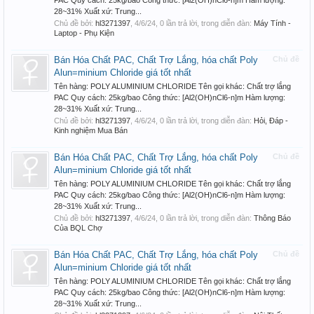
PAC Quy cách: 25kg/bao Công thức: [Al2(OH)nCl6-n]m Hàm lượng:
28~31% Xuất xứ: Trung...
Chủ đề bởi:
hl3271397
,
4/6/24
, 0 lần trả lời, trong diễn đàn:
Máy Tính -
Laptop - Phụ Kiện
Bán Hóa Chất PAC, Chất Trợ Lắng, hóa chất Poly
Chủ đề
Alun=minium Chloride giá tốt nhất
Tên hàng: POLY ALUMINIUM CHLORIDE Tên gọi khác: Chất trợ lắng
PAC Quy cách: 25kg/bao Công thức: [Al2(OH)nCl6-n]m Hàm lượng:
28~31% Xuất xứ: Trung...
Chủ đề bởi:
hl3271397
,
4/6/24
, 0 lần trả lời, trong diễn đàn:
Hỏi, Đáp -
Kinh nghiệm Mua Bán
Bán Hóa Chất PAC, Chất Trợ Lắng, hóa chất Poly
Chủ đề
Alun=minium Chloride giá tốt nhất
Tên hàng: POLY ALUMINIUM CHLORIDE Tên gọi khác: Chất trợ lắng
PAC Quy cách: 25kg/bao Công thức: [Al2(OH)nCl6-n]m Hàm lượng:
28~31% Xuất xứ: Trung...
Chủ đề bởi:
hl3271397
,
4/6/24
, 0 lần trả lời, trong diễn đàn:
Thông Báo
Của BQL Chợ
Bán Hóa Chất PAC, Chất Trợ Lắng, hóa chất Poly
Chủ đề
Alun=minium Chloride giá tốt nhất
Tên hàng: POLY ALUMINIUM CHLORIDE Tên gọi khác: Chất trợ lắng
PAC Quy cách: 25kg/bao Công thức: [Al2(OH)nCl6-n]m Hàm lượng:
28~31% Xuất xứ: Trung...