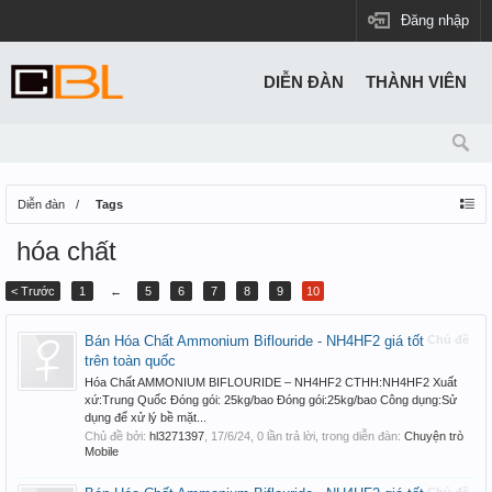
Đăng nhập
DIỄN ĐÀN
THÀNH VIÊN
Diễn đàn
Tags
hóa chất
< Trước
1
←
5
6
7
8
9
10
Bán Hóa Chất Ammonium Biflouride - NH4HF2 giá tốt
Chủ đề
trên toàn quốc
Hóa Chất AMMONIUM BIFLOURIDE – NH4HF2 CTHH:NH4HF2 Xuất
xứ:Trung Quốc Đóng gói: 25kg/bao Đóng gói:25kg/bao Công dụng:Sử
dụng để xử lý bề mặt...
Chủ đề bởi:
hl3271397
,
17/6/24
, 0 lần trả lời, trong diễn đàn:
Chuyện trò
Mobile