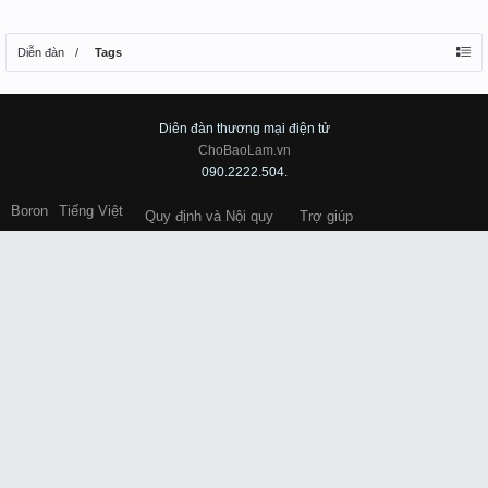
Diễn đàn
Tags
Diên đàn thương mại điện tử
ChoBaoLam.vn
090.2222.504.
Boron
Tiếng Việt
Quy định và Nội quy
Trợ giúp