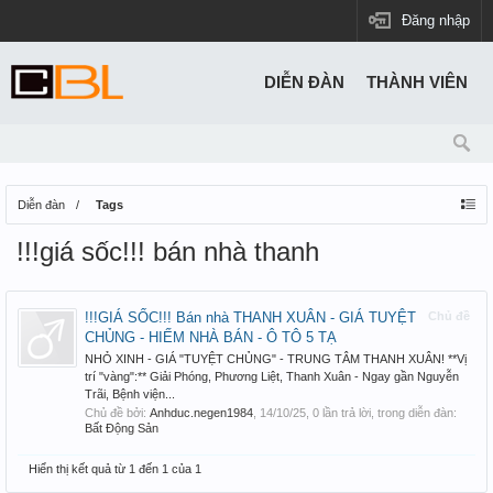
Đăng nhập
DIỄN ĐÀN
THÀNH VIÊN
Diễn đàn
Tags
!!!giá sốc!!! bán nhà thanh
!!!GIÁ SỐC!!! Bán nhà THANH XUÂN - GIÁ TUYỆT
Chủ đề
CHỦNG - HIẾM NHÀ BÁN - Ô TÔ 5 TẠ
NHỎ XINH - GIÁ "TUYỆT CHỦNG" - TRUNG TÂM THANH XUÂN! **Vị
trí "vàng":** Giải Phóng, Phương Liệt, Thanh Xuân - Ngay gần Nguyễn
Trãi, Bệnh viện...
Chủ đề bởi:
Anhduc.negen1984
,
14/10/25
, 0 lần trả lời, trong diễn đàn:
Bất Động Sản
Hiển thị kết quả từ 1 đến 1 của 1