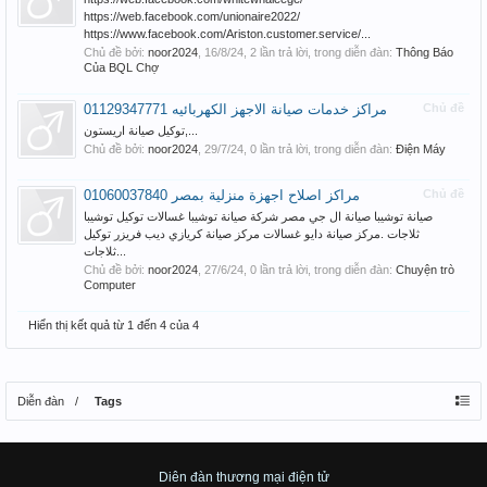
https://web.facebook.com/unionaire2022/
https://www.facebook.com/Ariston.customer.service/...
Chủ đề bởi:
noor2024
,
16/8/24
, 2 lần trả lời, trong diễn đàn:
Thông Báo
Của BQL Chợ
مراكز خدمات صيانة الاجهز الكهربائيه 01129347771
Chủ đề
توكيل صيانة اريستون,...
Chủ đề bởi:
noor2024
,
29/7/24
, 0 lần trả lời, trong diễn đàn:
Điện Máy
مراكز اصلاح اجهزة منزلية بمصر 01060037840
Chủ đề
صيانة توشيبا صيانة ال جي مصر شركة صيانة توشيبا غسالات توكيل توشيبا
ثلاجات .مركز صيانة دايو غسالات مركز صيانة كريازي ديب فريزر توكيل
ثلاجات...
Chủ đề bởi:
noor2024
,
27/6/24
, 0 lần trả lời, trong diễn đàn:
Chuyện trò
Computer
Hiển thị kết quả từ 1 đến 4 của 4
Diễn đàn
Tags
Diên đàn thương mại điện tử