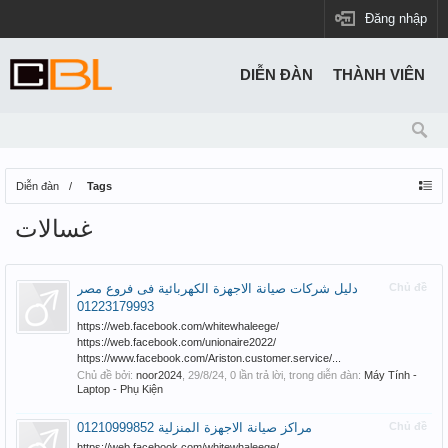
Đăng nhập
DIỄN ĐÀN
THÀNH VIÊN
Diễn đàn
Tags
غسالات
دليل شركات صيانة الاجهزة الكهربائية فى فروع مصر
Chủ đề
01223179993
https://web.facebook.com/whitewhaleege/
https://web.facebook.com/unionaire2022/
https://www.facebook.com/Ariston.customer.service/...
Chủ đề bởi:
noor2024
,
29/8/24
, 0 lần trả lời, trong diễn đàn:
Máy Tính -
Laptop - Phụ Kiện
مراكز صيانة الاجهزة المنزلية 01210999852
Chủ đề
https://web.facebook.com/whitewhaleege/