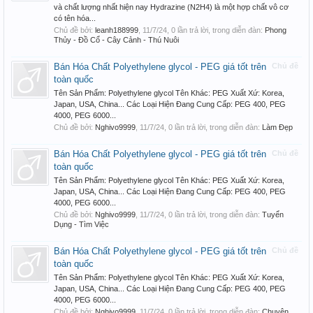
và chất lượng nhất hiện nay Hydrazine (N2H4) là một hợp chất vô cơ
có tên hóa...
Chủ đề bởi:
leanh188999
,
11/7/24
, 0 lần trả lời, trong diễn đàn:
Phong
Thủy - Đồ Cổ - Cây Cảnh - Thú Nuôi
Bán Hóa Chất Polyethylene glycol - PEG giá tốt trên
Chủ đề
toàn quốc
Tên Sản Phẩm: Polyethylene glycol Tên Khác: PEG Xuất Xứ: Korea,
Japan, USA, China... Các Loại Hiện Đang Cung Cấp: PEG 400, PEG
4000, PEG 6000...
Chủ đề bởi:
Nghivo9999
,
11/7/24
, 0 lần trả lời, trong diễn đàn:
Làm Đẹp
Bán Hóa Chất Polyethylene glycol - PEG giá tốt trên
Chủ đề
toàn quốc
Tên Sản Phẩm: Polyethylene glycol Tên Khác: PEG Xuất Xứ: Korea,
Japan, USA, China... Các Loại Hiện Đang Cung Cấp: PEG 400, PEG
4000, PEG 6000...
Chủ đề bởi:
Nghivo9999
,
11/7/24
, 0 lần trả lời, trong diễn đàn:
Tuyển
Dụng - Tìm Việc
Bán Hóa Chất Polyethylene glycol - PEG giá tốt trên
Chủ đề
toàn quốc
Tên Sản Phẩm: Polyethylene glycol Tên Khác: PEG Xuất Xứ: Korea,
Japan, USA, China... Các Loại Hiện Đang Cung Cấp: PEG 400, PEG
4000, PEG 6000...
Chủ đề bởi:
Nghivo9999
,
11/7/24
, 0 lần trả lời, trong diễn đàn:
Chuyện