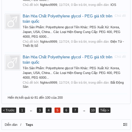
Chủ đề bởi:
Nghivo9999
,
11/7/24
, 0 lần trả lời, trong diễn đàn:
IOS
Bán Hóa Chất Polyethylene glycol - PEG giá tốt trên
Chủ đề
toàn quốc
Tên Sản Phẩm: Polyethylene glycol Tên Khác: PEG Xuất Xứ: Korea,
Japan, USA, China... Các Loại Hiện Đang Cung Cấp: PEG 400, PEG
4000, PEG 6000...
Chủ đề bởi:
Nghivo9999
,
11/7/24
, 0 lần trả lời, trong diễn đàn:
Điện Tử -
Thiết Bị Số
Bán Hóa Chất Polyethylene glycol - PEG giá tốt trên
Chủ đề
toàn quốc
Tên Sản Phẩm: Polyethylene glycol Tên Khác: PEG Xuất Xứ: Korea,
Japan, USA, China... Các Loại Hiện Đang Cung Cấp: PEG 400, PEG
4000, PEG 6000...
Chủ đề bởi:
Nghivo9999
,
11/7/24
, 0 lần trả lời, trong diễn đàn:
Bất Động
Sản
Hiển thị kết quả từ 81 đến 100 của 200
< Trước
1
←
3
4
5
6
7
→
10
Tiếp >
Diễn đàn
Tags