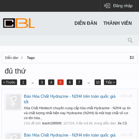
Đăng nhập
DIỄN ĐÀN
THÀNH VIÊN
Diễn đàn
Tags
đủ thứ
< Trước
1
←
3
4
5
6
7
→
10
Tiếp >
Bán Hóa Chất Hydrazine - N2H4 trên toàn quốc giá
Chủ đề
tốt
Hóa Chất Himitech chuyên cung cấp hóa chất Hydrazine - N2H4 uy tín
và chất lượng nhất hiện nay Hydrazine (N2H4) là một hợp chất vô cơ
có tên hóa...
Chủ đề bởi:
leanh188999
,
11/7/24
, 0 lần trả lời, trong diễn đàn:
Xe Cộ
Bán Hóa Chất Hydrazine - N2H4 trên toàn quốc giá
Chủ đề