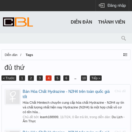
Đăng nhập
DIỄN ĐÀN
THÀNH VIÊN
Diễn đàn
Tags
đủ thứ
< Trước
1
2
3
4
5
6
→
10
Tiếp >
Bán Hóa Chất Hydrazine - N2H4 trên toàn quốc giá
Chủ đề
tốt
Hóa Chất Himitech chuyên cung cấp hóa chất Hydrazine - N2H4 uy tín
và chất lượng nhất hiện nay Hydrazine (N2H4) là một hợp chất vô cơ
có tên hóa...
Chủ đề bởi:
leanh188999
,
11/7/24
, 0 lần trả lời, trong diễn đàn:
Du Lịch -
Ẩm Thực