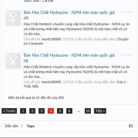
Sửa Chửa - Cài Đặt
Bán Hóa Chất Hydrazine - N2H4 trên toàn quốc giá
Chủ đề
tốt
Hóa Chất Himitech chuyên cung cấp hóa chất Hydrazine - N2H4 uy tín
và chất lượng nhất hiện nay Hydrazine (N2H4) là một hợp chất vô cơ
có tên hóa...
Chủ đề bởi:
leanh188999
,
11/7/24
, 0 lần trả lời, trong diễn đàn:
Chuyện
trò Computer
Bán Hóa Chất Hydrazine - N2H4 trên toàn quốc giá
Chủ đề
tốt
Hóa Chất Himitech chuyên cung cấp hóa chất Hydrazine - N2H4 uy tín
và chất lượng nhất hiện nay Hydrazine (N2H4) là một hợp chất vô cơ
có tên hóa...
Chủ đề bởi:
leanh188999
,
11/7/24
, 0 lần trả lời, trong diễn đàn:
Góp ý -
Thắc Mắc
Hiển thị kết quả từ 61 đến 80 của 200
< Trước
1
2
3
4
5
6
→
10
Tiếp >
Diễn đàn
Tags