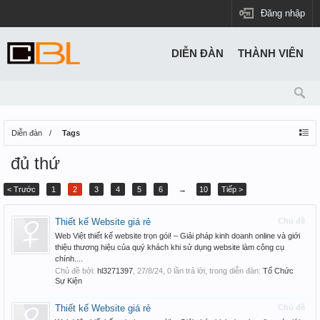
Đăng nhập
DIỄN ĐÀN
THÀNH VIÊN
Diễn đàn
Tags
đủ thứ
< Trước
1
2
3
4
5
6
→
10
Tiếp >
Thiết kế Website giá rẻ
Chủ đề
Web Việt thiết kế website trọn gói! – Giải pháp kinh doanh online và giới
thiệu thương hiệu của quý khách khi sử dụng website làm công cụ
chính....
Chủ đề bởi:
hl3271397
,
27/8/24
, 0 lần trả lời, trong diễn đàn:
Tổ Chức
Sự Kiện
Thiết kế Website giá rẻ
Chủ đề