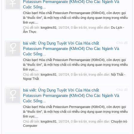
Potassium Permanganate (KMnO4) Cho Các Ngành Và
Cuộc Sống…
Chào bạn! Hóa chất Potassium Permanganate (KMnO4), còn được gọi
là “thuốc tím”, là một hợp chất có nhiều ứng dụng quan trọng trong nhiều
lĩnh vực....
Chủ đề bởi:
longdmc81
,
16/7/24
, 0 lần trả lời, trong diễn đàn:
Du Lịch -
Ẩm Thực
bài viết: Ứng Dụng Tuyệt Vời Của Hóa chất
Chủ đề
Potassium Permanganate (KMnO4) Cho Các Ngành Và
Cuộc Sống…
Chào bạn! Hóa chất Potassium Permanganate (KMnO4), còn được gọi
là “thuốc tím”, là một hợp chất có nhiều ứng dụng quan trọng trong nhiều
lĩnh vực....
Chủ đề bởi:
longdmc81
,
16/7/24
, 0 lần trả lời, trong diễn đàn:
Nội Thất -
Ngoại Thất
bài viết: Ứng Dụng Tuyệt Vời Của Hóa chất
Chủ đề
Potassium Permanganate (KMnO4) Cho Các Ngành Và
Cuộc Sống…
Chào bạn! Hóa chất Potassium Permanganate (KMnO4), còn được gọi
là “thuốc tím”, là một hợp chất có nhiều ứng dụng quan trọng trong nhiều
lĩnh vực....
Chủ đề bởi:
longdmc81
,
16/7/24
, 0 lần trả lời, trong diễn đàn:
Chuyện trò
Computer