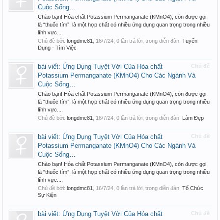
Cuộc Sống…
Chào bạn! Hóa chất Potassium Permanganate (KMnO4), còn được gọi
là “thuốc tím”, là một hợp chất có nhiều ứng dụng quan trọng trong nhiều
lĩnh vực....
Chủ đề bởi:
longdmc81
,
16/7/24
, 0 lần trả lời, trong diễn đàn:
Tuyển
Dụng - Tìm Việc
bài viết: Ứng Dụng Tuyệt Vời Của Hóa chất
Chủ đề
Potassium Permanganate (KMnO4) Cho Các Ngành Và
Cuộc Sống…
Chào bạn! Hóa chất Potassium Permanganate (KMnO4), còn được gọi
là “thuốc tím”, là một hợp chất có nhiều ứng dụng quan trọng trong nhiều
lĩnh vực....
Chủ đề bởi:
longdmc81
,
16/7/24
, 0 lần trả lời, trong diễn đàn:
Làm Đẹp
bài viết: Ứng Dụng Tuyệt Vời Của Hóa chất
Chủ đề
Potassium Permanganate (KMnO4) Cho Các Ngành Và
Cuộc Sống…
Chào bạn! Hóa chất Potassium Permanganate (KMnO4), còn được gọi
là “thuốc tím”, là một hợp chất có nhiều ứng dụng quan trọng trong nhiều
lĩnh vực....
Chủ đề bởi:
longdmc81
,
16/7/24
, 0 lần trả lời, trong diễn đàn:
Tổ Chức
Sự Kiện
bài viết: Ứng Dụng Tuyệt Vời Của Hóa chất
Chủ đề