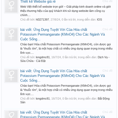
Thiết kế Website giá rẻ
Chủ đề
Web Việt thiết kế website trọn gói! – Giải pháp kinh doanh online và giới
thiệu thương hiệu của quý khách khi sử dụng website làm công cụ
chính....
Chủ đề bởi:
hl3271397
,
27/8/24
, 0 lần trả lời, trong diễn đàn:
IOS
bài viết: Ứng Dụng Tuyệt Vời Của Hóa chất
Chủ đề
Potassium Permanganate (KMnO4) Cho Các Ngành Và
Cuộc Sống…
Chào bạn! Hóa chất Potassium Permanganate (KMnO4), còn được gọi
là “thuốc tím”, là một hợp chất có nhiều ứng dụng quan trọng trong nhiều
lĩnh vực....
Chủ đề bởi:
longdmc81
,
16/7/24
, 0 lần trả lời, trong diễn đàn:
Dịch Vụ -
Sửa Chửa - Cài Đặt
bài viết: Ứng Dụng Tuyệt Vời Của Hóa chất
Chủ đề
Potassium Permanganate (KMnO4) Cho Các Ngành Và
Cuộc Sống…
Chào bạn! Hóa chất Potassium Permanganate (KMnO4), còn được gọi
là “thuốc tím”, là một hợp chất có nhiều ứng dụng quan trọng trong nhiều
lĩnh vực....
Chủ đề bởi:
longdmc81
,
16/7/24
, 0 lần trả lời, trong diễn đàn:
Bất Động
Sản
bài viết: Ứng Dụng Tuyệt Vời Của Hóa chất
Chủ đề
Potassium Permanganate (KMnO4) Cho Các Ngành Và