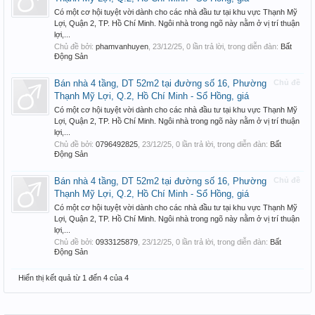
Có một cơ hội tuyệt vời dành cho các nhà đầu tư tại khu vực Thạnh Mỹ
Lợi, Quận 2, TP. Hồ Chí Minh. Ngôi nhà trong ngõ này nằm ở vị trí thuận
lợi,...
Chủ đề bởi:
phamvanhuyen
,
23/12/25
, 0 lần trả lời, trong diễn đàn:
Bất
Động Sản
Bán nhà 4 tầng, DT 52m2 tại đường số 16, Phường
Chủ đề
Thạnh Mỹ Lợi, Q.2, Hồ Chí Minh - Sổ Hồng, giá
Có một cơ hội tuyệt vời dành cho các nhà đầu tư tại khu vực Thạnh Mỹ
Lợi, Quận 2, TP. Hồ Chí Minh. Ngôi nhà trong ngõ này nằm ở vị trí thuận
lợi,...
Chủ đề bởi:
0796492825
,
23/12/25
, 0 lần trả lời, trong diễn đàn:
Bất
Động Sản
Bán nhà 4 tầng, DT 52m2 tại đường số 16, Phường
Chủ đề
Thạnh Mỹ Lợi, Q.2, Hồ Chí Minh - Sổ Hồng, giá
Có một cơ hội tuyệt vời dành cho các nhà đầu tư tại khu vực Thạnh Mỹ
Lợi, Quận 2, TP. Hồ Chí Minh. Ngôi nhà trong ngõ này nằm ở vị trí thuận
lợi,...
Chủ đề bởi:
0933125879
,
23/12/25
, 0 lần trả lời, trong diễn đàn:
Bất
Động Sản
Hiển thị kết quả từ 1 đến 4 của 4