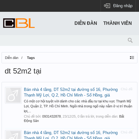
Đăng nhập
DIỄN ĐÀN
THÀNH VIÊN
Diễn đàn
Tags
dt 52m2 tại
Bán nhà 4 tầng, DT 52m2 tại đường số 16, Phường
Chủ đề
Thạnh Mỹ Lợi, Q.2, Hồ Chí Minh - Sổ Hồng, giá
Có một cơ hội tuyệt vời dành cho các nhà đầu tư tại khu vực Thạnh Mỹ
Lợi, Quận 2, TP. Hồ Chí Minh. Ngôi nhà trong ngõ này nằm ở vị trí thuận
lợi,...
Chủ đề bởi:
0931432878
,
23/12/25
, 0 lần trả lời, trong diễn đàn:
Bất
Động Sản
Bán nhà 4 tầng, DT 52m2 tại đường số 16, Phường
Chủ đề
Thạnh Mỹ Lợi, Q.2, Hồ Chí Minh - Sổ Hồng, giá