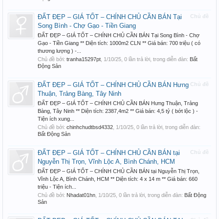
ĐẤT ĐẸP – GIÁ TỐT – CHÍNH CHỦ CẦN BÁN Tại
Chủ đề
Song Bình - Chợ Gạo - Tiền Giang
ĐẤT ĐẸP – GIÁ TỐT – CHÍNH CHỦ CẦN BÁN Tại Song Bình - Chợ
Gạo - Tiền Giang ** Diện tích: 1000m2 CLN ** Giá bán: 700 triệu ( có
thương lượng ) -...
Chủ đề bởi:
tranha15297pt
,
1/10/25
, 0 lần trả lời, trong diễn đàn:
Bất
Động Sản
ĐẤT ĐẸP – GIÁ TỐT – CHÍNH CHỦ CẦN BÁN Hưng
Chủ đề
Thuận, Trảng Bàng, Tây Ninh
ĐẤT ĐẸP – GIÁ TỐT – CHÍNH CHỦ CẦN BÁN Hưng Thuận, Trảng
Bàng, Tây Ninh ** Diện tích: 2387,4m2 ** Giá bán: 4,5 tỷ ( bớt lộc ) -
Tiện ích xung...
Chủ đề bởi:
chinhchudtbsd4332
,
1/10/25
, 0 lần trả lời, trong diễn đàn:
Bất Động Sản
ĐẤT ĐẸP – GIÁ TỐT – CHÍNH CHỦ CẦN BÁN tại
Chủ đề
Nguyễn Thị Trọn, Vĩnh Lộc A, Bình Chánh, HCM
ĐẤT ĐẸP – GIÁ TỐT – CHÍNH CHỦ CẦN BÁN tại Nguyễn Thị Trọn,
Vĩnh Lộc A, Bình Chánh, HCM ** Diện tích: 4 x 14 m ** Giá bán: 660
triệu - Tiện ích...
Chủ đề bởi:
Nhadat01hn
,
1/10/25
, 0 lần trả lời, trong diễn đàn:
Bất Động
Sản