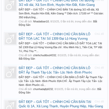
ĐẤT ĐẸP – GIÁ TỐT – CHÍNH CHỦ BÁN TẠI đường
Chủ đề
3/2 nối dài, Xã Sơn Bình, Huyện Hòn Đất, Kiên Giang
ĐẤT ĐẸP – GIÁ TỐT – CHÍNH CHỦ BÁN TẠI đường 3/2 nối dài, Xã
Sơn Bình, Huyện Hòn Đất, Kiên Giang ** Diện tích: 17100 m² ** Giá bán:
350 triệu/công...
Chủ đề bởi:
Nhadatban10
,
8/10/25
, 0 lần trả lời, trong diễn đàn:
Bất
Động Sản
ĐẤT ĐẸP – GIÁ TỐT – CHÍNH CHỦ CẦN BÁN LÔ
Chủ đề
ĐẤT TOẠ LẠC TẠI Số 1309 Đại Lộ Hùng Vương
ĐẤT ĐẸP – GIÁ TỐT – CHÍNH CHỦ CẦN BÁN LÔ ĐẤT TOẠ LẠC TẠI
Số 1309 Đại Lộ Hùng Vương Địa chỉ : Khu Minh Hà 1, Tiên Cát, TP Việt
Trì, Phú Thọ **...
Chủ đề bởi:
chinhchudtbsd4332
,
8/10/25
, 0 lần trả lời, trong diễn đàn:
Bất Động Sản
ĐẤT ĐẸP – GIÁ TỐT – CHÍNH CHỦ CẦN BÁN LÔ
Chủ đề
ĐẤT Ấp Thạnh Tây-Lộc Tấn- Lộc Ninh -Bình Phước
ĐẤT ĐẸP – GIÁ TỐT – CHÍNH CHỦ CẦN BÁN LÔ ĐẤT Ấp Thạnh Tây-
Lộc Tấn- Lộc Ninh -Bình Phước ĐỊA CHỈ : Ấp Thạnh Tây-Lộc Tấn- Lộc
Ninh -Bình Phước cũ...
Chủ đề bởi:
chunhadajhj4232
,
8/10/25
, 0 lần trả lời, trong diễn đàn:
Bất
Động Sản
ĐẤT ĐẸP – GIÁ TỐT – CHÍNH CHỦ CẦN BÁN TẠI
Chủ đề
Quốc lộ 1A, Xã Long Thạnh, Huyện Phụng Hiệp, Hậu Giang