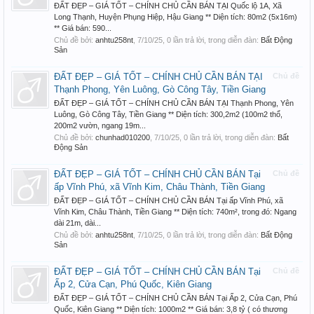
ĐẤT ĐẸP – GIÁ TỐT – CHÍNH CHỦ CẦN BÁN TẠI Quốc lộ 1A, Xã
Long Thạnh, Huyện Phụng Hiệp, Hậu Giang ** Diện tích: 80m2 (5x16m)
** Giá bán: 590...
Chủ đề bởi:
anhtu258nt
,
7/10/25
, 0 lần trả lời, trong diễn đàn:
Bất Động
Sản
ĐẤT ĐẸP – GIÁ TỐT – CHÍNH CHỦ CẦN BÁN TẠI
Chủ đề
Thạnh Phong, Yên Luông, Gò Công Tây, Tiền Giang
ĐẤT ĐẸP – GIÁ TỐT – CHÍNH CHỦ CẦN BÁN TẠI Thạnh Phong, Yên
Luông, Gò Công Tây, Tiền Giang ** Diện tích: 300,2m2 (100m2 thổ,
200m2 vườn, ngang 19m...
Chủ đề bởi:
chunhad010200
,
7/10/25
, 0 lần trả lời, trong diễn đàn:
Bất
Động Sản
ĐẤT ĐẸP – GIÁ TỐT – CHÍNH CHỦ CẦN BÁN Tại
Chủ đề
ấp Vĩnh Phú, xã Vĩnh Kim, Châu Thành, Tiền Giang
ĐẤT ĐẸP – GIÁ TỐT – CHÍNH CHỦ CẦN BÁN Tại ấp Vĩnh Phú, xã
Vĩnh Kim, Châu Thành, Tiền Giang ** Diện tích: 740m², trong đó: Ngang
dài 21m, dài...
Chủ đề bởi:
anhtu258nt
,
7/10/25
, 0 lần trả lời, trong diễn đàn:
Bất Động
Sản
ĐẤT ĐẸP – GIÁ TỐT – CHÍNH CHỦ CẦN BÁN Tại
Chủ đề
Ấp 2, Cửa Cạn, Phú Quốc, Kiên Giang
ĐẤT ĐẸP – GIÁ TỐT – CHÍNH CHỦ CẦN BÁN Tại Ấp 2, Cửa Cạn, Phú
Quốc, Kiên Giang ** Diện tích: 1000m2 ** Giá bán: 3,8 tỷ ( có thương