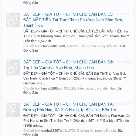
Động Sản
ĐẤT ĐẸP – GIÁ TỐT – CHÍNH CHỦ CẦN BÁN LÔ
Chủ đề
ĐẤT MẶT TIỀN Tại Trục Chính Phường Nam Sầm Sơn,
Thanh Hóa
ĐẤT ĐẸP – GIÁ TỐT – CHÍNH CHỦ CẦN BÁN LÔ ĐẤT MẶT TIỀN Tại
Trục Chính Phường Nam Sầm Sơn, Thành phố Sầm Sơn, Thanh Hóa **
Diện tích: 5,5x25m...
Chủ đề bởi:
chunhad010200
,
4/10/25
, 0 lần trả lời, trong diễn đàn:
Bất
Động Sản
ĐẤT ĐẸP – GIÁ TỐT – CHÍNH CHỦ CẦN BÁN Đất
Chủ đề
Thị Trấn Vạn Giã, Vạn Ninh, Khánh Hoà
ĐẤT ĐẸP – GIÁ TỐT – CHÍNH CHỦ CẦN BÁN Đất Thị Trấn Vạn Giã,
Vạn Ninh, Khánh Hoà ** Diện tích: 232 m² (ngang 9m, thổ cư 35m2) **
Giá bán: 2 tỷ...
Chủ đề bởi:
huong8596ptn
,
3/10/25
, 0 lần trả lời, trong diễn đàn:
Bất
Động Sản
ĐẤT ĐẸP – GIÁ TỐT – CHÍNH CHỦ CẦN BÁN TẠI
Chủ đề
Đường Phú Hào, Xã Phú Hưng, tp Bến Tre, Bến Tre
ĐẤT ĐẸP – GIÁ TỐT – CHÍNH CHỦ CẦN BÁN TẠI Đường Phú Hào, Xã
Phú Hưng, tp Bến Tre, Bến Tre ** Diện tích: 967 m² ** Giá bán: 870 triệu
(990tr giảm...
Chủ đề bởi:
tranha15297pt
,
3/10/25
, 0 lần trả lời, trong diễn đàn:
Bất
Động Sản