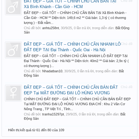
ĐẤT ĐẸP – GIÁ TỐT – CHÍNH CHỦ CẦN BÁN TẠI
Chủ đề
Xã Bình Khánh - Cần Giờ - HCM
ĐẤT ĐẸP – GIÁ TỐT – CHÍNH CHỦ CẦN BÁN TẠI Xã Bình Khánh -
Cần Giờ - HCM ** Diện tích: 149,6 m2 ** Giá bán: 1,3 tỷ ( có thương
lượng ) - Đất nằm...
Chủ đề bởi:
anhtu258nt
,
30/9/25
, 0 lần trả lời, trong diễn đàn:
Bất Động
Sản
ĐẤT ĐẸP – GIÁ TỐT – CHÍNH CHỦ CẦN NHANH LÔ
Chủ đề
ĐẤT ĐẸP TẠI Đại Thành - Quốc Oai - Hà Nội
ĐẤT ĐẸP – GIÁ TỐT – CHÍNH CHỦ CẦN NHANH LÔ ĐẤT ĐẸP TẠI
Đại Thành - Quốc Oai - Hà Nội ** Diện tích: 40m2 ** Giá bán: 2,9x tỷ (
có thương lượng )...
Chủ đề bởi:
Nhadatban10
,
30/9/25
, 0 lần trả lời, trong diễn đàn:
Bất
Động Sản
ĐẤT ĐẸP – GIÁ TỐT – CHÍNH CHỦ CẦN BÁN ĐẤT
Chủ đề
ĐẸP Tại MẶT ĐƯỜNG ĐẠI LỘ HÙNG VƯƠNG
CHÍNH CHỦ ĐẤT ĐẸP – GIÁ TỐT – CHÍNH CHỦ CẦN BÁN ĐẤT ĐẸP
Tại MẶT ĐƯỜNG ĐẠI LỘ HÙNG VƯƠNG ĐỊA CHỈ : Khu 2 Vân Cơ
Nông Trang , TP Việt Trì , Tỉnh...
Chủ đề bởi:
tranha15297pt
,
29/9/25
, 0 lần trả lời, trong diễn đàn:
Bất
Động Sản
Hiển thị kết quả từ 61 đến 80 của 109