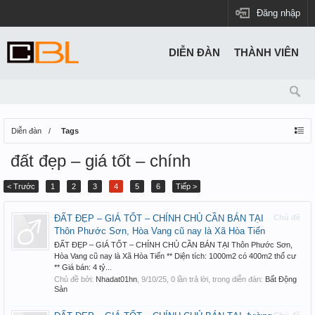
Đăng nhập
DIỄN ĐÀN
THÀNH VIÊN
Diễn đàn
Tags
đất đẹp – giá tốt – chính
< Trước
1
2
3
4
5
6
Tiếp >
ĐẤT ĐẸP – GIÁ TỐT – CHÍNH CHỦ CẦN BÁN TẠI
Chủ đề
Thôn Phước Sơn, Hòa Vang cũ nay là Xã Hòa Tiến
ĐẤT ĐẸP – GIÁ TỐT – CHÍNH CHỦ CẦN BÁN TẠI Thôn Phước Sơn,
Hòa Vang cũ nay là Xã Hòa Tiến ** Diện tích: 1000m2 có 400m2 thổ cư
** Giá bán: 4 tỷ...
Chủ đề bởi:
Nhadat01hn
,
9/10/25
, 0 lần trả lời, trong diễn đàn:
Bất Động
Sản