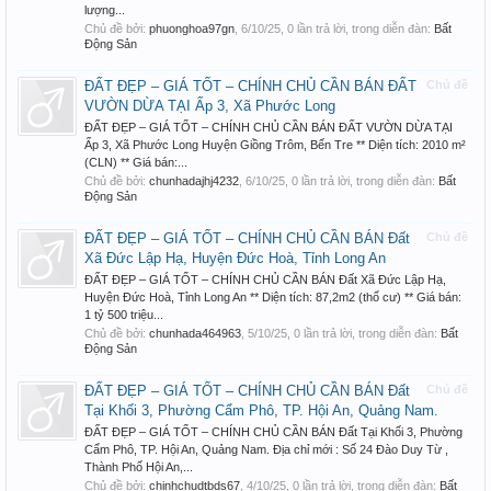
lượng...
Chủ đề bởi:
phuonghoa97gn
,
6/10/25
, 0 lần trả lời, trong diễn đàn:
Bất
Động Sản
ĐẤT ĐẸP – GIÁ TỐT – CHÍNH CHỦ CẦN BÁN ĐẤT
Chủ đề
VƯỜN DỪA TẠI Ấp 3, Xã Phước Long
ĐẤT ĐẸP – GIÁ TỐT – CHÍNH CHỦ CẦN BÁN ĐẤT VƯỜN DỪA TẠI
Ấp 3, Xã Phước Long Huyện Giồng Trôm, Bến Tre ** Diện tích: 2010 m²
(CLN) ** Giá bán:...
Chủ đề bởi:
chunhadajhj4232
,
6/10/25
, 0 lần trả lời, trong diễn đàn:
Bất
Động Sản
ĐẤT ĐẸP – GIÁ TỐT – CHÍNH CHỦ CẦN BÁN Đất
Chủ đề
Xã Đức Lập Hạ, Huyện Đức Hoà, Tỉnh Long An
ĐẤT ĐẸP – GIÁ TỐT – CHÍNH CHỦ CẦN BÁN Đất Xã Đức Lập Hạ,
Huyện Đức Hoà, Tỉnh Long An ** Diện tích: 87,2m2 (thổ cư) ** Giá bán:
1 tỷ 500 triệu...
Chủ đề bởi:
chunhada464963
,
5/10/25
, 0 lần trả lời, trong diễn đàn:
Bất
Động Sản
ĐẤT ĐẸP – GIÁ TỐT – CHÍNH CHỦ CẦN BÁN Đất
Chủ đề
Tại Khối 3, Phường Cẩm Phô, TP. Hội An, Quảng Nam.
ĐẤT ĐẸP – GIÁ TỐT – CHÍNH CHỦ CẦN BÁN Đất Tại Khối 3, Phường
Cẩm Phô, TP. Hội An, Quảng Nam. Địa chỉ mới : Số 24 Đào Duy Từ ,
Thành Phố Hội An,...
Chủ đề bởi:
chinhchudtbds67
,
4/10/25
, 0 lần trả lời, trong diễn đàn:
Bất