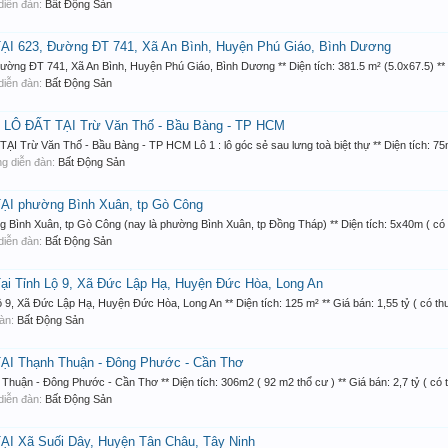
g diễn đàn:
Bất Động Sản
 623, Đường ĐT 741, Xã An Bình, Huyện Phú Giáo, Bình Dương
ĐT 741, Xã An Bình, Huyện Phú Giáo, Bình Dương ** Diện tích: 381.5 m² (5.0x67.5) ** G
g diễn đàn:
Bất Động Sản
LÔ ĐẤT TẠI Trừ Văn Thố - Bầu Bàng - TP HCM
 Văn Thố - Bầu Bàng - TP HCM Lô 1 : lô góc sẻ sau lưng toà biệt thự ** Diện tích: 75m2
rong diễn đàn:
Bất Động Sản
I phường Bình Xuân, tp Gò Công
h Xuân, tp Gò Công (nay là phường Bình Xuân, tp Đồng Tháp) ** Diện tích: 5x40m ( có 
g diễn đàn:
Bất Động Sản
Tỉnh Lộ 9, Xã Đức Lập Hạ, Huyện Đức Hòa, Long An
ã Đức Lập Hạ, Huyện Đức Hòa, Long An ** Diện tích: 125 m² ** Giá bán: 1,55 tỷ ( có thư
đàn:
Bất Động Sản
I Thạnh Thuận - Đông Phước - Cần Thơ
- Đông Phước - Cần Thơ ** Diện tích: 306m2 ( 92 m2 thổ cư ) ** Giá bán: 2,7 tỷ ( có t
g diễn đàn:
Bất Động Sản
 Xã Suối Dây, Huyện Tân Châu, Tây Ninh