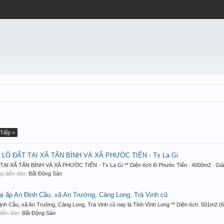
Tiếp >
 LÔ ĐẤT TẠI XÃ TÂN BÌNH VÀ XÃ PHƯỚC TIẾN - Tx La Gi
Ã TÂN BÌNH VÀ XÃ PHƯỚC TIẾN - Tx La Gi ** Diện tích lô Phước Tiến : 4000m2 . Giá : 
rong diễn đàn:
Bất Động Sản
p An Định Cầu, xã An Trường, Càng Long, Trà Vinh cũ
ầu, xã An Trường, Càng Long, Trà Vinh cũ nay là Tỉnh Vĩnh Long ** Diện tích: 501m2 (6
g diễn đàn:
Bất Động Sản