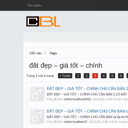
Diễn đàn
Tags
đất đẹp – giá tốt – chính
Trang 3 của 6 trang
< Trước
1
2
3
4
5
6
ĐẤT ĐẸP – GIÁ TỐT – CHÍNH CHỦ CẦN BÁN 2
ĐẤT ĐẸP – GIÁ TỐT – CHÍNH CHỦ CẦN BÁN 2 LÔ ĐẤT TẠI X
Chủ đề bởi:
chinhchudtbsd4332
,
12/11/25
, 0 lần trả lời, t
ĐẤT ĐẸP – GIÁ TỐT – CHÍNH CHỦ CẦN BÁN tại ấ
ĐẤT ĐẸP – GIÁ TỐT – CHÍNH CHỦ CẦN BÁN tại ấp An Định C
Chủ đề bởi:
chinhchudtbds67
,
11/11/25
, 0 lần trả lời, tron