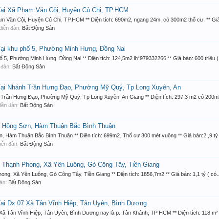
 Xã Phạm Văn Cội, Huyện Củ Chi, TP.HCM
 Cội, Huyện Củ Chi, TP.HCM ** Diện tích: 690m2, ngang 24m, có 300m2 thổ cư. ** Giá b
g diễn đàn:
Bất Động Sản
 khu phố 5, Phường Minh Hưng, Đồng Nai
hường Minh Hưng, Đồng Nai ** Diện tích: 124,5m2 lh*979332266 ** Giá bán: 600 triệu ( 
n đàn:
Bất Động Sản
 Nhánh Trần Hưng Đạo, Phường Mỹ Quý, Tp Long Xuyên, An
 Hưng Đạo, Phường Mỹ Quý, Tp Long Xuyên, An Giang ** Diện tích: 297,3 m2 có 200m2 t
 diễn đàn:
Bất Động Sản
 Hồng Sơn, Hàm Thuận Bắc Bình Thuận
m Thuận Bắc Bình Thuận ** Diện tích: 699m2. Thổ cư 300 mét vuông ** Giá bán:2 ,9 tỷ (
 diễn đàn:
Bất Động Sản
hạnh Phong, Xã Yên Luông, Gò Công Tây, Tiền Giang
Xã Yên Luông, Gò Công Tây, Tiền Giang ** Diện tích: 1856,7m2 ** Giá bán: 1,1 tỷ ( có..
đàn:
Bất Động Sản
 Dx 07 Xã Tân Vĩnh Hiệp, Tân Uyên, Bình Dương
n Vĩnh Hiệp, Tân Uyên, Bình Dương nay là p. Tân Khánh, TP HCM ** Diện tích: 118 m² *