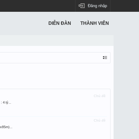
Đăng nhập
DIỄN ĐÀN
THÀNH VIÊN
Chủ đề
4 tỷ...
Chủ đề
x85m)...