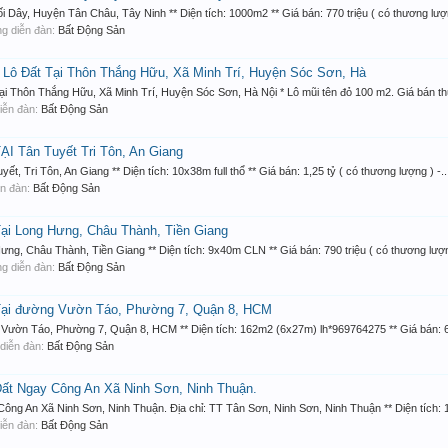
 Huyện Tân Châu, Tây Ninh ** Diện tích: 1000m2 ** Giá bán: 770 triệu ( có thương lượng
rong diễn đàn:
Bất Động Sản
ô Đất Tại Thôn Thắng Hữu, Xã Minh Trí, Huyện Sóc Sơn, Hà
hôn Thắng Hữu, Xã Minh Trí, Huyện Sóc Sơn, Hà Nội * Lô mũi tên đỏ 100 m2. Giá bán thu
 diễn đàn:
Bất Động Sản
 Tân Tuyết Tri Tôn, An Giang
 Tôn, An Giang ** Diện tích: 10x38m full thổ ** Giá bán: 1,25 tỷ ( có thương lượng ) -..
iễn đàn:
Bất Động Sản
 Long Hưng, Châu Thành, Tiền Giang
hâu Thành, Tiền Giang ** Diện tích: 9x40m CLN ** Giá bán: 790 triệu ( có thương lượng
rong diễn đàn:
Bất Động Sản
i đường Vườn Táo, Phường 7, Quận 8, HCM
Táo, Phường 7, Quận 8, HCM ** Diện tích: 162m2 (6x27m) lh*969764275 ** Giá bán: 680
g diễn đàn:
Bất Động Sản
 Ngay Công An Xã Ninh Sơn, Ninh Thuận.
n Xã Ninh Sơn, Ninh Thuận. Địa chỉ: TT Tân Sơn, Ninh Sơn, Ninh Thuận ** Diện tích: 
 diễn đàn:
Bất Động Sản