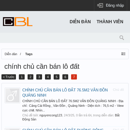
Đăng nhập
DIỄN ĐÀN
THÀNH VIÊN
Diễn đàn
Tags
chính chủ cần bán lô đất
< Trước
1
2
3
4
5
6
7
CHÍNH CHỦ CẦN BÁN LÔ ĐẤT 76.5M2 VÂN ĐỒN
Chủ đề
QUẢNG NINH
CHÍNH CHỦ CẦN BÁN LÔ ĐẤT 76.5M2 VÂN ĐỒN QUẢNG NINH - Địa
chỉ : Cảng Cái Rồng , Vân Đồn , Quảng Ninh - Diện tích : 76,5 m2 - View
cực chill. Nhìn...
Chủ đề bởi:
nguyencong123
,
24/3/25
, 0 lần trả lời, trong diễn đàn:
Bất
Động Sản