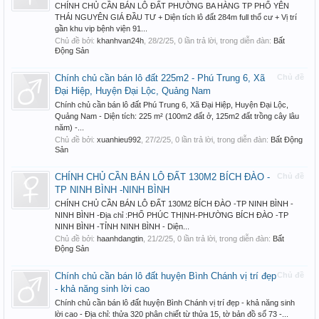
CHÍNH CHỦ CẦN BÁN LÔ ĐẤT PHƯỜNG BA HÀNG TP PHỔ YÊN
THÁI NGUYÊN GIÁ ĐẦU TƯ + Diện tích lô đất 284m full thổ cư + Vị trí
gần khu vip bệnh viện 91...
Chủ đề bởi:
khanhvan24h
,
28/2/25
, 0 lần trả lời, trong diễn đàn:
Bất
Động Sản
Chính chủ cần bán lô đất 225m2 - Phú Trung 6, Xã
Chủ đề
Đại Hiệp, Huyện Đại Lộc, Quảng Nam
Chính chủ cần bán lô đất Phú Trung 6, Xã Đại Hiệp, Huyện Đại Lộc,
Quảng Nam - Diện tích: 225 m² (100m2 đất ở, 125m2 đất trồng cây lâu
năm) -...
Chủ đề bởi:
xuanhieu992
,
27/2/25
, 0 lần trả lời, trong diễn đàn:
Bất Động
Sản
CHÍNH CHỦ CẦN BÁN LÔ ĐẤT 130M2 BÍCH ĐÀO -
Chủ đề
TP NINH BÌNH -NINH BÌNH
CHÍNH CHỦ CẦN BÁN LÔ ĐẤT 130M2 BÍCH ĐÀO -TP NINH BÌNH -
NINH BÌNH -Địa chỉ :PHỐ PHÚC THỊNH-PHƯỜNG BÍCH ĐÀO -TP
NINH BÌNH -TỈNH NINH BÌNH - Diện...
Chủ đề bởi:
haanhdangtin
,
21/2/25
, 0 lần trả lời, trong diễn đàn:
Bất
Động Sản
Chính chủ cần bán lô đất huyện Bình Chánh vị trí đẹp
Chủ đề
- khả năng sinh lời cao
Chính chủ cần bán lô đất huyện Bình Chánh vị trí đẹp - khả năng sinh
lời cao - Địa chỉ: thửa 320 phân chiết từ thửa 15, tờ bản đồ số 73 -...