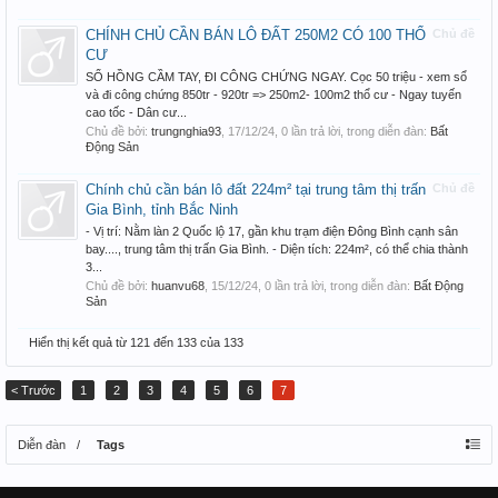
CHÍNH CHỦ CẦN BÁN LÔ ĐẤT 250M2 CÓ 100 THỔ
Chủ đề
CƯ
SỔ HỒNG CẦM TAY, ĐI CÔNG CHỨNG NGAY. Cọc 50 triệu - xem sổ
và đi công chứng 850tr - 920tr => 250m2- 100m2 thổ cư - Ngay tuyến
cao tốc - Dân cư...
Chủ đề bởi:
trungnghia93
,
17/12/24
, 0 lần trả lời, trong diễn đàn:
Bất
Động Sản
Chính chủ cần bán lô đất 224m² tại trung tâm thị trấn
Chủ đề
Gia Bình, tỉnh Bắc Ninh
- Vị trí: Nằm làn 2 Quốc lộ 17, gần khu trạm điện Đông Bình cạnh sân
bay...., trung tâm thị trấn Gia Bình. - Diện tích: 224m², có thể chia thành
3...
Chủ đề bởi:
huanvu68
,
15/12/24
, 0 lần trả lời, trong diễn đàn:
Bất Động
Sản
Hiển thị kết quả từ 121 đến 133 của 133
< Trước
1
2
3
4
5
6
7
Diễn đàn
Tags