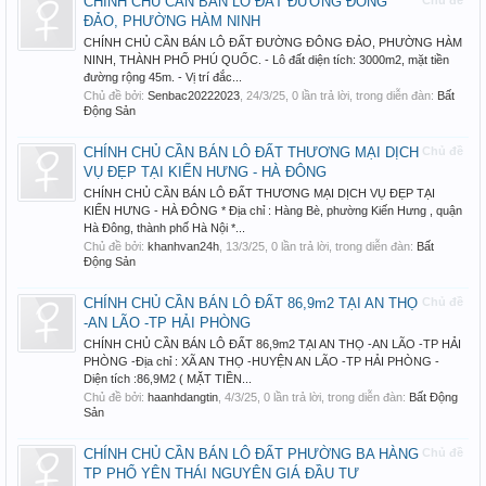
CHÍNH CHỦ CẦN BÁN LÔ ĐẤT ĐƯỜNG ĐÔNG
Chủ đề
ĐẢO, PHƯỜNG HÀM NINH
CHÍNH CHỦ CẦN BÁN LÔ ĐẤT ĐƯỜNG ĐÔNG ĐẢO, PHƯỜNG HÀM
NINH, THÀNH PHỐ PHÚ QUỐC. - Lô đất diện tích: 3000m2, mặt tiền
đường rộng 45m. - Vị trí đắc...
Chủ đề bởi:
Senbac20222023
,
24/3/25
, 0 lần trả lời, trong diễn đàn:
Bất
Động Sản
CHÍNH CHỦ CẦN BÁN LÔ ĐẤT THƯƠNG MẠI DỊCH
Chủ đề
VỤ ĐẸP TẠI KIẾN HƯNG - HÀ ĐÔNG
CHÍNH CHỦ CẦN BÁN LÔ ĐẤT THƯƠNG MẠI DỊCH VỤ ĐẸP TẠI
KIẾN HƯNG - HÀ ĐÔNG * Địa chỉ : Hàng Bè, phường Kiến Hưng , quận
Hà Đông, thành phố Hà Nội *...
Chủ đề bởi:
khanhvan24h
,
13/3/25
, 0 lần trả lời, trong diễn đàn:
Bất
Động Sản
CHÍNH CHỦ CẦN BÁN LÔ ĐẤT 86,9m2 TẠI AN THỌ
Chủ đề
-AN LÃO -TP HẢI PHÒNG
CHÍNH CHỦ CẦN BÁN LÔ ĐẤT 86,9m2 TẠI AN THỌ -AN LÃO -TP HẢI
PHÒNG -Địa chỉ : XÃ AN THỌ -HUYỆN AN LÃO -TP HẢI PHÒNG -
Diện tích :86,9M2 ( MẶT TIỀN...
Chủ đề bởi:
haanhdangtin
,
4/3/25
, 0 lần trả lời, trong diễn đàn:
Bất Động
Sản
CHÍNH CHỦ CẦN BÁN LÔ ĐẤT PHƯỜNG BA HÀNG
Chủ đề
TP PHỔ YÊN THÁI NGUYÊN GIÁ ĐẦU TƯ