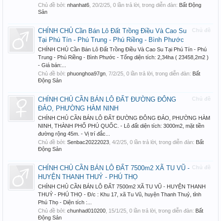
Chủ đề bởi:
nhanhat6
,
20/2/25
, 0 lần trả lời, trong diễn đàn:
Bất Động
Sản
CHÍNH CHỦ Cần Bán Lô Đất Trồng Điều Và Cao Su
Chủ đề
Tại Phú Tín - Phú Trung - Phú Riềng - Bình Phước
CHÍNH CHỦ Cần Bán Lô Đất Trồng Điều Và Cao Su Tại Phú Tín - Phú
Trung - Phú Riềng - Bình Phước - Tổng diện tích: 2,34ha ( 23458,2m2 )
- Giá bán:...
Chủ đề bởi:
phuonghoa97gn
,
7/2/25
, 0 lần trả lời, trong diễn đàn:
Bất
Động Sản
CHÍNH CHỦ CẦN BÁN LÔ ĐẤT ĐƯỜNG ĐÔNG
Chủ đề
ĐẢO, PHƯỜNG HÀM NINH
CHÍNH CHỦ CẦN BÁN LÔ ĐẤT ĐƯỜNG ĐÔNG ĐẢO, PHƯỜNG HÀM
NINH, THÀNH PHỐ PHÚ QUỐC. - Lô đất diện tích: 3000m2, mặt tiền
đường rộng 45m. - Vị trí đắc...
Chủ đề bởi:
Senbac20222023
,
4/2/25
, 0 lần trả lời, trong diễn đàn:
Bất
Động Sản
CHÍNH CHỦ CẦN BÁN LÔ ĐẤT 7500m2 XÃ TU VŨ -
Chủ đề
HUYỆN THANH THUỶ - PHÚ THỌ
CHÍNH CHỦ CẦN BÁN LÔ ĐẤT 7500m2 XÃ TU VŨ - HUYỆN THANH
THUỶ - PHÚ THỌ - Đ/c : Khu 17, xã Tu Vũ, huyện Thanh Thuỷ, tỉnh
Phú Thọ - Diện tích :...
Chủ đề bởi:
chunhad010200
,
15/1/25
, 0 lần trả lời, trong diễn đàn:
Bất
Động Sản