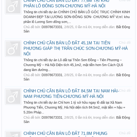
CHÍNH CHỦ CẦN BÁN LÔ ĐẤT 77,6M TẠI KHU
Chủ đề
PHÂN LÔ ĐÔNG SƠN-CHƯƠNG MỸ-HÀ NỘI
Thông tin chi tiết dự án CHÍNH CHỦ BÁN LÔ GÓC TRỤC CHÍNH KINH
DOANH ĐẸP TẠI LƯƠNG SƠN-ĐÔNG SƠN- CHƯƠNG MỸ Vị trí: khu
phân lô Lương Sơn-đông sơn,...
Chủ đề bởi:
D0978673331
,
2/8/25
, 0 lần trả lời, trong diễn đàn:
Bất Động
Sản
CHÍNH CHỦ CẦN BÁN LÔ ĐẤT 45,1M TẠI TIÊN
Chủ đề
PHƯƠNG GIÁP THỊ TRẤN CHÚC SƠN-CHƯƠNG MỸ-HÀ
NỘI
Thông tin chi tiết dự án Lô đất tại Thôn Sơn Đồng – Tiên Phương –
Chương Mỹ – Hà Nội Diện tích 45,1m2, mặt tiền hơn 5m Cách QL6
đang làm đường...
Chủ đề bởi:
D0978673331
,
2/8/25
, 0 lần trả lời, trong diễn đàn:
Bất Động
Sản
CHÍNH CHỦ CẦN BÁN LÔ ĐẤT 84,5M TẠI NAM HÀI-
Chủ đề
NAM PHƯƠNG TIẾN-CHƯƠNG MỸ-HÀ NỘI
Thông tin chi tiết dự án Chỉ hơn 1 tỷ sở hữu ngay lô đất tại Xã Nam
Phương Tiến, Chương Mỹ, Hà Nội diện tích 84.5m2, mặt tiền = hậu =
5.20m Pháp...
Chủ đề bởi:
D0978673331
,
2/8/25
, 0 lần trả lời, trong diễn đàn:
Bất Động
Sản
CHÍNH CHỦ CẦN BÁN LÔ ĐẤT 71,8M PHỤNG
Chủ đề