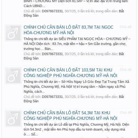
BÌNH – CHƯƠNG MỸ Diện tích 81.5m² – Vị trí đắc địa Vị trí trung tâm:
Cách UBND...
Chủ đề bởi:
D0978673331
,
30/7/25
, 0 lần trả lời, trong diễn đàn:
Bất
Động Sản
CHÍNH CHỦ CẦN BÁN LÔ ĐẤT 83,7M TẠI NGỌC
Chủ đề
HÒA-CHƯƠNG MỸ-HÀ NỘI
Thông tin chi tiết dự án SIÊU PHẨM TẠI NGỌC HÒA – CHƯƠNG MỸ –
HÀ NỘI Diện tích : 83.7m, mặt tiền = hậu = 5m Gần trường, gần chợ,
trường học… Bán...
Chủ đề bởi:
D0978673331
,
30/7/25
, 0 lần trả lời, trong diễn đàn:
Bất
Động Sản
CHÍNH CHỦ CÂN BÁN LÔ ĐẤT 103,5M TẠI KHU
Chủ đề
CÔNG NGHIỆP PHÚ NGHĨA-CHƯƠNG MỸ-HÀ NỘI
Thông tin chi tiết dự án – Sở Hữu Ngay Lô Góc Đẹp Tại Trung Tâm Xã
Phú Nghĩa, Chương Mỹ, Hà Nội! Vị trí trung tâm – Nằm ngay xã Phú
Nghĩa, cách...
Chủ đề bởi:
D0978673331
,
30/7/25
, 0 lần trả lời, trong diễn đàn:
Bất
Động Sản
CHÍNH CHỦ CẦN BÁN LÔ ĐẤT 54,3M TẠI KHU
Chủ đề
CÔNG NGHIỆP PHÚ NGHĨA-CHƯƠNG MỸ-HÀ NỘI
Thông tin chi tiết dự án Lô đất tại Phú Nghĩa, Chương Mỹ, Hà Nội. Diện
tích 54.3m2 , mặt tiền 4m Phù hợp đầu tư kinh doanh, xây dựng nhà
ở…. Sổ...