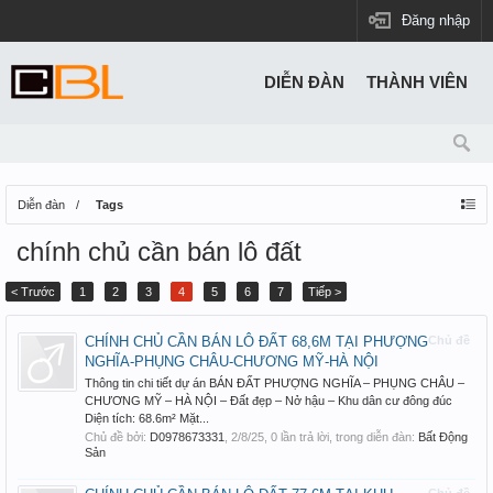
Đăng nhập
DIỄN ĐÀN
THÀNH VIÊN
Diễn đàn
Tags
chính chủ cần bán lô đất
< Trước
1
2
3
4
5
6
7
Tiếp >
CHÍNH CHỦ CẦN BÁN LÔ ĐẤT 68,6M TẠI PHƯỢNG
Chủ đề
NGHĨA-PHỤNG CHÂU-CHƯƠNG MỸ-HÀ NỘI
Thông tin chi tiết dự án BÁN ĐẤT PHƯỢNG NGHĨA – PHỤNG CHÂU –
CHƯƠNG MỸ – HÀ NỘI – Đất đẹp – Nở hậu – Khu dân cư đông đúc
Diện tích: 68.6m² Mặt...
Chủ đề bởi:
D0978673331
,
2/8/25
, 0 lần trả lời, trong diễn đàn:
Bất Động
Sản