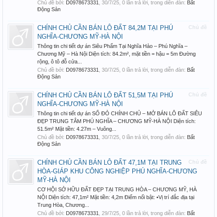
Chủ đề bởi:
D0978673331
,
30/7/25
, 0 lần trả lời, trong diễn đàn:
Bất
Động Sản
CHÍNH CHỦ CẦN BÁN LÔ ĐẤT 84,2M TẠI PHÚ
Chủ đề
NGHĨA-CHƯƠNG MỸ-HÀ NỘI
Thông tin chi tiết dự án Siêu Phẩm Tại Nghĩa Hảo – Phú Nghĩa –
Chương Mỹ – Hà Nội Diện tích: 84.2m², mặt tiền = hậu = 5m Đường
rộng, ô tô đỗ cửa...
Chủ đề bởi:
D0978673331
,
30/7/25
, 0 lần trả lời, trong diễn đàn:
Bất
Động Sản
CHÍNH CHỦ CẦN BÁN LÔ ĐẤT 51,5M TẠI PHÚ
Chủ đề
NGHĨA-CHƯƠNG MỸ-HÀ NỘI
Thông tin chi tiết dự án SỔ ĐỎ CHÍNH CHỦ – MỞ BÁN LÔ ĐẤT SIÊU
ĐẸP TRUNG TÂM PHÚ NGHĨA – CHƯƠNG MỸ-HÀ NỘI Diện tích:
51.5m² Mặt tiền: 4.27m – Vuông...
Chủ đề bởi:
D0978673331
,
30/7/25
, 0 lần trả lời, trong diễn đàn:
Bất
Động Sản
CHÍNH CHỦ CẦN BÁN LÔ ĐẤT 47,1M TẠI TRUNG
Chủ đề
HÒA-GIÁP KHU CÔNG NGHIỆP PHÚ NGHĨA-CHƯƠNG
MỸ-HÀ NỘI
CƠ HỘI SỞ HỮU ĐẤT ĐẸP TẠI TRUNG HÒA – CHƯƠNG MỸ, HÀ
NỘI Diện tích: 47,1m² Mặt tiền: 4,2m Điểm nổi bật: •Vị trí đắc địa tại
Trung Hòa, Chương...
Chủ đề bởi:
D0978673331
,
29/7/25
, 0 lần trả lời, trong diễn đàn:
Bất