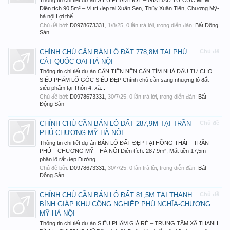
Thông tin chi tiết dự án SIÊU PHẨM HOT – GIÁ ĐẦU TƯ CỰC MỀM
Diện tích 90,5m² – Vị trí đẹp tại Xuân Sen, Thủy Xuân Tiên, Chương Mỹ-
hà nội Lợi thế...
Chủ đề bởi:
D0978673331
,
1/8/25
, 0 lần trả lời, trong diễn đàn:
Bất Động
Sản
CHÍNH CHỦ CẦN BÁN LÔ ĐẤT 778,8M TẠI PHÚ
Chủ đề
CÁT-QUỐC OAI-HÀ NỘI
Thông tin chi tiết dự án CẦN TIỀN NÊN CẦN TÌM NHÀ ĐẦU TƯ CHO
SIÊU PHẨM LÔ GÓC SIÊU ĐẸP Chính chủ cần sang nhượng lô đất
siêu phẩm tại Thôn 4, xã...
Chủ đề bởi:
D0978673331
,
30/7/25
, 0 lần trả lời, trong diễn đàn:
Bất
Động Sản
CHÍNH CHỦ CẦN BÁN LÔ ĐẤT 287,9M TẠI TRẦN
Chủ đề
PHÚ-CHƯƠNG MỸ-HÀ NỘI
Thông tin chi tiết dự án BÁN LÔ ĐẤT ĐẸP TẠI HỒNG THÁI – TRẦN
PHÚ – CHƯƠNG MỸ – HÀ NỘI Diện tích: 287.9m², Mặt tiền 17,5m –
phân lô rất đẹp Đường...
Chủ đề bởi:
D0978673331
,
30/7/25
, 0 lần trả lời, trong diễn đàn:
Bất
Động Sản
CHÍNH CHỦ CẦN BÁN LÔ ĐẤT 81,5M TẠI THANH
Chủ đề
BÌNH GIÁP KHU CÔNG NGHIỆP PHÚ NGHĨA-CHƯƠNG
MỸ-HÀ NỘI
Thông tin chi tiết dự án SIÊU PHẨM GIÁ RẺ – TRUNG TÂM XÃ THANH