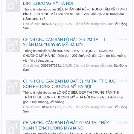
BÌNH-CHƯƠNG MỸ-HÀ NỘI
Thông tin chi tiết dự án SIÊU PHẨM GIÁ RẺ – TRUNG TÂM XÃ THANH
BÌNH – CHƯƠNG MỸ Diện tích 81.5m² – Vị trí đắc địa Vị trí trung tâm:
Cách UBND xã,...
Chủ đề bởi:
D0978673331
,
1/8/25
, 0 lần trả lời, trong diễn đàn:
Bất Động
Sản
CHÍNH CHỦ CẦN BÁN LÔ ĐẤT 207,2M TẠI TT
Chủ đề
XUÂN MAI-CHƯƠNG MỸ-HÀ NỘI
Thông tin chi tiết dự án BÁN ĐẤT TIÊN TRƯỢNG – XUÂN MAI –
CHƯƠNG MỸ-HÀ NỘI Diện tích: 207.2m², mặt tiền 12m, nở hậu vuông
vắn. Vị trí đẹp, gần...
Chủ đề bởi:
D0978673331
,
1/8/25
, 0 lần trả lời, trong diễn đàn:
Bất Động
Sản
CHÍNH CHỦ CẦN BÁN LÔ ĐẤT 31,4M TẠI TT CHÚC
Chủ đề
SƠN-PHƯỜNG CHƯƠNG MỸ-HÀ NỘI
Thông tin chi tiết dự án LÔ GÓC SIÊU ĐẸP TẠI TRUNG TÂM THỊ
TRẤN CHÚC SƠN – CHƯƠNG MỸ – HÀ NỘI Diện tích: 31.4m² – Lô
góc 2 mặt thoáng, đất vuông...
Chủ đề bởi:
D0978673331
,
1/8/25
, 0 lần trả lời, trong diễn đàn:
Bất Động
Sản
CHÍNH CHỦ CẦN BÁN LÔ ĐẤT 90,5M TẠI THỦY
Chủ đề
XUÂN TIÊN-CHƯƠNG MỸ-HÀ NỘI