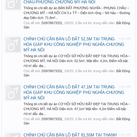
CHÂU-PHƯỜNG CHƯƠNG MỸ-HÀ NỘI
Thông tin chi tiết dự án BÁN ĐẤT PHƯỢNG NGHĨA – PHỤNG CHÂU –
CHƯƠNG MỸ – HÀ NỘI Chỉ 3.x TỶ – Diện tích rộng – Nở hậu – Đường
đẹp Diện tích: 71.8m²...
Chủ đề bởi:
D0978673331
,
2/8/25
, 0 lần trả lời, trong diễn đàn:
Bất Động
Sản
CHÍNH CHỦ CẦN BÁN LÔ ĐẤT 52,5M TẠI TRUNG
Chủ đề
HÒA GIÁP KHU CÔNG NGHIỆP PHÚ NGHĨA-CHƯƠNG
MỸ-HÀ NỘI
Thông tin chi tiết dự án CƠ HỘI SỞ HỮU ĐẤT ĐẸP TẠI TRUNG HÒA –
CHƯƠNG MỸ, HÀ NỘI Diện tích: 52.5m², Mặt tiền: 4,2m, Điểm nổi bật:
•Vị trí đắc địa...
Chủ đề bởi:
D0978673331
,
1/8/25
, 0 lần trả lời, trong diễn đàn:
Bất Động
Sản
CHÍNH CHỦ CẦN BÁN LÔ ĐẤT 47,1M TẠI TRUNG
Chủ đề
HÒA GIÁP KHU CÔNG NGHIỆP PHÚ NGHĨA-CHƯƠNG
MỸ-HÀ NỘI
Thông tin chi tiết dự án CƠ HỘI SỞ HỮU ĐẤT ĐẸP TẠI TRUNG HÒA –
CHƯƠNG MỸ, HÀ NỘI Diện tích: 47,1m² Mặt tiền: 4,2m Điểm nổi bật:
•Vị trí đắc địa...
Chủ đề bởi:
D0978673331
,
1/8/25
, 0 lần trả lời, trong diễn đàn:
Bất Động
Sản
CHÍNH CHỦ CẦN BÁN LÔ ĐẤT 81,55M TẠI THANH
Chủ đề