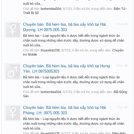
nuôi bò sữa...
Chủ đề bởi:
bothembia50d
,
6/7/23
, 0 lần trả lời, trong diễn đàn:
Điện Tử -
Thiết Bị Số
Chuyên bán: Bã hèm bia, bã bia sấy khô tại Hải
Chủ đề
Dương. LH 0975.005.303
Bã hèm bia – Loại nguyên liệu ít được biết đến trong ngành thức ăn
chăn nuôi trong những năm trước đây, thường được sử dụng để chăn
nuôi bò sữa...
Chủ đề bởi:
thuanbhb238
,
5/7/23
, 0 lần trả lời, trong diễn đàn:
Chuyện
trò Mobile
Chuyên bán: Bã hèm bia, bã bia sấy khô tại Hưng
Chủ đề
Yên. LH 0975005303
Bã hèm bia – Loại nguyên liệu ít được biết đến trong ngành thức ăn
chăn nuôi trong những năm trước đây, thường được sử dụng để chăn
nuôi bò sữa...
Chủ đề bởi:
bothembia50d
,
5/7/23
, 0 lần trả lời, trong diễn đàn:
Bất Động
Sản
Chuyên bán: Bã hèm bia, bã bia sấy khô tại Hải
Chủ đề
Phòng. LH: 0975.005.303
Bã hèm bia – Loại nguyên liệu ít được biết đến trong ngành thức ăn
chăn nuôi trong những năm trước đây, thường được sử dụng để chăn
nuôi bò sữa...
Chủ đề bởi:
thuanbhb238
,
5/7/23
, 0 lần trả lời, trong diễn đàn:
Điện Máy