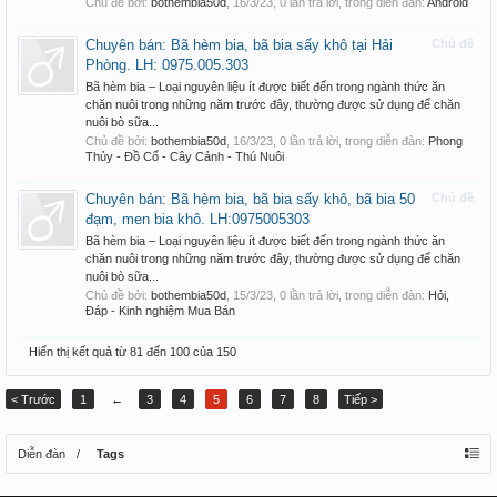
Chủ đề bởi:
bothembia50d
,
16/3/23
, 0 lần trả lời, trong diễn đàn:
Android
Chuyên bán: Bã hèm bia, bã bia sấy khô tại Hải
Chủ đề
Phòng. LH: 0975.005.303
Bã hèm bia – Loại nguyên liệu ít được biết đến trong ngành thức ăn
chăn nuôi trong những năm trước đây, thường được sử dụng để chăn
nuôi bò sữa...
Chủ đề bởi:
bothembia50d
,
16/3/23
, 0 lần trả lời, trong diễn đàn:
Phong
Thủy - Đồ Cổ - Cây Cảnh - Thú Nuôi
Chuyên bán: Bã hèm bia, bã bia sấy khô, bã bia 50
Chủ đề
đạm, men bia khô. LH:0975005303
Bã hèm bia – Loại nguyên liệu ít được biết đến trong ngành thức ăn
chăn nuôi trong những năm trước đây, thường được sử dụng để chăn
nuôi bò sữa...
Chủ đề bởi:
bothembia50d
,
15/3/23
, 0 lần trả lời, trong diễn đàn:
Hỏi,
Đáp - Kinh nghiệm Mua Bán
Hiển thị kết quả từ 81 đến 100 của 150
< Trước
1
←
3
4
5
6
7
8
Tiếp >
Diễn đàn
Tags