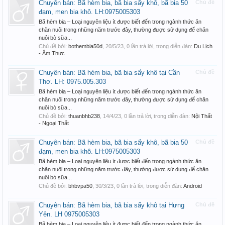
Chuyên bán: Bã hèm bia, bã bia sấy khô, bã bia 50
Chủ đề
đạm, men bia khô. LH:0975005303
Bã hèm bia – Loại nguyên liệu ít được biết đến trong ngành thức ăn
chăn nuôi trong những năm trước đây, thường được sử dụng để chăn
nuôi bò sữa...
Chủ đề bởi:
bothembia50d
,
20/5/23
, 0 lần trả lời, trong diễn đàn:
Du Lịch
- Ẩm Thực
Chuyên bán: Bã hèm bia, bã bia sấy khô tại Cần
Chủ đề
Thơ. LH: 0975.005.303
Bã hèm bia – Loại nguyên liệu ít được biết đến trong ngành thức ăn
chăn nuôi trong những năm trước đây, thường được sử dụng để chăn
nuôi bò sữa...
Chủ đề bởi:
thuanbhb238
,
14/4/23
, 0 lần trả lời, trong diễn đàn:
Nội Thất
- Ngoại Thất
Chuyên bán: Bã hèm bia, bã bia sấy khô, bã bia 50
Chủ đề
đạm, men bia khô. LH:0975005303
Bã hèm bia – Loại nguyên liệu ít được biết đến trong ngành thức ăn
chăn nuôi trong những năm trước đây, thường được sử dụng để chăn
nuôi bò sữa...
Chủ đề bởi:
bhbvpa50
,
30/3/23
, 0 lần trả lời, trong diễn đàn:
Android
Chuyên bán: Bã hèm bia, bã bia sấy khô tại Hưng
Chủ đề
Yên. LH 0975005303
Bã hèm bia – Loại nguyên liệu ít được biết đến trong ngành thức ăn