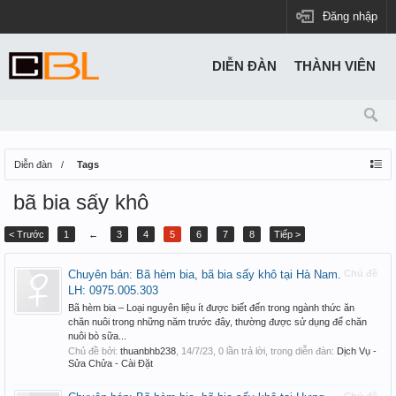
Đăng nhập
DIỄN ĐÀN
THÀNH VIÊN
Diễn đàn
Tags
bã bia sấy khô
< Trước
1
←
3
4
5
6
7
8
Tiếp >
Chuyên bán: Bã hèm bia, bã bia sấy khô tại Hà Nam.
Chủ đề
LH: 0975.005.303
Bã hèm bia – Loại nguyên liệu ít được biết đến trong ngành thức ăn
chăn nuôi trong những năm trước đây, thường được sử dụng để chăn
nuôi bò sữa...
Chủ đề bởi:
thuanbhb238
,
14/7/23
, 0 lần trả lời, trong diễn đàn:
Dịch Vụ -
Sửa Chửa - Cài Đặt