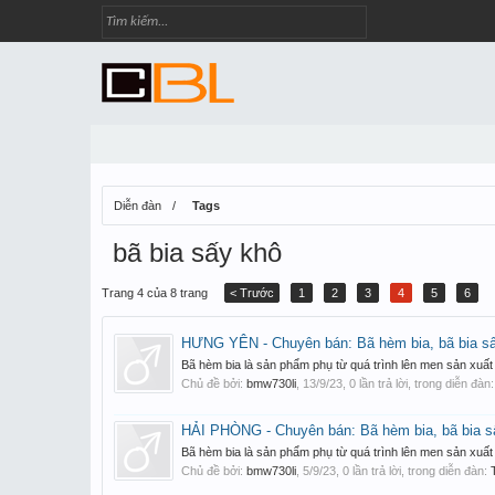
Diễn đàn
Tags
bã bia sấy khô
Trang 4 của 8 trang
< Trước
1
2
3
4
5
6
HƯNG YÊN - Chuyên bán: Bã hèm bia, bã bia sấy
Bã hèm bia là sản phẩm phụ từ quá trình lên men sản xuất 
Chủ đề bởi:
bmw730li
,
13/9/23
, 0 lần trả lời, trong diễn đàn
HẢI PHÒNG - Chuyên bán: Bã hèm bia, bã bia sấ
Bã hèm bia là sản phẩm phụ từ quá trình lên men sản xuất 
Chủ đề bởi:
bmw730li
,
5/9/23
, 0 lần trả lời, trong diễn đàn: