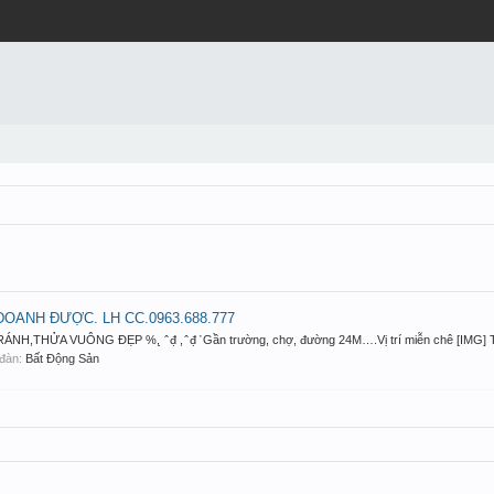
OANH ĐƯỢC. LH CC.0963.688.777
A VUÔNG ĐẸP %, ̣ ̂ đ̣ , ̂ đ̣ ̛ Gần trường, chợ, đường 24M….Vị trí miễn chê [IMG] Tr
n đàn:
Bất Động Sản