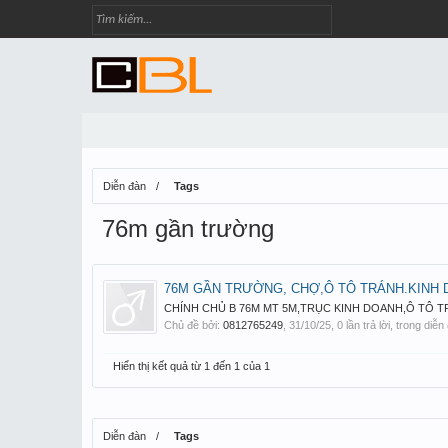
Diễn đàn
Tags
76m gần trường
76M GẦN TRƯỜNG, CHỢ,Ô TÔ TRÁNH.KINH D
CHÍNH CHỦ B 76M MT 5M,TRỤC KINH DOANH,Ô TÔ TRÁNH,THỬ
Chủ đề bởi:
0812765249
,
31/10/25
, 0 lần trả lời, trong diễ
Hiển thị kết quả từ 1 đến 1 của 1
Diễn đàn
Tags