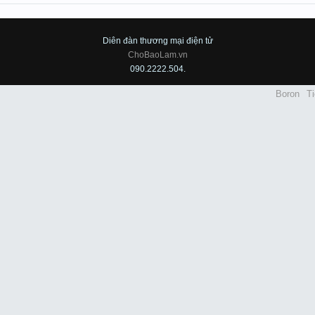
Diên đàn thương mại điện tử
ChoBaoLam.vn
090.2222.504.
Boron
Ti