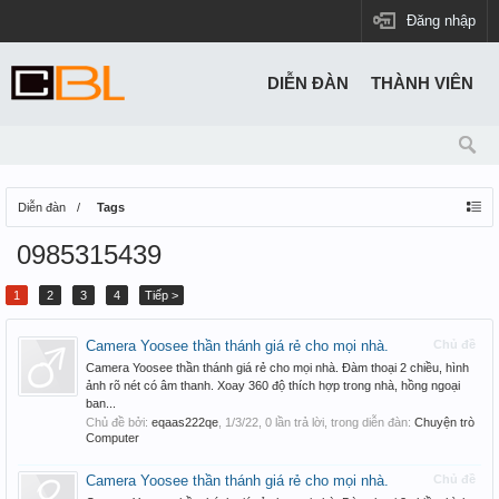
Đăng nhập
DIỄN ĐÀN
THÀNH VIÊN
Diễn đàn
Tags
0985315439
1
2
3
4
Tiếp >
Camera Yoosee thần thánh giá rẻ cho mọi nhà.
Chủ đề
Camera Yoosee thần thánh giá rẻ cho mọi nhà. Đàm thoại 2 chiều, hình
ảnh rõ nét có âm thanh. Xoay 360 độ thích hợp trong nhà, hồng ngoại
ban...
Chủ đề bởi:
eqaas222qe
,
1/3/22
, 0 lần trả lời, trong diễn đàn:
Chuyện trò
Computer
Camera Yoosee thần thánh giá rẻ cho mọi nhà.
Chủ đề