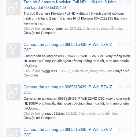
Trọn bộ 8 camera Kbvision Full HD + đầu ghi 8 kênh
Chủ đề
bao lap dat 0985315439
Trọn bộ 8 camera Kbvision Full HD + đầu ghi 8 kênh thế hệ mới bảo
hành chính hãng 2 năm: Camera FHD Kbvison KX-C2121S5 thân kim
loại cứng cáp...
Chủ đề bởi:
tanancomputer.vn
,
26/2/22
, 1 lần trả lời, trong diễn đàn:
Chuyện trò Computer
Camera tân an long an 0985315439 IP Wifi EZVIZ
Chủ đề
C8C
Camera tân an long an 0985315439 IP Wifi EZVIZ C8C xoay thông minh
HD1080P phù hợp lắp đặt ngoài trời chịu nắng mưa tốt, hình ảnh chuẩn
nét,Quay...
Chủ đề bởi:
tyggg3sss
,
18/2/22
, 0 lần trả lời, trong diễn đàn:
Chuyện trò
Computer
Camera tân an long an 0985315439 IP Wifi EZVIZ
Chủ đề
C8C
Camera tân an long an 0985315439 IP Wifi EZVIZ C8C xoay thông minh
HD1080P phù hợp lắp đặt ngoài trời chịu nắng mưa tốt, hình ảnh chuẩn
nét,Quay...
Chủ đề bởi:
dfaaacc331jjas
,
18/2/22
, 0 lần trả lời, trong diễn đàn:
Chuyện trò Computer
Camera tân an long an 0985315439 IP Wifi EZVIZ
Chủ đề
C8C