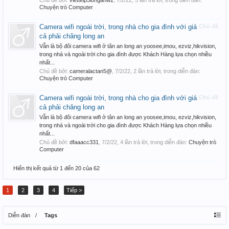
Chủ đề bởi:
viettelp5longanw2
,
7/2/22
, 5 lần trả lời, trong diễn đàn:
Chuyện trò Computer
Camera wifi ngoài trời, trong nhà cho gia đình với giá
Chủ đề
cả phải chăng long an
Vẫn là bộ đôi camera wifi ở tân an long an yoosee,imou, ezviz,hikvision,
trong nhà và ngoài trời cho gia đình được Khách Hàng lựa chọn nhiều
nhất...
Chủ đề bởi:
cameralactan5@
,
7/2/22
, 2 lần trả lời, trong diễn đàn:
Chuyện trò Computer
Camera wifi ngoài trời, trong nhà cho gia đình với giá
Chủ đề
cả phải chăng long an
Vẫn là bộ đôi camera wifi ở tân an long an yoosee,imou, ezviz,hikvision,
trong nhà và ngoài trời cho gia đình được Khách Hàng lựa chọn nhiều
nhất...
Chủ đề bởi:
dfaaacc331
,
7/2/22
, 4 lần trả lời, trong diễn đàn:
Chuyện trò
Computer
Hiển thị kết quả từ 1 đến 20 của 62
1
2
3
4
Tiếp >
Diễn đàn
Tags