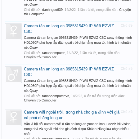
nét,Quay...
Chủ đề bởi:
danhngoc639
,
14/2/22
, 1 lần trả lời, trong diễn đàn:
Chuyện
trò Computer
Camera tân an long an 0985315439 IP Wifi EZVIZ
Chủ đề
C8C
Camera tân an long an 0985315439 IP Wifi EZVIZ C8C xoay thông minh
HD1080P phù hợp lắp đặt ngoài trời chịu nắng mưa tốt, hình ảnh chuẩn
nét,Quay...
Chủ đề bởi:
tanancomputer
,
14/2/22
, 1 lần trả lời, trong diễn đàn:
Chuyện trò Computer
Camera tân an long an 0985315439 IP Wifi EZVIZ
Chủ đề
C8C
Camera tân an long an 0985315439 IP Wifi EZVIZ C8C xoay thông minh
HD1080P phù hợp lắp đặt ngoài trời chịu nắng mưa tốt, hình ảnh chuẩn
nét,Quay...
Chủ đề bởi:
tanancomputer.vn
,
14/2/22
, 0 lần trả lời, trong diễn đàn:
Chuyện trò Computer
Camera wifi ngoài trời, trong nhà cho gia đình với giá
Chủ đề
cả phải chăng long an
Vẫn là bộ đôi camera wifi ở tân an long an yoosee,imou, ezviz,hikvision,
trong nhà và ngoài trời cho gia đình được Khách Hàng lựa chọn nhiều
nhất...