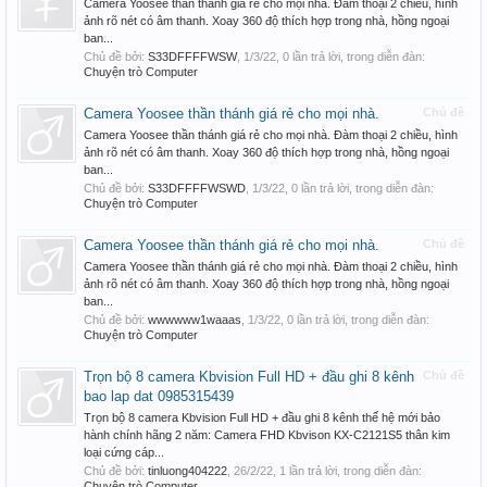
Camera Yoosee thần thánh giá rẻ cho mọi nhà. Đàm thoại 2 chiều, hình
ảnh rõ nét có âm thanh. Xoay 360 độ thích hợp trong nhà, hồng ngoại
ban...
Chủ đề bởi:
S33DFFFFWSW
,
1/3/22
, 0 lần trả lời, trong diễn đàn:
Chuyện trò Computer
Camera Yoosee thần thánh giá rẻ cho mọi nhà.
Chủ đề
Camera Yoosee thần thánh giá rẻ cho mọi nhà. Đàm thoại 2 chiều, hình
ảnh rõ nét có âm thanh. Xoay 360 độ thích hợp trong nhà, hồng ngoại
ban...
Chủ đề bởi:
S33DFFFFWSWD
,
1/3/22
, 0 lần trả lời, trong diễn đàn:
Chuyện trò Computer
Camera Yoosee thần thánh giá rẻ cho mọi nhà.
Chủ đề
Camera Yoosee thần thánh giá rẻ cho mọi nhà. Đàm thoại 2 chiều, hình
ảnh rõ nét có âm thanh. Xoay 360 độ thích hợp trong nhà, hồng ngoại
ban...
Chủ đề bởi:
wwwwww1waaas
,
1/3/22
, 0 lần trả lời, trong diễn đàn:
Chuyện trò Computer
Trọn bộ 8 camera Kbvision Full HD + đầu ghi 8 kênh
Chủ đề
bao lap dat 0985315439
Trọn bộ 8 camera Kbvision Full HD + đầu ghi 8 kênh thế hệ mới bảo
hành chính hãng 2 năm: Camera FHD Kbvison KX-C2121S5 thân kim
loại cứng cáp...
Chủ đề bởi:
tinluong404222
,
26/2/22
, 1 lần trả lời, trong diễn đàn:
Chuyện trò Computer