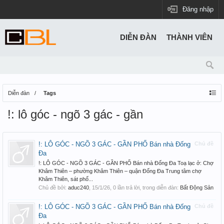
Đăng nhập
DIỄN ĐÀN
THÀNH VIÊN
Diễn đàn
Tags
!: lô góc - ngõ 3 gác - gần
!: LÔ GÓC - NGÕ 3 GÁC - GẦN PHỐ Bán nhà Đống
Chủ đề
Đa
!: LÔ GÓC - NGÕ 3 GÁC - GẦN PHỐ Bán nhà Đống Đa Toạ lạc ở: Chợ
Khâm Thiên – phường Khâm Thiên – quận Đống Đa Trung tâm chợ
Khâm Thiên, sát phố...
Chủ đề bởi:
aduc240
,
15/1/26
, 0 lần trả lời, trong diễn đàn:
Bất Động Sản
!: LÔ GÓC - NGÕ 3 GÁC - GẦN PHỐ Bán nhà Đống
Chủ đề
Đa