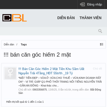
Đăng nhập
DIỄN ĐÀN
THÀNH VIÊN
Diễn đàn
Tags
!!! bán căn góc hiếm 2 mặt
!!! Bán Căn Góc Hiếm 2 Mặt Tiền Khu Sầm Uất
Chủ đề
Nguyễn Trãi 4Tầng_HĐT 55tr/th _19 Tỷ
*MẶT TIỀN ĐẸP – VỪA Ở -VỪA CHO THUÊ – VỪA KINH DOANH RẤT
OK* - VỊ TRÍ: GIÁP Q1-PHỐ THỜI TRANG NỔI TIẾNG NGUYỄN TRÃI
–GẦN AN ĐÔNG - Khai thác cho...
Chủ đề bởi:
0903356875
,
13/8/25
, 0 lần trả lời, trong diễn đàn:
Bất Động
Sản
Hiển thị kết quả từ 1 đến 1 của 1