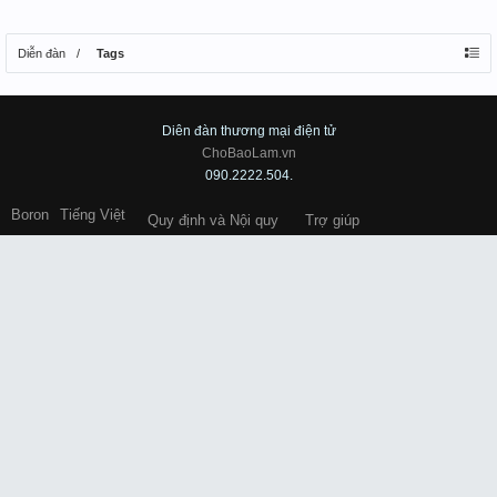
Diễn đàn
Tags
Diên đàn thương mại điện tử
ChoBaoLam.vn
090.2222.504.
Boron
Tiếng Việt
Quy định và Nội quy
Trợ giúp