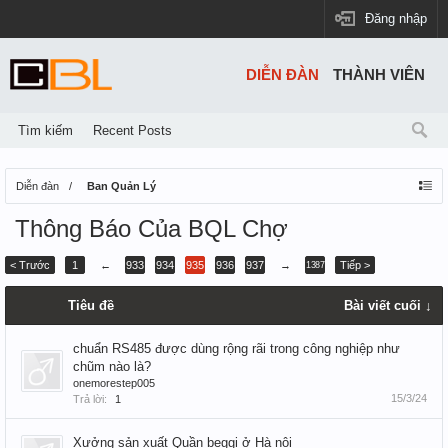
Đăng nhập
DIỄN ĐÀN
THÀNH VIÊN
Tìm kiếm
Recent Posts
Diễn đàn
Ban Quản Lý
Thông Báo Của BQL Chợ
< Trước
1
←
933
934
935
936
937
→
Tiếp >
1387
Tiêu đề
Bài viết cuối ↓
chuẩn RS485 được dùng rộng rãi trong công nghiệp như
chũm nào là?
onemorestep005
15/3/24
Trả lời:
1
Xưởng sản xuất Quần beggi ở Hà nội