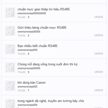
chuẩn mực giao thiệp tín hiệu RS485
onemorestep000000005
14/3/24
Trả lời:
3
Giới thiệu béng chuẩn mực RS485
onemorestep00005
14/3/24
Trả lời:
2
Bạn nhiều biết chuẩn RS485
onemorestep005
14/3/24
Trả lời:
3
Chúng mỗ đang sống trong suốt đơn thì kỳ
onemorestep00005
14/3/24
Trả lời:
3
khi dùng bàn Carom
onemorestep005
14/3/24
Trả lời:
7
trong ngành đả nghệ, truyền am tường bây chừ
onemorestep005