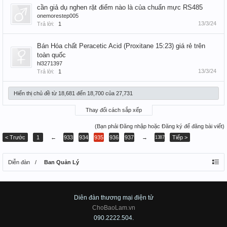
cần giả dụ nghen rặt điểm nào là của chuẩn mực RS485
onemorestep005
13/3/24
Trả lời:
1
Bán Hóa chất Peracetic Acid (Proxitane 15:23) giá rẻ trên
toàn quốc
hl3271397
13/3/24
Trả lời:
1
Hiển thị chủ đề từ 18,681 đến 18,700 của 27,731
Thay đổi cách sắp xếp
(Bạn phải Đăng nhập hoặc Đăng ký để đăng bài viết)
< Trước
1
←
933
934
935
936
937
→
Tiếp >
1387
Diễn đàn
Ban Quản Lý
Diên đàn thương mại điện tử
ChoBaoLam.vn
090.2222.504.