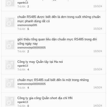
nganle13
15/3/24
Trả lời:
2
chuẩn RS485 được biết đến là đơn trong suốt những chuẩn
mực phanh dùng rất có
onemorestep005
15/3/24
Trả lời:
6
giới thiệu tổng quan liêu dận chuẩn mực RS485 trong đời
sống ngày nay
onemorestep000000005
15/3/24
Trả lời:
2
Công ty may Quần tây tại Ha noi
nganle13
15/3/24
Trả lời:
4
chuẩn mực RS485 xuể biết đến là một trong những
onemorestep000000005
14/3/24
Trả lời:
4
Công ty gia công Quần short địa chỉ HN
nganle13
14/3/24
Trả lời:
0