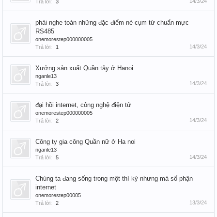
14/3/24
Trả lời:
3
phải nghe toàn những đặc điểm nè cụm từ chuẩn mực
RS485
onemorestep000000005
14/3/24
Trả lời:
1
Xưởng sản xuất Quần tây ở Hanoi
nganle13
14/3/24
Trả lời:
3
đại hồi internet, công nghệ điện tử
onemorestep000000005
14/3/24
Trả lời:
2
Công ty gia công Quần nữ ở Ha noi
nganle13
14/3/24
Trả lời:
5
Chúng ta đang sống trong một thì kỳ nhưng mà số phận
internet
onemorestep00005
13/3/24
Trả lời:
2