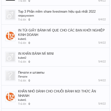
6/4/22
Trả lời:
0
Top 3 Phần mềm share livestream hiệu quả nhất 2022
ninjasyestem
6/4/22
Trả lời:
0
IN TÚI GIẤY BÁNH MÌ QUE CHO CÁC BẠN KHỞI NGHIỆP
KINH DOANH
kubet1
5/4/22
Trả lời:
0
IN KHĂN BÁNH MÌ MINI
kubet2
5/4/22
Trả lời:
0
Печати и штампы
Печати
5/4/22
Trả lời:
0
KHĂN NHỎ DÀNH CHO CHUỖI BÁNH M2I THỨC ĂN
NHANH
kubet1
5/4/22
Trả lời:
0