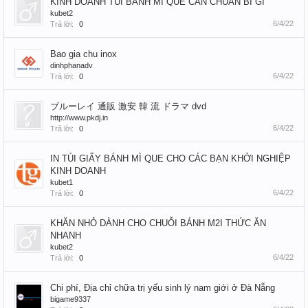
KINH DOANH TÚI BÁNH MI QUE CAN CHUAN BI GI
kubet2
6/4/22
Trả lời:
0
Bao gia chu inox
dinhphanadv
6/4/22
Trả lời:
0
ブルーレイ 通販 激安 韓 流 ドラマ dvd
http://www.pkdj.in
6/4/22
Trả lời:
0
IN TÚI GIẤY BÁNH MÌ QUE CHO CÁC BẠN KHỞI NGHIỆP
KINH DOANH
kubet1
6/4/22
Trả lời:
0
KHĂN NHỎ DÀNH CHO CHUỖI BÁNH M2I THỨC ĂN
NHANH
kubet2
6/4/22
Trả lời:
0
Chi phí, Địa chỉ chữa trị yếu sinh lý nam giới ở Đà Nẵng
bigame9337