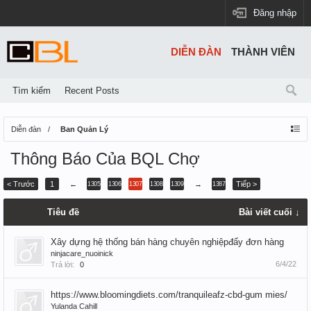
Đăng nhập
DIỄN ĐÀN
THÀNH VIÊN
Tìm kiếm
Recent Posts
Diễn đàn
Ban Quản Lý
Thông Báo Của BQL Chợ
< Trước
1
←
→
Tiếp >
1305
1306
1307
1308
1309
1387
Tiêu đề
Bài viết cuối ↓
Xây dựng hệ thống bán hàng chuyên nghiệpđẩy đơn hàng
ninjacare_nuoinick
6/4/22
Trả lời:
0
https://www.bloomingdiets.com/tranquileafz-cbd-gum mies/
Yulanda Cahill