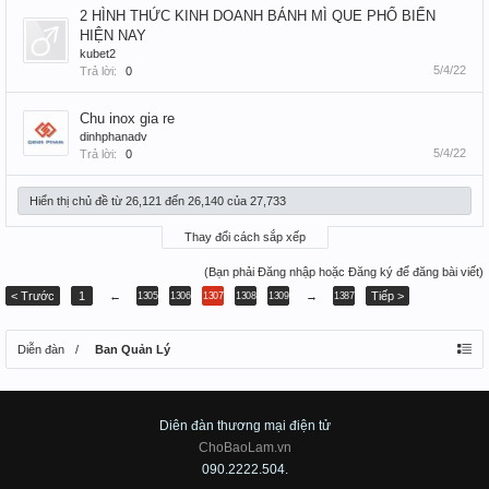
2 HÌNH THỨC KINH DOANH BÁNH MÌ QUE PHỔ BIẾN
HIỆN NAY
kubet2
5/4/22
Trả lời:
0
Chu inox gia re
dinhphanadv
5/4/22
Trả lời:
0
Hiển thị chủ đề từ 26,121 đến 26,140 của 27,733
Thay đổi cách sắp xếp
(Bạn phải Đăng nhập hoặc Đăng ký để đăng bài viết)
< Trước
1
←
→
Tiếp >
1305
1306
1307
1308
1309
1387
Diễn đàn
Ban Quản Lý
Diên đàn thương mại điện tử
ChoBaoLam.vn
090.2222.504.