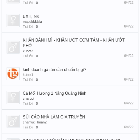
6/4/22
Trả lời:
0
BXH, NK
mapukkklala
6/4/22
Trả lời:
0
KHĂN BÁNH MÌ - KHĂN ƯỚT CƠM TẤM - KHĂN ƯỚT
PHỞ
kubet2
6/4/22
Trả lời:
0
kinh doanh gà rán cần chuẩn bị gì?
kubet1
6/4/22
Trả lời:
0
Cá Mối Hương 1 Nắng Quảng Ninh
charuoi
6/4/22
Trả lời:
0
SỦI CẢO NHÀ LÀM GIA TRUYỀN
chamucThoan2
6/4/22
Trả lời:
0