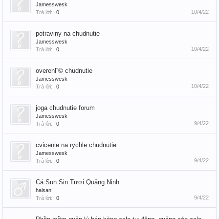
Jamesswesk
10/4/22
Trả lời:
0
potraviny na chudnutie
Jamesswesk
10/4/22
Trả lời:
0
overenГ© chudnutie
Jamesswesk
10/4/22
Trả lời:
0
joga chudnutie forum
Jamesswesk
9/4/22
Trả lời:
0
cvicenie na rychle chudnutie
Jamesswesk
9/4/22
Trả lời:
0
Cá Sụn Sịn Tươi Quảng Ninh
haisan
9/4/22
Trả lời:
0