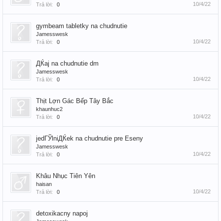
10/4/22
Trả lời:
0
gymbeam tabletky na chudnutie
Jamesswesk
10/4/22
Trả lời:
0
ДЌaj na chudnutie dm
Jamesswesk
10/4/22
Trả lời:
0
Thịt Lợn Gác Bếp Tây Bắc
khaunhuc2
10/4/22
Trả lời:
0
jedГЎlniДЌek na chudnutie pre Еѕeny
Jamesswesk
10/4/22
Trả lời:
0
Khâu Nhục Tiên Yên
haisan
10/4/22
Trả lời:
0
detoxikacny napoj