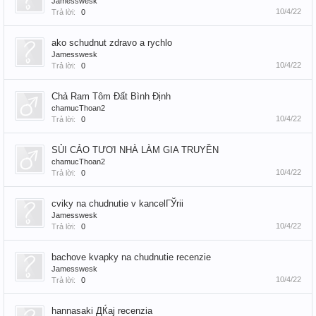
Jamesswesk
10/4/22
Trả lời:
0
ako schudnut zdravo a rychlo
Jamesswesk
10/4/22
Trả lời:
0
Chả Ram Tôm Đất Bình Định
chamucThoan2
10/4/22
Trả lời:
0
SỦI CẢO TƯƠI NHÀ LÀM GIA TRUYỀN
chamucThoan2
10/4/22
Trả lời:
0
cviky na chudnutie v kancelГЎrii
Jamesswesk
10/4/22
Trả lời:
0
bachove kvapky na chudnutie recenzie
Jamesswesk
10/4/22
Trả lời:
0
hannasaki ДЌaj recenzia