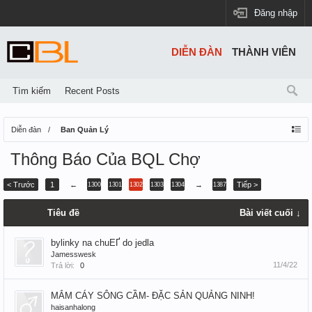
Đăng nhập
DIỄN ĐÀN
THÀNH VIÊN
Tìm kiếm
Recent Posts
Diễn đàn
Ban Quản Lý
Thông Báo Của BQL Chợ
< Trước
1
←
→
Tiếp >
1300
1301
1302
1303
1304
1387
Tiêu đề
Bài viết cuối ↓
bylinky na chuЕҐ do jedla
Jamesswesk
11/4/22
Trả lời:
0
MẮM CÁY SÔNG CẦM- ĐẶC SẢN QUẢNG NINH!
haisanhalong