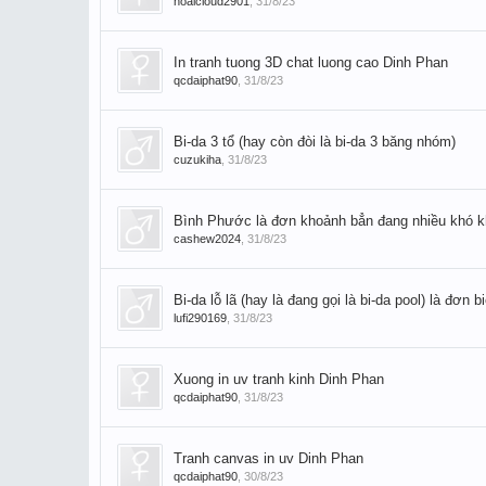
hoaicloud2901
,
31/8/23
In tranh tuong 3D chat luong cao Dinh Phan
qcdaiphat90
,
31/8/23
Bi-da 3 tổ (hay còn đòi là bi-da 3 băng nhóm)
cuzukiha
,
31/8/23
Bình Phước là đơn khoảnh bẳn đang nhiều khó 
cashew2024
,
31/8/23
Bi-da lỗ lã (hay là đang gọi là bi-da pool) là đơn b
lufi290169
,
31/8/23
Xuong in uv tranh kinh Dinh Phan
qcdaiphat90
,
31/8/23
Tranh canvas in uv Dinh Phan
qcdaiphat90
,
30/8/23