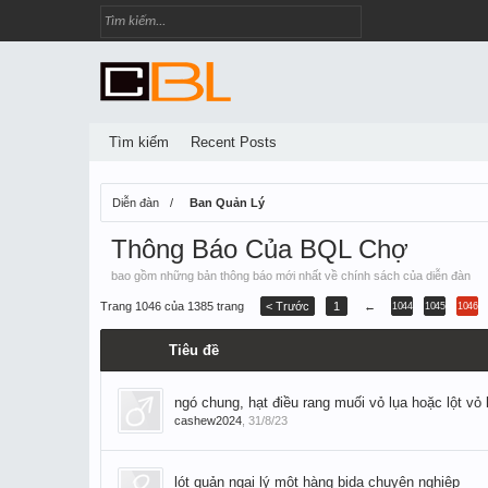
Tìm kiếm
Recent Posts
Diễn đàn
Ban Quản Lý
Thông Báo Của BQL Chợ
bao gồm những bản thông báo mới nhất về chính sách của diễn đàn
Trang 1046 của 1385 trang
< Trước
1
←
1044
1045
1046
Tiêu đề
ngó chung, hạt điều rang muối vỏ lụa hoặc lột vỏ 
cashew2024
,
31/8/23
lót quản ngại lý một hàng bida chuyên nghiệp