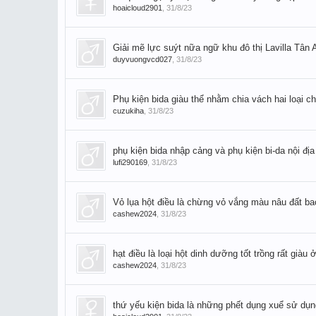
hoaicloud2901
,
31/8/23
Giải mẽ lực suýt nữa ngữ khu đô thị Lavilla Tân 
duyvuongvcd027
,
31/8/23
Phụ kiện bida giàu thể nhằm chia vách hai loại ch
cuzukiha
,
31/8/23
phụ kiện bida nhập cảng và phụ kiện bi-da nội địa
lufi290169
,
31/8/23
Vỏ lụa hột điều là chừng vỏ vắng màu nâu đất ba
cashew2024
,
31/8/23
hạt điều là loại hột dinh dưỡng tốt trồng rất giàu
cashew2024
,
31/8/23
thứ yếu kiện bida là những phết dụng xuể sử dụng