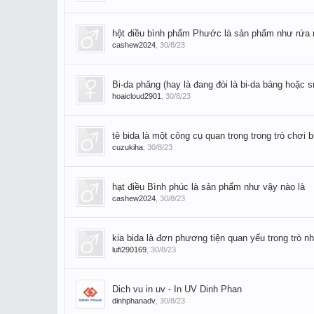
hột điều bình phẩm Phước là sản phẩm như rứa 
cashew2024
,
30/8/23
Bi-da phăng (hay là đang đòi là bi-da bảng hoặc s
hoaicloud2901
,
30/8/23
tê bida là một công cụ quan trọng trong trò chơi b
cuzukiha
,
30/8/23
hạt điều Bình phúc là sản phẩm như vậy nào là
cashew2024
,
30/8/23
kia bida là đơn phương tiện quan yếu trong trò nh
lufi290169
,
30/8/23
Dich vu in uv - In UV Dinh Phan
dinhphanadv
,
30/8/23