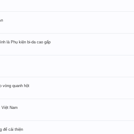
An
ính là Phụ kiện bi-da cao gấp
o vòng quanh hột
 ở Việt Nam
 để cải thiện