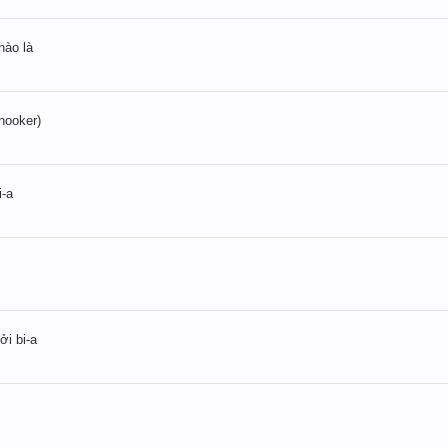
nào là
nooker)
i-a
ởi bi-a