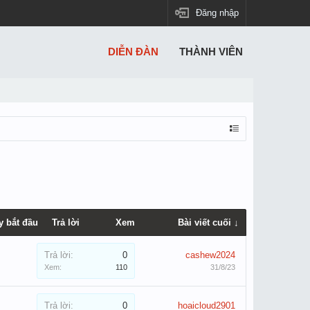
Đăng nhập
DIỄN ĐÀN
THÀNH VIÊN
y bắt đầu
Trả lời
Xem
Bài viết cuối ↓
Trả lời:
0
cashew2024
Xem:
110
31/8/23
Trả lời:
0
hoaicloud2901