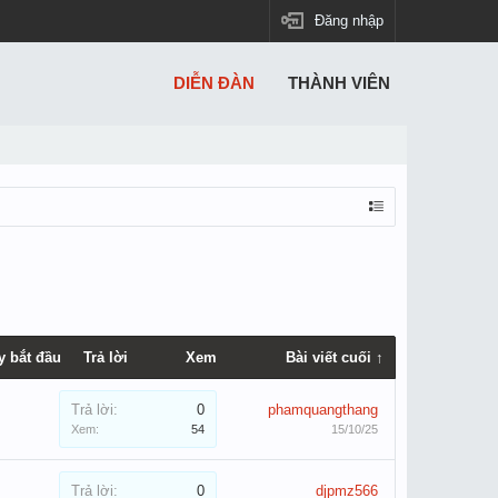
Đăng nhập
DIỄN ĐÀN
THÀNH VIÊN
y bắt đầu
Trả lời
Xem
Bài viết cuối ↑
Trả lời:
0
phamquangthang
Xem:
54
15/10/25
Trả lời:
0
djpmz566