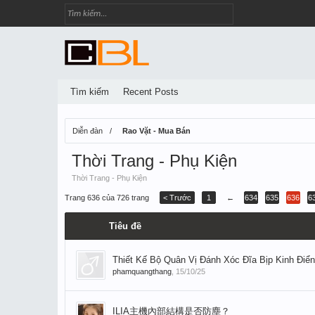
Tìm kiếm
Recent Posts
Diễn đàn
Rao Vặt - Mua Bán
Thời Trang - Phụ Kiện
Thời Trang - Phụ Kiện
Trang 636 của 726 trang
< Trước
1
←
634
635
636
6
Tiêu đề
Thiết Kế Bộ Quân Vị Đánh Xóc Đĩa Bịp Kinh Điển
phamquangthang
,
15/10/25
ILIA主機內部結構是否防塵？