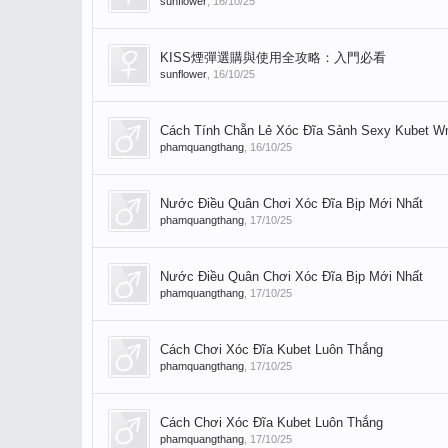
sunflower
,
16/10/25
KISS煙彈選購與使用全攻略：入門必看
sunflower
,
16/10/25
Cách Tính Chẵn Lẻ Xóc Đĩa Sảnh Sexy Kubet Wm 
phamquangthang
,
16/10/25
Nước Điều Quân Chơi Xóc Đĩa Bịp Mới Nhất
phamquangthang
,
17/10/25
Nước Điều Quân Chơi Xóc Đĩa Bịp Mới Nhất
phamquangthang
,
17/10/25
Cách Chơi Xóc Đĩa Kubet Luôn Thắng
phamquangthang
,
17/10/25
Cách Chơi Xóc Đĩa Kubet Luôn Thắng
phamquangthang
,
17/10/25