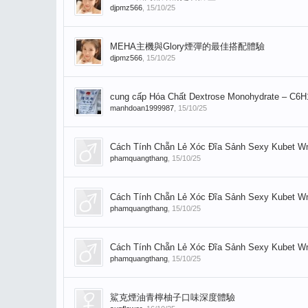
djpmz566
,
15/10/25
MEHA主機與Glory煙彈的最佳搭配體驗
djpmz566
,
15/10/25
cung cấp Hóa Chất Dextrose Monohydrate – C6H12
manhdoan1999987
,
15/10/25
Cách Tính Chẵn Lẻ Xóc Đĩa Sảnh Sexy Kubet Wm 
phamquangthang
,
15/10/25
Cách Tính Chẵn Lẻ Xóc Đĩa Sảnh Sexy Kubet Wm 
phamquangthang
,
15/10/25
Cách Tính Chẵn Lẻ Xóc Đĩa Sảnh Sexy Kubet Wm 
phamquangthang
,
15/10/25
鯊克煙油青檸柚子口味深度體驗