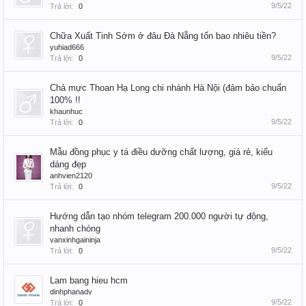
9/5/22
Trả lời:
0
Chữa Xuất Tinh Sớm ở đâu Đà Nẵng tốn bao nhiêu tiền?
yuhiad666
9/5/22
Trả lời:
0
Chả mực Thoan Hạ Long chi nhánh Hà Nội (đảm bảo chuẩn
100% !!
khaunhuc
9/5/22
Trả lời:
0
Mẫu đồng phục y tá điều dưỡng chất lượng, giá rẻ, kiểu
dáng đẹp
anhvien2120
9/5/22
Trả lời:
0
Hướng dẫn tạo nhóm telegram 200.000 người tự động,
nhanh chóng
vanxinhgaininja
9/5/22
Trả lời:
0
Lam bang hieu hcm
dinhphanadv
9/5/22
Trả lời:
0