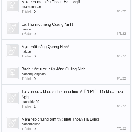
Mực rim me hiệu Thoan Hạ Long!!
chamucthoan
8/5/22
Trả lời:
0
Cá Thu một nắng Quảng Ninh!
haisan
8/5/22
Trả lời:
0
Mực một nắng Quảng Ninh!
haisan
8/5/22
Trả lời:
0
Bạch tuộc tươi cấp đông Quảng Ninh!
haisanquangninh
8/5/22
Trả lời:
0
Tư vấn sức khỏe sinh sản online MIỄN PHÍ - Đa khoa Hữu
Nghị
huongkkk99
8/5/22
Trả lời:
1
Mắm tép chưng tôm thịt hiệu Thoan Hạ Long!!!
haisanhalong
7/5/22
Trả lời:
0