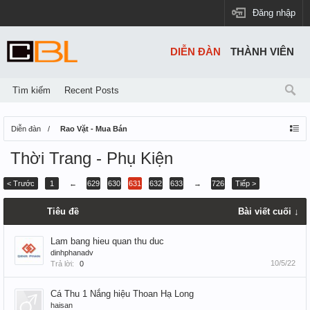
Đăng nhập
DIỄN ĐÀN
THÀNH VIÊN
Tìm kiếm
Recent Posts
Diễn đàn
Rao Vặt - Mua Bán
Thời Trang - Phụ Kiện
< Trước
1
←
629
630
631
632
633
→
726
Tiếp >
Tiêu đề
Bài viết cuối ↓
Lam bang hieu quan thu duc
dinhphanadv
10/5/22
Trả lời:
0
Cá Thu 1 Nắng hiệu Thoan Hạ Long
haisan