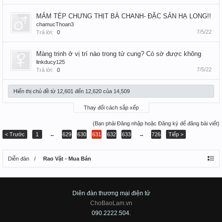
MẮM TÉP CHƯNG THỊT BÀ CHANH- ĐẶC SẢN HẠ LONG!!
chamucThoan3
7/5/22
Trả lời:
0
Màng trinh ở vị trí nào trong tử cung? Có sờ được không
linkducy125
7/5/22
Trả lời:
0
Hiển thị chủ đề từ 12,601 đến 12,620 của 14,509
Thay đổi cách sắp xếp
(Bạn phải Đăng nhập hoặc Đăng ký để đăng bài viết)
< Trước
1
←
629
630
631
632
633
→
726
Tiếp >
Diễn đàn
Rao Vặt - Mua Bán
Diên đàn thương mại điện tử
ChoBaoLam.vn
090.2222.504.