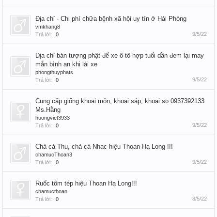
Địa chỉ - Chi phí chữa bệnh xã hội uy tín ở Hải Phòng
vmkhang8
9/5/22
Trả lời:
0
Địa chỉ bán tượng phật để xe ô tô hợp tuổi dần đem lại may
mắn bình an khi lái xe
phongthuyphats
9/5/22
Trả lời:
0
Cung cấp giống khoai môn, khoai sáp, khoai sọ 0937392133
Ms.Hằng
huongviet3933
9/5/22
Trả lời:
0
Chả cá Thu, chả cá Nhạc hiệu Thoan Hạ Long !!!
chamucThoan3
9/5/22
Trả lời:
0
Ruốc tôm tép hiệu Thoan Hạ Long!!!
chamucthoan
8/5/22
Trả lời:
0