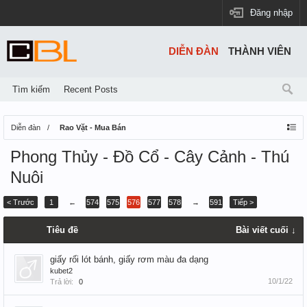
Đăng nhập
DIỄN ĐÀN
THÀNH VIÊN
Tìm kiếm
Recent Posts
Diễn đàn
Rao Vặt - Mua Bán
Phong Thủy - Đồ Cổ - Cây Cảnh - Thú
Nuôi
< Trước
1
←
574
575
576
577
578
→
591
Tiếp >
Tiêu đề
Bài viết cuối ↓
giấy rối lót bánh, giấy rơm màu đa dạng
kubet2
10/1/22
Trả lời:
0