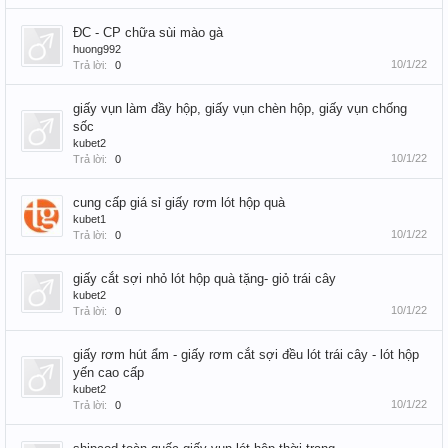
ĐC - CP chữa sùi mào gà
huong992
10/1/22
Trả lời:
0
giấy vụn làm đầy hộp, giấy vụn chèn hộp, giấy vụn chống
sốc
kubet2
10/1/22
Trả lời:
0
cung cấp giá sỉ giấy rơm lót hộp quà
kubet1
10/1/22
Trả lời:
0
giấy cắt sợi nhỏ lót hộp quà tặng- giỏ trái cây
kubet2
10/1/22
Trả lời:
0
giấy rơm hút ẩm - giấy rơm cắt sợi đều lót trái cây - lót hộp
yến cao cấp
kubet2
10/1/22
Trả lời:
0