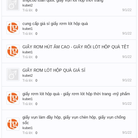
shipcod toàn quốc giấy vụn lót hộp thời trang
kubet2
9/1/22
Trả lời:
0
cung cấp giá sỉ giấy rơm lót hộp quà
kubet1
9/1/22
Trả lời:
0
GIẤY RƠM HÚT ẨM CAO - GIẤY RỐI LÓT HỘP QUÀ TÊT
kubet1
9/1/22
Trả lời:
0
GIẤY RƠM LÓT HỘP QUÀ GIÁ SỈ
kubet2
9/1/22
Trả lời:
0
giấy rơm lót hộp quà - giấy rơm lót hộp thời trang -mỹ phẩm
kubet1
9/1/22
Trả lời:
0
giấy vụn làm đầy hộp, giấy vụn chèn hộp, giấy vụn chống
sốc
kubet1
9/1/22
Trả lời:
0