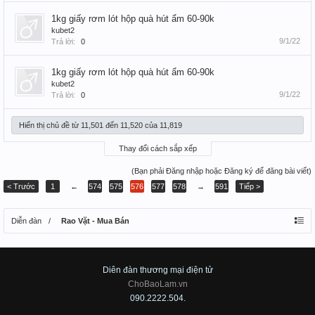
1kg giấy rơm lót hộp quà hút ẩm 60-90k
kubet2
9/1/22
Trả lời:
0
1kg giấy rơm lót hộp quà hút ẩm 60-90k
kubet2
9/1/22
Trả lời:
0
Hiển thị chủ đề từ 11,501 đến 11,520 của 11,819
Thay đổi cách sắp xếp
(Bạn phải Đăng nhập hoặc Đăng ký để đăng bài viết)
< Trước
1
←
574
575
576
577
578
→
591
Tiếp >
Diễn đàn
Rao Vặt - Mua Bán
Diên đàn thương mại điện tử
ChoBaoLam.vn
090.2222.504.