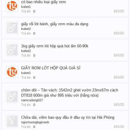
có bao nhiêu loại giấy rơm
kubet1
10/1/22
Trả lời:
0
giấy rối lót bánh, giấy rơm màu đa dạng
kubet2
10/1/22
Trả lời:
0
1kg giấy rơm lót hộp quà hút ẩm 60-90k
kubet2
10/1/22
Trả lời:
0
GIẤY RƠM LÓT HỘP QUÀ GIÁ SỈ
kubet1
10/1/22
Trả lời:
0
chôm dôi – Tân vách: 1542m2 ghét vườn 23mx67m cách
DT818 600m giá như 895 triệu với (hẵng nửa)
vamcodong027
10/1/22
Trả lời:
0
Chữa dài, viêm bao quy đầu ở đâu uy tín tại Hải Phòng
ngochuonglogicweb
10/1/22
Trả lời:
0