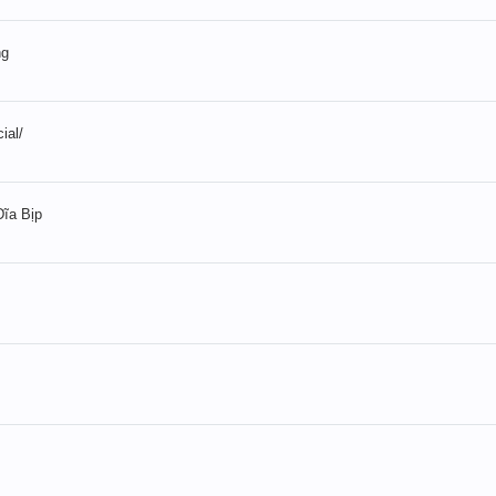
ng
ial/
̃a Bịp