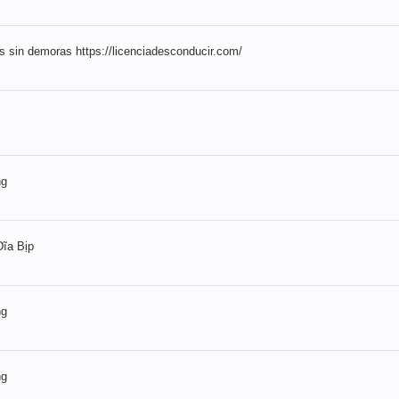
 sin demoras https://licenciadesconducir.com/
ng
̃a Bịp
ng
ng