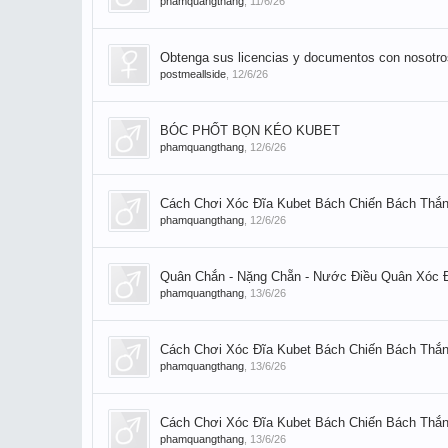
phamquangthang
,
11/6/26
Obtenga sus licencias y documentos con nosotros
postmeallside
,
12/6/26
BÓC PHỐT BỌN KÉO KUBET
phamquangthang
,
12/6/26
Cách Chơi Xóc Đĩa Kubet Bách Chiến Bách Thắ
phamquangthang
,
12/6/26
Quân Chắn - Nặng Chẵn - Nước Điều Quân Xóc Đi
phamquangthang
,
13/6/26
Cách Chơi Xóc Đĩa Kubet Bách Chiến Bách Thắ
phamquangthang
,
13/6/26
Cách Chơi Xóc Đĩa Kubet Bách Chiến Bách Thắ
phamquangthang
,
13/6/26