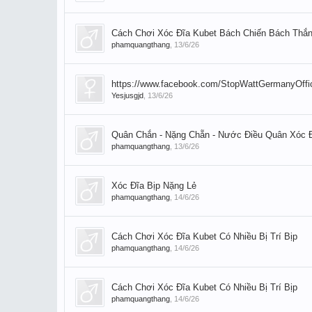
Cách Chơi Xóc Đĩa Kubet Bách Chiến Bách Thắ
phamquangthang
,
13/6/26
https://www.facebook.com/StopWattGermanyOffic
Yesjusgjd
,
13/6/26
Quân Chắn - Nặng Chẵn - Nước Điều Quân Xóc Đi
phamquangthang
,
13/6/26
Xóc Đĩa Bịp Nặng Lẻ
phamquangthang
,
14/6/26
Cách Chơi Xóc Đĩa Kubet Có Nhiều Bị Trí Bịp
phamquangthang
,
14/6/26
Cách Chơi Xóc Đĩa Kubet Có Nhiều Bị Trí Bịp
phamquangthang
,
14/6/26