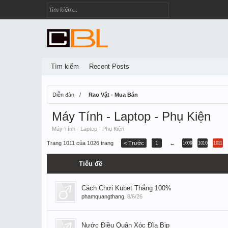
Tìm kiếm
Recent Posts
Diễn đàn
Rao Vặt - Mua Bán
Máy Tính - Laptop - Phụ Kiện
Máy Tính - Laptop - Phụ Kiện
Trang 1011 của 1026 trang
< Trước
1
←
1009
1010
1011
Tiêu đề
Cách Chơi Kubet Thắng 100%
phamquangthang
,
8/6/26
Nước Điều Quân Xóc Đĩa Bịp