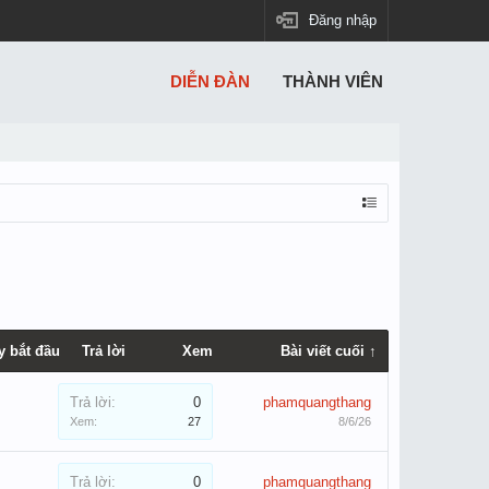
Đăng nhập
DIỄN ĐÀN
THÀNH VIÊN
y bắt đầu
Trả lời
Xem
Bài viết cuối ↑
Trả lời:
0
phamquangthang
Xem:
27
8/6/26
Trả lời:
0
phamquangthang