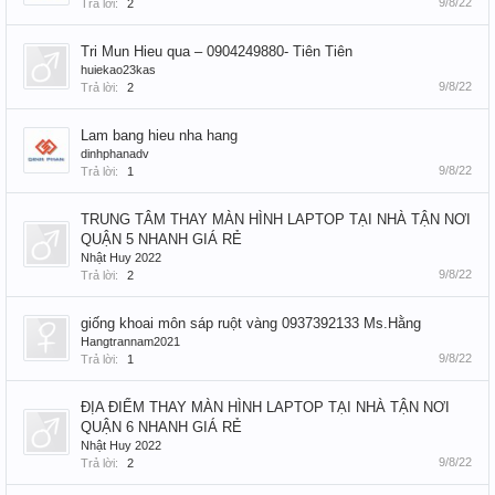
9/8/22
Trả lời:
2
Tri Mun Hieu qua – 0904249880- Tiên Tiên
huiekao23kas
9/8/22
Trả lời:
2
Lam bang hieu nha hang
dinhphanadv
9/8/22
Trả lời:
1
TRUNG TÂM THAY MÀN HÌNH LAPTOP TẠI NHÀ TẬN NƠI
QUẬN 5 NHANH GIÁ RẺ
Nhật Huy 2022
9/8/22
Trả lời:
2
giống khoai môn sáp ruột vàng 0937392133 Ms.Hằng
Hangtrannam2021
9/8/22
Trả lời:
1
ĐỊA ĐIỂM THAY MÀN HÌNH LAPTOP TẠI NHÀ TẬN NƠI
QUẬN 6 NHANH GIÁ RẺ
Nhật Huy 2022
9/8/22
Trả lời:
2