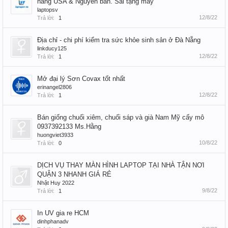
hàng USA & Nguyên bản. Sai tặng máy
laptopsv
12/8/22
Trả lời:
1
Địa chỉ - chi phí kiểm tra sức khỏe sinh sản ở Đà Nẵng
linkducy125
12/8/22
Trả lời:
1
Mở đại lý Sơn Covax tốt nhất
erinangel2806
12/8/22
Trả lời:
1
Bán giống chuối xiêm, chuối sáp và già Nam Mỹ cấy mô
0937392133 Ms.Hằng
huongviet3933
10/8/22
Trả lời:
0
DỊCH VỤ THAY MÀN HÌNH LAPTOP TẠI NHÀ TẬN NƠI
QUẬN 3 NHANH GIÁ RẺ
Nhật Huy 2022
9/8/22
Trả lời:
1
In UV gia re HCM
dinhphanadv