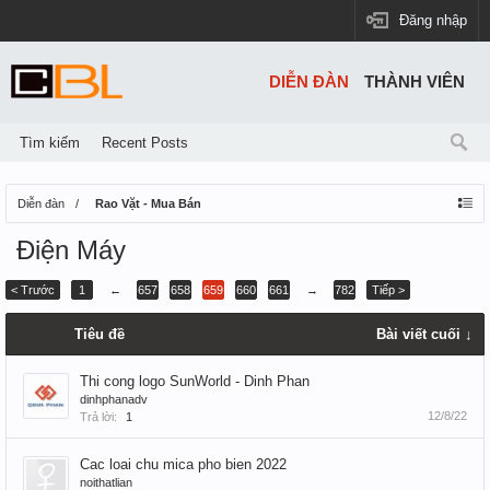
Đăng nhập
DIỄN ĐÀN
THÀNH VIÊN
Tìm kiếm
Recent Posts
Diễn đàn
Rao Vặt - Mua Bán
Điện Máy
< Trước
1
←
657
658
659
660
661
→
782
Tiếp >
Tiêu đề
Bài viết cuối ↓
Thi cong logo SunWorld - Dinh Phan
dinhphanadv
12/8/22
Trả lời:
1
Cac loai chu mica pho bien 2022
noithatlian