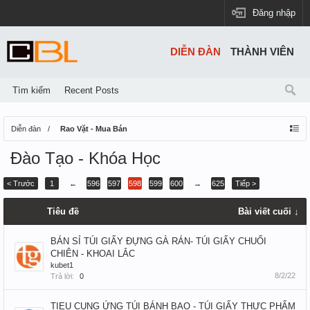
Đăng nhập
DIỄN ĐÀN
THÀNH VIÊN
Tìm kiếm
Recent Posts
Diễn đàn
Rao Vặt - Mua Bán
Đào Tạo - Khóa Học
< Trước
1
←
596
597
598
599
600
→
625
Tiếp >
Tiêu đề
Bài viết cuối ↓
BÁN SỈ TÚI GIẤY ĐỰNG GÀ RÁN- TÚI GIẤY CHUỐI
CHIÊN - KHOAI LẮC
kubet1
8/2/22
Trả lời:
0
TIEU CUNG ỨNG TÚI BÁNH BAO - TÚI GIẤY THỰC PHẨM