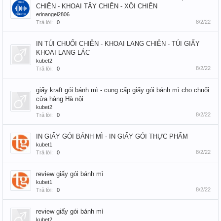
CHIÊN - KHOAI TÂY CHIÊN - XÔI CHIÊN
erinangel2806
8/2/22
Trả lời:
0
IN TÚI CHUỐI CHIÊN - KHOAI LANG CHIÊN - TÚI GIẤY
KHOAI LANG LẮC
kubet2
8/2/22
Trả lời:
0
giấy kraft gói bánh mì - cung cấp giấy gói bánh mì cho chuổi
cửa hàng Hà nội
kubet2
8/2/22
Trả lời:
0
IN GIẤY GÓI BÁNH MÌ - IN GIẤY GÓI THỰC PHẨM
kubet1
8/2/22
Trả lời:
0
review giấy gói bánh mì
kubet1
8/2/22
Trả lời:
0
review giấy gói bánh mì
kubet2