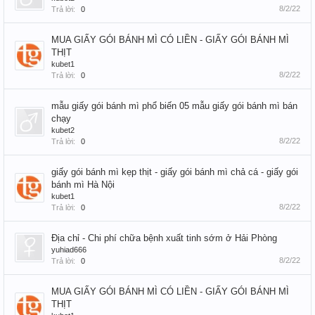
8/2/22
Trả lời:
0
MUA GIẤY GÓI BÁNH MÌ CÓ LIỀN - GIẤY GÓI BÁNH MÌ
THỊT
kubet1
8/2/22
Trả lời:
0
mẫu giấy gói bánh mì phổ biến 05 mẫu giấy gói bánh mì bán
chạy
kubet2
8/2/22
Trả lời:
0
giấy gói bánh mì kẹp thịt - giấy gói bánh mì chả cá - giấy gói
bánh mì Hà Nội
kubet1
8/2/22
Trả lời:
0
Địa chỉ - Chi phí chữa bệnh xuất tinh sớm ở Hải Phòng
yuhiad666
8/2/22
Trả lời:
0
MUA GIẤY GÓI BÁNH MÌ CÓ LIỀN - GIẤY GÓI BÁNH MÌ
THỊT