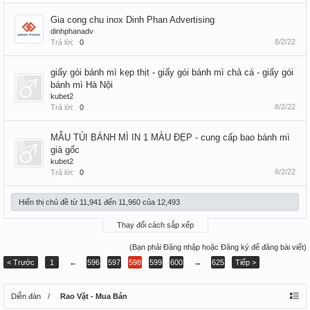
Gia cong chu inox Dinh Phan Advertising
dinhphanadv
8/2/22
Trả lời:
0
giấy gói bánh mì kẹp thịt - giấy gói bánh mì chả cá - giấy gói
bánh mì Hà Nội
kubet2
8/2/22
Trả lời:
0
MẪU TÚI BÁNH MÌ IN 1 MÀU ĐẸP - cung cấp bao bánh mì
giá gốc
kubet2
8/2/22
Trả lời:
0
Hiển thị chủ đề từ 11,941 đến 11,960 của 12,493
Thay đổi cách sắp xếp
(Bạn phải Đăng nhập hoặc Đăng ký để đăng bài viết)
< Trước
1
←
596
597
598
599
600
→
625
Tiếp >
Diễn đàn
Rao Vặt - Mua Bán