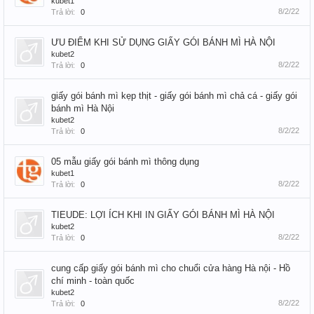
kubet1
8/2/22
Trả lời:
0
ƯU ĐIỂM KHI SỬ DỤNG GIẤY GÓI BÁNH MÌ HÀ NỘI
kubet2
8/2/22
Trả lời:
0
giấy gói bánh mì kẹp thịt - giấy gói bánh mì chả cá - giấy gói
bánh mì Hà Nội
kubet2
8/2/22
Trả lời:
0
05 mẫu giấy gói bánh mì thông dụng
kubet1
8/2/22
Trả lời:
0
TIEUDE: LỢI ÍCH KHI IN GIẤY GÓI BÁNH MÌ HÀ NỘI
kubet2
8/2/22
Trả lời:
0
cung cấp giấy gói bánh mì cho chuổi cửa hàng Hà nội - Hồ
chí minh - toàn quốc
kubet2
8/2/22
Trả lời:
0