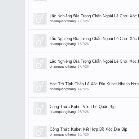
Lắc Nghiêng Đĩa Trong Chẵn Ngoài Lẻ Chơi Xóc Đ
phamquangthang
,
17/7/26
Lắc Nghiêng Đĩa Trong Chẵn Ngoài Lẻ Chơi Xóc Đ
phamquangthang
,
17/7/26
Lắc Nghiêng Đĩa Trong Chẵn Ngoài Lẻ Chơi Xóc Đ
phamquangthang
,
17/7/26
Học Trò Tính Chẵn Lẻ Xóc Đĩa Kubet Nhanh Hơn
phamquangthang
,
14/7/26
Công Thức Kubet Với Thế Quân Bịp
phamquangthang
,
17/7/26
Công Thức Kubet Kết Hợp Đồ Xóc Đĩa Bịp
phamquangthang
,
16/7/26