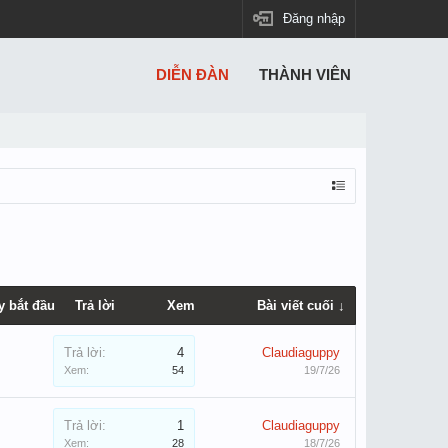
Đăng nhập
DIỄN ĐÀN
THÀNH VIÊN
y bắt đầu
Trả lời
Xem
Bài viết cuối ↓
Trả lời:
4
Claudiaguppy
Xem:
54
19/7/26
Trả lời:
1
Claudiaguppy
Xem:
28
18/7/26