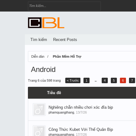
Tìm kiếm
Recent Posts
Diễn đàn
Phần Mềm Hỗ Trợ
Android
Trang 6 của 598 trang
< Trước
1
←
4
5
6
7
Tiêu đề
Nghiêng chẵn nhiều chơi xóc đĩa bịp
phamquangthang
,
13/7/26
Công Thức Kubet Với Thế Quân Bịp
phamquangthang
,
17/7/26