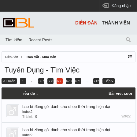
Đăng nhập
DIỄN ĐÀN
THÀNH VIÊN
Tìm kiếm
Recent Posts
Diễn đàn
Rao Vặt - Mua Bán
Tuyển Dụng - Tìm Việc
< Trước
1
←
667
668
669
670
671
→
712
Tiếp >
Tiêu đề ↓
Bài viết cuối
bao bì đóng gói dành cho shop thời trang hiện đại
kubet2
9/9/22
Trả lời:
0
bao bì đóng gói dành cho shop thời trang hiện đại
kubet2