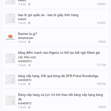
kubet2
10/9/22
Trả lời:
0
bao bì gói quần áo - bao bì giấy thời trang
kubet2
12/9/22
Trả lời:
0
Banner la gi?
dinhphanadv
4/5/22
Trả lời:
0
bằng điểm mạnh nào Algeria có thể tạo bất ngờ Đánh giá
các khu vực
tm5483972
17/7/26
Trả lời:
3
bảng xếp hạng, Kết quả bóng đá DFB-Pokal Bundesliga
tm5483972
30/6/26
Trả lời:
0
Bảng xếp hạng và Lợi ích khi theo dõi bảng xếp hạng bóng
đá
tm5483972
9/6/26
Trả lời:
0