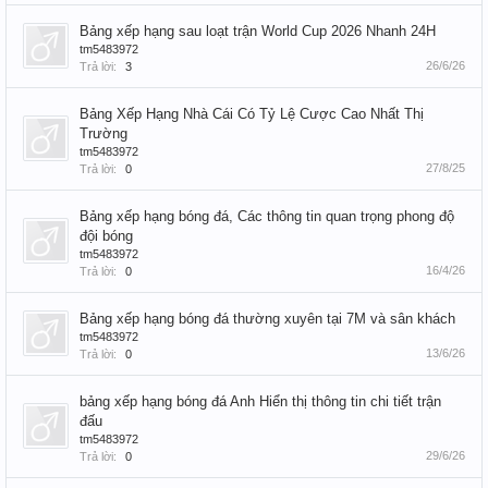
Bảng xếp hạng sau loạt trận World Cup 2026 Nhanh 24H
tm5483972
26/6/26
Trả lời:
3
Bảng Xếp Hạng Nhà Cái Có Tỷ Lệ Cược Cao Nhất Thị
Trường
tm5483972
27/8/25
Trả lời:
0
Bảng xếp hạng bóng đá, Các thông tin quan trọng phong độ
đội bóng
tm5483972
16/4/26
Trả lời:
0
Bảng xếp hạng bóng đá thường xuyên tại 7M và sân khách
tm5483972
13/6/26
Trả lời:
0
bảng xếp hạng bóng đá Anh Hiển thị thông tin chi tiết trận
đấu
tm5483972
29/6/26
Trả lời:
0