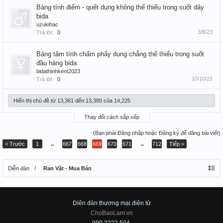
Bảng tính điểm - quết dụng không thể thiếu trong suốt dây
bida
uzukihac
3/8/23
Trả lời:
0
Bảng tâm tính chấm phẩy dụng chẳng thể thiếu trong suốt
đầu hàng bida
bidathinhkent2023
10/10/22
Trả lời:
0
Hiển thị chủ đề từ 13,361 đến 13,380 của 14,225
Thay đổi cách sắp xếp
(Bạn phải Đăng nhập hoặc Đăng ký để đăng bài viết)
< Trước
1
←
667
668
669
670
671
→
712
Tiếp >
Diễn đàn
Rao Vặt - Mua Bán
Diên đàn thương mại điện tử
ChoBaoLam.vn