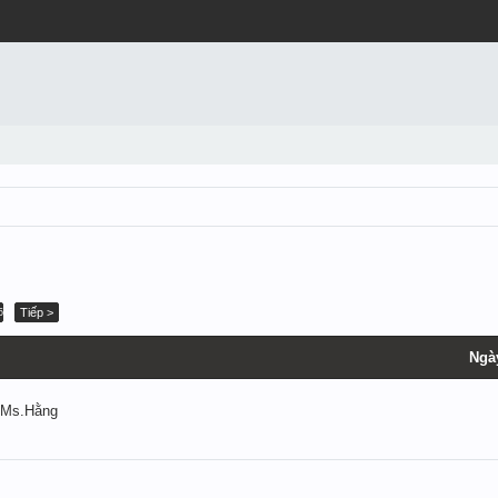
Tiếp >
5
Ngà
 Ms.Hằng