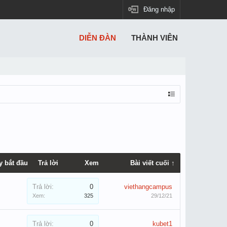
Đăng nhập
DIỄN ĐÀN
THÀNH VIÊN
y bắt đầu
Trả lời
Xem
Bài viết cuối ↑
Trả lời:
0
viethangcampus
Xem:
325
29/12/21
Trả lời:
0
kubet1