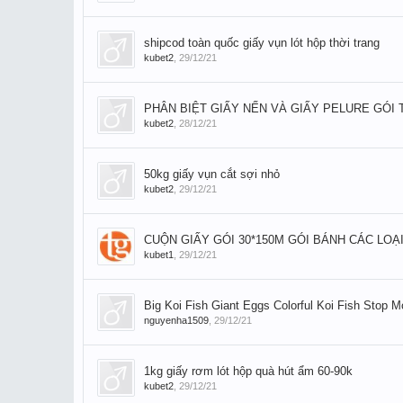
shipcod toàn quốc giấy vụn lót hộp thời trang
kubet2
,
29/12/21
PHÂN BIỆT GIẤY NẾN VÀ GIẤY PELURE GÓI
kubet2
,
28/12/21
50kg giấy vụn cắt sợi nhỏ
kubet2
,
29/12/21
CUỘN GIẤY GÓI 30*150M GÓI BÁNH CÁC LOẠ
kubet1
,
29/12/21
Big Koi Fish Giant Eggs Colorful Koi Fish Stop 
nguyenha1509
,
29/12/21
1kg giấy rơm lót hộp quà hút ẩm 60-90k
kubet2
,
29/12/21