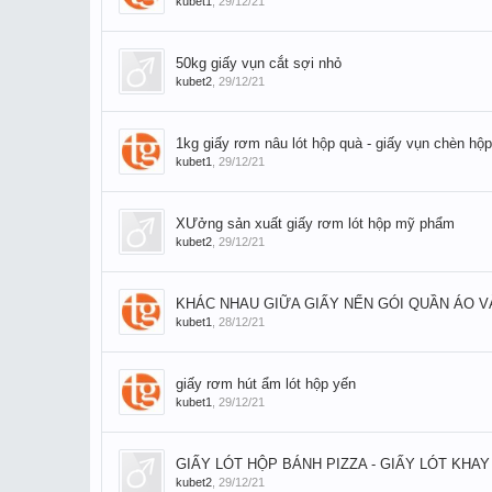
kubet1
,
29/12/21
50kg giấy vụn cắt sợi nhỏ
kubet2
,
29/12/21
1kg giấy rơm nâu lót hộp quà - giấy vụn chèn hộp
kubet1
,
29/12/21
XƯởng sản xuất giấy rơm lót hộp mỹ phẩm
kubet2
,
29/12/21
KHÁC NHAU GIỮA GIẤY NẾN GÓI QUẦN ÁO V
kubet1
,
28/12/21
giấy rơm hút ẩm lót hộp yến
kubet1
,
29/12/21
GIẤY LÓT HỘP BÁNH PIZZA - GIẤY LÓT KHAY
kubet2
,
29/12/21