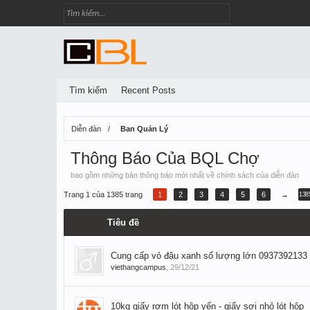
Tìm kiếm
Recent Posts
Diễn đàn
Ban Quản Lý
Thông Báo Của BQL Chợ
bao gồm những bản thông báo mới nhất về chính sách của diễn đàn
Trang 1 của 1385 trang
1
2
3
4
5
6
→
138
Tiêu đề
Cung cấp vỏ đậu xanh số lượng lớn 0937392133
viethangcampus
,
29/12/21
10kg giấy rơm lót hộp yến - giấy sợi nhỏ lót hộp