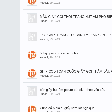
kubet1
,
29/12/21
MẪU GIẤY GÓI THỜI TRANG HÚT ẨM PHỔ BI
kubet2
,
29/12/21
1KG GIẤY TRẮNG GÓI BÁNH MÌ BÁN SẴN - 1
kubet2
,
29/12/21
50kg giấy vụn cắt sợi nhỏ
kubet1
,
29/12/21
SHIP COD TOÀN QUỐC GIẤY GÓI THẤM DẦU 
kubet1
,
29/12/21
bán giấy hút ẩm pelure cắt size theo yêu cầu
kubet2
,
29/12/21
Cung cấ p giá sỉ giấy rơm lót hộp quà