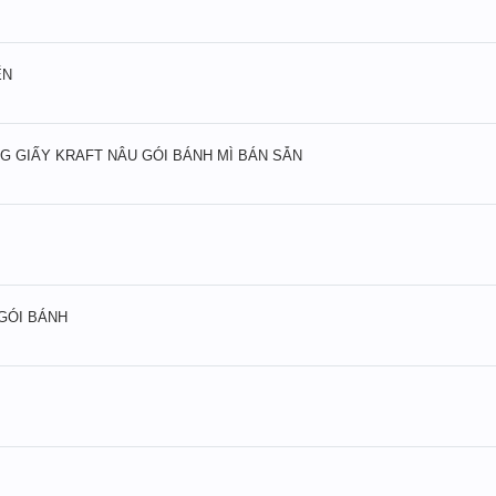
ẾN
KG GIẤY KRAFT NÂU GÓI BÁNH MÌ BÁN SẴN
GÓI BÁNH