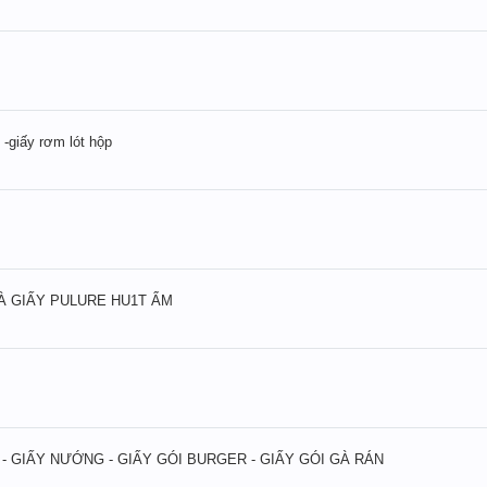
 -giấy rơm lót hộp
À GIẤY PULURE HU1T ẨM
 - GIẤY NƯỚNG - GIẤY GÓI BURGER - GIẤY GÓI GÀ RÁN