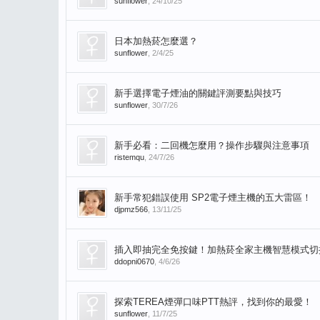
sunflower
,
24/10/25
日本加熱菸怎麼選？
sunflower
,
2/4/25
新手選擇電子煙油的關鍵評測要點與技巧
sunflower
,
30/7/26
新手必看：二回機怎麼用？操作步驟與注意事項
ristemqu
,
24/7/26
新手常犯錯誤使用 SP2電子煙主機的五大雷區！
djpmz566
,
13/11/25
插入即抽完全免按鍵！加熱菸全家主機智慧模式切
ddopni0670
,
4/6/26
探索TEREA煙彈口味PTT熱評，找到你的最愛！
sunflower
,
11/7/25