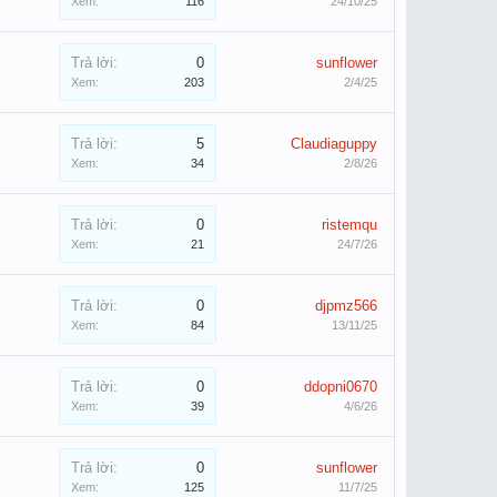
Xem:
116
24/10/25
Trả lời:
0
sunflower
Xem:
203
2/4/25
Trả lời:
5
Claudiaguppy
Xem:
34
2/8/26
Trả lời:
0
ristemqu
Xem:
21
24/7/26
Trả lời:
0
djpmz566
Xem:
84
13/11/25
Trả lời:
0
ddopni0670
Xem:
39
4/6/26
Trả lời:
0
sunflower
Xem:
125
11/7/25