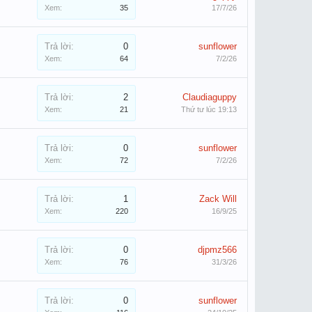
Xem:
35
17/7/26
Trả lời:
0
sunflower
Xem:
64
7/2/26
Trả lời:
2
Claudiaguppy
Xem:
21
Thứ tư lúc 19:13
Trả lời:
0
sunflower
Xem:
72
7/2/26
Trả lời:
1
Zack Will
Xem:
220
16/9/25
Trả lời:
0
djpmz566
Xem:
76
31/3/26
Trả lời:
0
sunflower