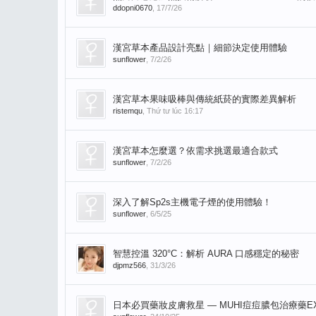
ddopni0670
,
17/7/26
漢宮草本產品設計亮點｜細節決定使用體驗
sunflower
,
7/2/26
漢宮草本果味吸棒與傳統紙菸的實際差異解析
ristemqu
,
Thứ tư lúc 16:17
漢宮草本怎麼選？依需求挑選最適合款式
sunflower
,
7/2/26
深入了解Sp2s主機電子煙的使用體驗！
sunflower
,
6/5/25
智慧控溫 320°C：解析 AURA 口感穩定的秘密
djpmz566
,
31/3/26
日本必買藥妝皮膚救星 — MUHI痘痘膿包治療藥EX 