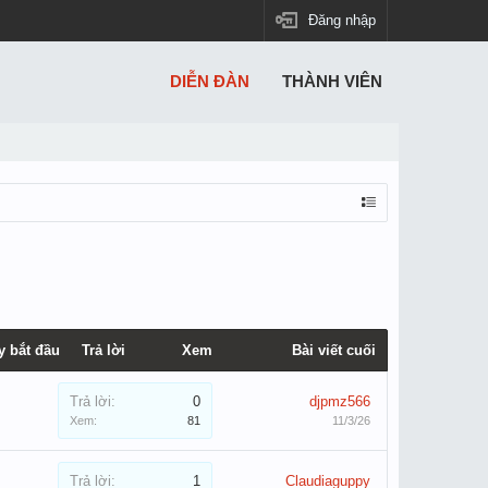
Đăng nhập
DIỄN ĐÀN
THÀNH VIÊN
y bắt đầu
Trả lời
Xem
Bài viết cuối
Trả lời:
0
djpmz566
Xem:
81
11/3/26
Trả lời:
1
Claudiaguppy