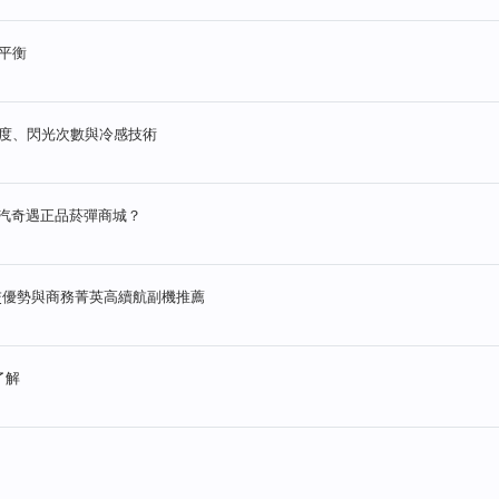
美平衡
度、閃光次數與冷感技術
蒸汽奇遇正品菸彈商城？
交優勢與商務菁英高續航副機推薦
了解