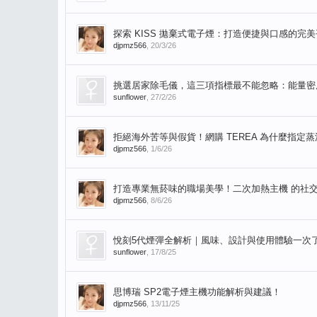
探索 KISS 拋棄式電子煙：打造便捷與口感的完
djpmz566
,
20/3/26
挑選居家除毛儀，這三項指標最不能忽略：能量密
sunflower
,
27/2/26
拒絕海外苦等與假貨！網購 TEREA 為什麼指定
djpmz566
,
1/6/26
打造專業無菸味的職場美學！二次加熱主機 的社
djpmz566
,
8/6/26
悅刻5代煙彈全解析｜風味、設計與使用體驗一次
sunflower
,
17/8/25
思博瑞 SP2電子煙主機功能解析與建議！
djpmz566
,
13/11/25