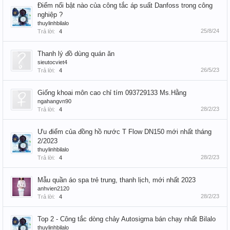
Điểm nổi bật nào của công tắc áp suất Danfoss trong công
nghiệp ?
thuylinhbilalo
25/8/24
Trả lời:
4
Thanh lý đồ dùng quán ăn
sieutocviet4
26/5/23
Trả lời:
4
Giống khoai môn cao chỉ tím 093729133 Ms.Hằng
ngahangvn90
28/2/23
Trả lời:
4
Ưu điểm của đồng hồ nước T Flow DN150 mới nhất tháng
2/2023
thuylinhbilalo
28/2/23
Trả lời:
4
Mẫu quần áo spa trẻ trung, thanh lịch, mới nhất 2023
anhvien2120
28/2/23
Trả lời:
4
Top 2 - Công tắc dòng chảy Autosigma bán chạy nhất Bilalo
thuylinhbilalo