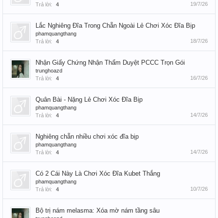
19/7/26
Trả lời:
4
Lắc Nghiêng Đĩa Trong Chẵn Ngoài Lẻ Chơi Xóc Đĩa Bịp
phamquangthang
18/7/26
Trả lời:
4
Nhận Giấy Chứng Nhận Thẩm Duyệt PCCC Trọn Gói
trunghoazd
16/7/26
Trả lời:
4
Quân Bài - Nặng Lẻ Chơi Xóc Đĩa Bịp
phamquangthang
14/7/26
Trả lời:
4
Nghiêng chẵn nhiều chơi xóc đĩa bịp
phamquangthang
14/7/26
Trả lời:
4
Có 2 Cái Này Là Chơi Xóc Đĩa Kubet Thắng
phamquangthang
10/7/26
Trả lời:
4
Bộ trị nám melasma: Xóa mờ nám tầng sâu