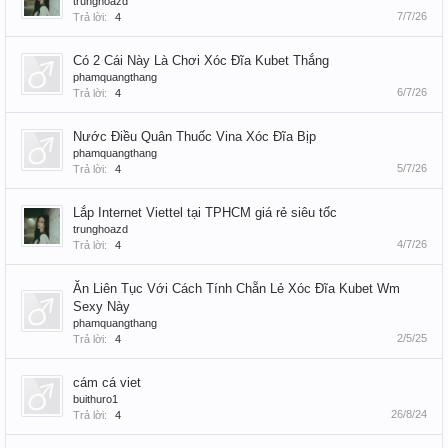
trunghoazd
7/7/26
Trả lời:
4
Có 2 Cái Này Là Chơi Xóc Đĩa Kubet Thắng
phamquangthang
6/7/26
Trả lời:
4
Nước Điều Quân Thuốc Vina Xóc Đĩa Bịp
phamquangthang
5/7/26
Trả lời:
4
Lắp Internet Viettel tại TPHCM giá rẻ siêu tốc
trunghoazd
4/7/26
Trả lời:
4
Ăn Liên Tục Với Cách Tính Chẵn Lẻ Xóc Đĩa Kubet Wm
Sexy Này
phamquangthang
2/5/25
Trả lời:
4
cám cá viet
buithuro1
26/8/24
Trả lời:
4