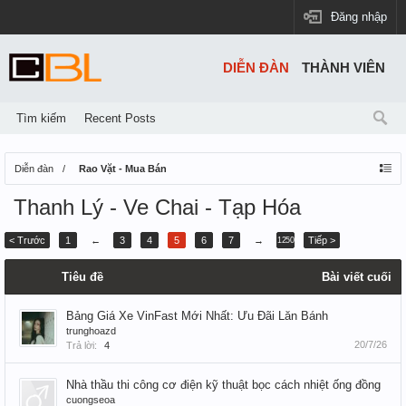
Đăng nhập
DIỄN ĐÀN
THÀNH VIÊN
Tìm kiếm
Recent Posts
Diễn đàn
Rao Vặt - Mua Bán
Thanh Lý - Ve Chai - Tạp Hóa
< Trước
1
←
3
4
5
6
7
→
Tiếp >
1250
Tiêu đề
Bài viết cuối
Bảng Giá Xe VinFast Mới Nhất: Ưu Đãi Lăn Bánh
trunghoazd
20/7/26
Trả lời:
4
Nhà thầu thi công cơ điện kỹ thuật bọc cách nhiệt ống đồng
cuongseoa