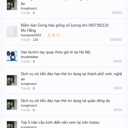
âu
trunghoazd
22/8/23
Trả lời:
0
Điểm bán Gừng trâu giống số lượng lớn 0937392133
Ms.Hằng
huongviet3933
...
5
6
7
10/10/22
Trả lời:
134
Van bướm tay quay Arita giá rẻ tại Hà Nội
thuylinhbilalo
6/2/22
Trả lời:
4
Dịch vụ rút tiền đáo hạn thẻ tín dụng tại thành phố vinh, nghệ
an
trunghoazd
3/3/24
Trả lời:
0
Dịch vụ rút tiền đáo hạn thẻ tín dụng tại quận đống đa
trunghoazd
3/3/24
Trả lời:
0
Top 5 trận cầu kinh điển nên xem lại trên hutieu
trunghoazd