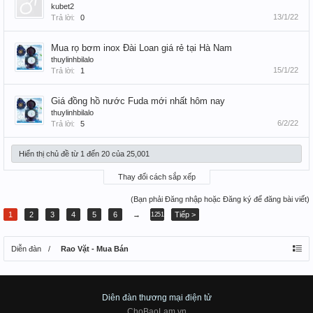
kubet2
13/1/22
Trả lời:
0
Mua rọ bơm inox Đài Loan giá rẻ tại Hà Nam
thuylinhbilalo
15/1/22
Trả lời:
1
Giá đồng hồ nước Fuda mới nhất hôm nay
thuylinhbilalo
6/2/22
Trả lời:
5
Hiển thị chủ đề từ 1 đến 20 của 25,001
Thay đổi cách sắp xếp
(Bạn phải Đăng nhập hoặc Đăng ký để đăng bài viết)
1
2
3
4
5
6
→
Tiếp >
1251
Diễn đàn
Rao Vặt - Mua Bán
Diên đàn thương mại điện tử
ChoBaoLam.vn