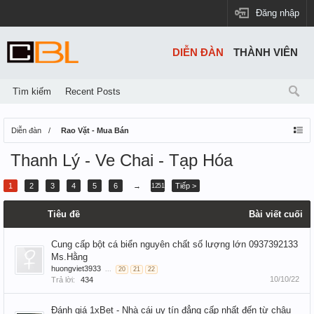
Đăng nhập
DIỄN ĐÀN
THÀNH VIÊN
Tìm kiếm
Recent Posts
Diễn đàn
Rao Vặt - Mua Bán
Thanh Lý - Ve Chai - Tạp Hóa
1
2
3
4
5
6
→
Tiếp >
1251
Tiêu đề
Bài viết cuối
Cung cấp bột cá biển nguyên chất số lượng lớn 0937392133
Ms.Hằng
huongviet3933
...
20
21
22
10/10/22
Trả lời:
434
Đánh giá 1xBet - Nhà cái uy tín đẳng cấp nhất đến từ châu