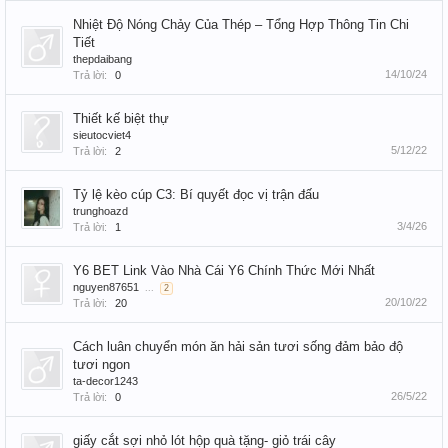
Nhiệt Độ Nóng Chảy Của Thép – Tổng Hợp Thông Tin Chi
Tiết
thepdaibang
14/10/24
Trả lời:
0
Thiết kế biệt thự
sieutocviet4
5/12/22
Trả lời:
2
Tỷ lệ kèo cúp C3: Bí quyết đọc vị trận đấu
trunghoazd
3/4/26
Trả lời:
1
Y6 BET Link Vào Nhà Cái Y6 Chính Thức Mới Nhất
nguyen87651
...
2
20/10/22
Trả lời:
20
Cách luân chuyển món ăn hải sản tươi sống đảm bảo độ
tươi ngon
ta-decor1243
26/5/22
Trả lời:
0
giấy cắt sợi nhỏ lót hộp quà tặng- giỏ trái cây