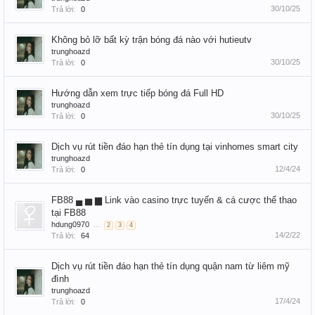
30/10/25
Trả lời:
0
Không bỏ lỡ bất kỳ trận bóng đá nào với hutieutv
trunghoazd
30/10/25
Trả lời:
0
Hướng dẫn xem trực tiếp bóng đá Full HD
trunghoazd
30/10/25
Trả lời:
0
Dịch vụ rút tiền đáo hạn thẻ tín dụng tại vinhomes smart city
trunghoazd
12/4/24
Trả lời:
0
FB88 ▄ ▅ ▆ Link vào casino trực tuyến & cá cược thể thao
tại FB88
hdung0970
...
2
3
4
14/2/22
Trả lời:
64
Dịch vụ rút tiền đáo hạn thẻ tín dụng quận nam từ liêm mỹ
đình
trunghoazd
17/4/24
Trả lời:
0