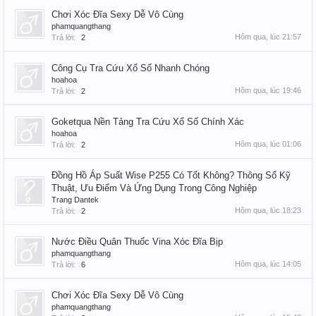
Chơi Xóc Đĩa Sexy Dễ Vô Cùng
phamquangthang
Hôm qua, lúc 21:57
Trả lời:
2
Công Cụ Tra Cứu Xổ Số Nhanh Chóng
hoahoa
Hôm qua, lúc 19:46
Trả lời:
2
Goketqua Nền Tảng Tra Cứu Xổ Số Chính Xác
hoahoa
Hôm qua, lúc 01:06
Trả lời:
2
Đồng Hồ Áp Suất Wise P255 Có Tốt Không? Thông Số Kỹ
Thuật, Ưu Điểm Và Ứng Dụng Trong Công Nghiệp
Trang Dantek
Hôm qua, lúc 18:23
Trả lời:
2
Nước Điều Quân Thuốc Vina Xóc Đĩa Bịp
phamquangthang
Hôm qua, lúc 14:05
Trả lời:
6
Chơi Xóc Đĩa Sexy Dễ Vô Cùng
phamquangthang