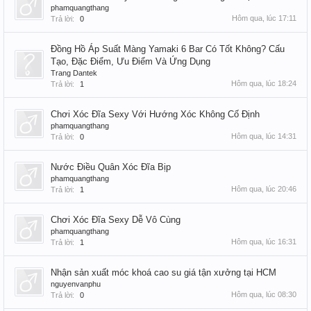
phamquangthang
Hôm qua, lúc 17:11
Trả lời:
0
Đồng Hồ Áp Suất Màng Yamaki 6 Bar Có Tốt Không? Cấu
Tạo, Đặc Điểm, Ưu Điểm Và Ứng Dụng
Trang Dantek
Hôm qua, lúc 18:24
Trả lời:
1
Chơi Xóc Đĩa Sexy Với Hướng Xóc Không Cố Định
phamquangthang
Hôm qua, lúc 14:31
Trả lời:
0
Nước Điều Quân Xóc Đĩa Bịp
phamquangthang
Hôm qua, lúc 20:46
Trả lời:
1
Chơi Xóc Đĩa Sexy Dễ Vô Cùng
phamquangthang
Hôm qua, lúc 16:31
Trả lời:
1
Nhận sản xuất móc khoá cao su giá tận xưởng tại HCM
nguyenvanphu
Hôm qua, lúc 08:30
Trả lời:
0