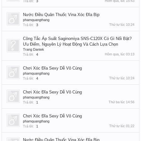
Hôm qua, lúc 15:43
Trả lời:
3
Nước Điều Quân Thuốc Vina Xóc Đĩa Bịp
phamquangthang
Thứ tư lúc 10:24
Trả lời:
3
Công Tắc Áp Suất Saginomiya SNS-C120X Có Gì Nổi Bật?
Ưu Điểm, Nguyên Lý Hoạt Động Và Cách Lựa Chọn
Trang Dantek
Hôm qua, lúc 03:13
Trả lời:
4
Chơi Xóc Đĩa Sexy Dễ Vô Cùng
phamquangthang
Thứ tư lúc 10:24
Trả lời:
4
Chơi Xóc Đĩa Sexy Dễ Vô Cùng
phamquangthang
Thứ ba lúc 14:56
Trả lời:
1
Chơi Xóc Đĩa Sexy Dễ Vô Cùng
phamquangthang
Thứ tư lúc 01:22
Trả lời:
1
Nước Điều Quân Thuốc Vina Xóc Đĩa Bịp