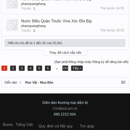
phamquangthang
Thứ ba lúc 16:35
Trả lời:
1
Nước Điều Quân Thuốc Vina Xóc Đĩa Bịp
phamquangthang
Thứ ba lúc 23:33
Trả lời:
2
Hiển thị chủ đề từ 1 đến 20 của 25,001
Thay đổi cách sắp xếp
(Bạn phải Đăng nhập hoặc Đăng ký để đăng bài viết)
1
2
3
4
5
6
→
Tiếp >
1251
Diễn đàn
Rao Vặt - Mua Bán
Diên đàn thương mại điện tử
ChoBaoLam.vn
090.2222.504.
Boron
Tiếng Việt
Quy định và Nội quy
Trợ giúp