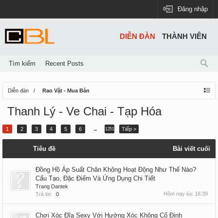
Đăng nhập
DIỄN ĐÀN
THÀNH VIÊN
Tìm kiếm
Recent Posts
Diễn đàn
Rao Vặt - Mua Bán
Thanh Lý - Ve Chai - Tạp Hóa
1
2
3
4
5
6
→
Tiếp >
1251
Tiêu đề
Bài viết cuối
Đồng Hồ Áp Suất Chân Không Hoạt Động Như Thế Nào?
Cấu Tạo, Đặc Điểm Và Ứng Dụng Chi Tiết
Trang Dantek
Hôm nay lúc 16:39
Trả lời:
0
Chơi Xóc Đĩa Sexy Với Hướng Xóc Không Cố Định