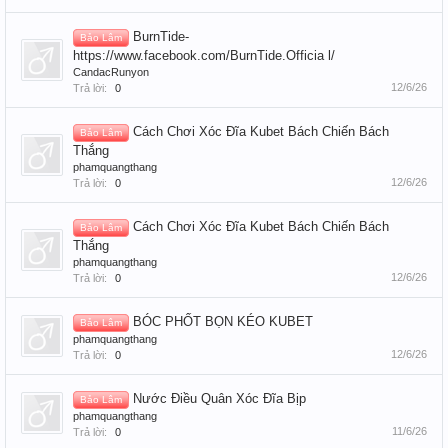
BurnTide-
Bảo Lâm
https://www.facebook.com/BurnTide.Officia l/
CandacRunyon
12/6/26
Trả lời:
0
Cách Chơi Xóc Đĩa Kubet Bách Chiến Bách
Bảo Lâm
Thắng
phamquangthang
12/6/26
Trả lời:
0
Cách Chơi Xóc Đĩa Kubet Bách Chiến Bách
Bảo Lâm
Thắng
phamquangthang
12/6/26
Trả lời:
0
BÓC PHỐT BỌN KÉO KUBET
Bảo Lâm
phamquangthang
12/6/26
Trả lời:
0
Nước Điều Quân Xóc Đĩa Bịp
Bảo Lâm
phamquangthang
11/6/26
Trả lời:
0