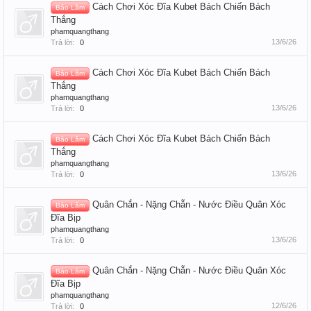
Cách Chơi Xóc Đĩa Kubet Bách Chiến Bách
Bảo Lâm
Thắng
phamquangthang
13/6/26
Trả lời:
0
Cách Chơi Xóc Đĩa Kubet Bách Chiến Bách
Bảo Lâm
Thắng
phamquangthang
13/6/26
Trả lời:
0
Cách Chơi Xóc Đĩa Kubet Bách Chiến Bách
Bảo Lâm
Thắng
phamquangthang
13/6/26
Trả lời:
0
Quân Chắn - Nặng Chẵn - Nước Điều Quân Xóc
Bảo Lâm
Đĩa Bịp
phamquangthang
13/6/26
Trả lời:
0
Quân Chắn - Nặng Chẵn - Nước Điều Quân Xóc
Bảo Lâm
Đĩa Bịp
phamquangthang
12/6/26
Trả lời:
0