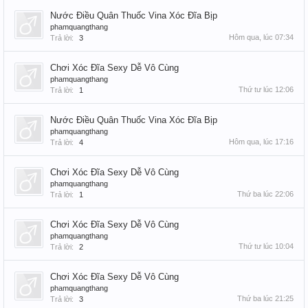
Nước Điều Quân Thuốc Vina Xóc Đĩa Bịp
phamquangthang
Hôm qua, lúc 07:34
Trả lời:
3
Chơi Xóc Đĩa Sexy Dễ Vô Cùng
phamquangthang
Thứ tư lúc 12:06
Trả lời:
1
Nước Điều Quân Thuốc Vina Xóc Đĩa Bịp
phamquangthang
Hôm qua, lúc 17:16
Trả lời:
4
Chơi Xóc Đĩa Sexy Dễ Vô Cùng
phamquangthang
Thứ ba lúc 22:06
Trả lời:
1
Chơi Xóc Đĩa Sexy Dễ Vô Cùng
phamquangthang
Thứ tư lúc 10:04
Trả lời:
2
Chơi Xóc Đĩa Sexy Dễ Vô Cùng
phamquangthang
Thứ ba lúc 21:25
Trả lời:
3