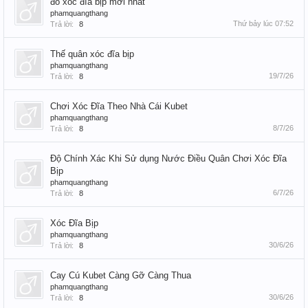
đồ xóc đĩa bịp mới nhất
phamquangthang
Thứ bảy lúc 07:52
Trả lời:
8
Thế quân xóc đĩa bịp
phamquangthang
19/7/26
Trả lời:
8
Chơi Xóc Đĩa Theo Nhà Cái Kubet
phamquangthang
8/7/26
Trả lời:
8
Độ Chính Xác Khi Sử dụng Nước Điều Quân Chơi Xóc Đĩa
Bịp
phamquangthang
6/7/26
Trả lời:
8
Xóc Đĩa Bịp
phamquangthang
30/6/26
Trả lời:
8
Cay Cú Kubet Càng Gỡ Càng Thua
phamquangthang
30/6/26
Trả lời:
8