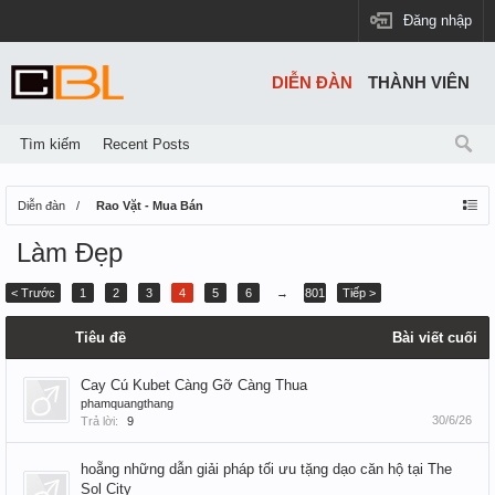
Đăng nhập
DIỄN ĐÀN
THÀNH VIÊN
Tìm kiếm
Recent Posts
Diễn đàn
Rao Vặt - Mua Bán
Làm Đẹp
< Trước
1
2
3
4
5
6
→
801
Tiếp >
Tiêu đề
Bài viết cuối
Cay Cú Kubet Càng Gỡ Càng Thua
phamquangthang
30/6/26
Trả lời:
9
hoẵng những dẫn giải pháp tối ưu tặng dạo căn hộ tại The
Sol City