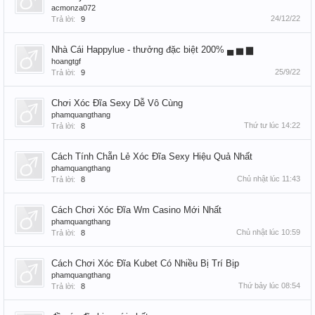
acmonza072
24/12/22
Trả lời:
9
Nhà Cái Happylue - thưởng đặc biệt 200% ▄ ▅ ▆
hoangtgf
25/9/22
Trả lời:
9
Chơi Xóc Đĩa Sexy Dễ Vô Cùng
phamquangthang
Thứ tư lúc 14:22
Trả lời:
8
Cách Tính Chẵn Lẻ Xóc Đĩa Sexy Hiệu Quả Nhất
phamquangthang
Chủ nhật lúc 11:43
Trả lời:
8
Cách Chơi Xóc Đĩa Wm Casino Mới Nhất
phamquangthang
Chủ nhật lúc 10:59
Trả lời:
8
Cách Chơi Xóc Đĩa Kubet Có Nhiều Bị Trí Bịp
phamquangthang
Thứ bảy lúc 08:54
Trả lời:
8