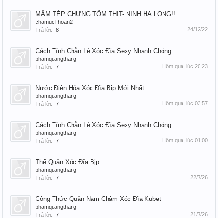
MẮM TÉP CHƯNG TÔM THỊT- NINH HẠ LONG!!
chamucThoan2
24/12/22
Trả lời:
8
Cách Tính Chẵn Lẻ Xóc Đĩa Sexy Nhanh Chóng
phamquangthang
Hôm qua, lúc 20:23
Trả lời:
7
Nước Điện Hóa Xóc Đĩa Bịp Mới Nhất
phamquangthang
Hôm qua, lúc 03:57
Trả lời:
7
Cách Tính Chẵn Lẻ Xóc Đĩa Sexy Nhanh Chóng
phamquangthang
Hôm qua, lúc 01:00
Trả lời:
7
Thế Quân Xóc Đĩa Bịp
phamquangthang
22/7/26
Trả lời:
7
Công Thức Quân Nam Châm Xóc Đĩa Kubet
phamquangthang
21/7/26
Trả lời:
7