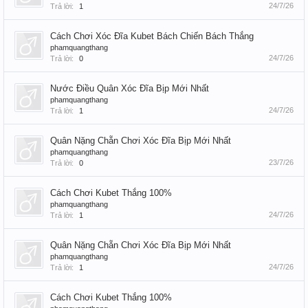
24/7/26
Trả lời:
1
Cách Chơi Xóc Đĩa Kubet Bách Chiến Bách Thắng
phamquangthang
24/7/26
Trả lời:
0
Nước Điều Quân Xóc Đĩa Bịp Mới Nhất
phamquangthang
24/7/26
Trả lời:
1
Quân Nặng Chẵn Chơi Xóc Đĩa Bịp Mới Nhất
phamquangthang
23/7/26
Trả lời:
0
Cách Chơi Kubet Thắng 100%
phamquangthang
24/7/26
Trả lời:
1
Quân Nặng Chẵn Chơi Xóc Đĩa Bịp Mới Nhất
phamquangthang
24/7/26
Trả lời:
1
Cách Chơi Kubet Thắng 100%