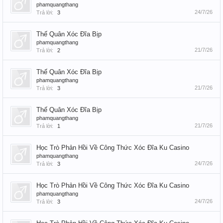
phamquangthang
24/7/26
Trả lời:
3
Thế Quân Xóc Đĩa Bịp
phamquangthang
21/7/26
Trả lời:
2
Thế Quân Xóc Đĩa Bịp
phamquangthang
21/7/26
Trả lời:
3
Thế Quân Xóc Đĩa Bịp
phamquangthang
21/7/26
Trả lời:
1
Học Trò Phản Hồi Về Công Thức Xóc Đĩa Ku Casino
phamquangthang
24/7/26
Trả lời:
3
Học Trò Phản Hồi Về Công Thức Xóc Đĩa Ku Casino
phamquangthang
24/7/26
Trả lời:
3