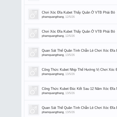
Chơi Xóc Đĩa Kubet Thấy Quân Ở VTB Phải Bỏ
phamquangthang
,
12/5/26
Chơi Xóc Đĩa Kubet Thấy Quân Ở VTB Phải Bỏ
phamquangthang
,
12/5/26
Quan Sát Thế Quân Tính Chẵn Lẻ Chơi Xóc Đĩa B
phamquangthang
,
13/5/26
Công Thức Kubet Nhịp Thế Hướng Vị Chơi Xóc 
phamquangthang
,
13/5/26
Công Thức Kubet Đúc Kết Sau 12 Năm Xóc Đĩa 
phamquangthang
,
13/5/26
Quan Sát Thế Quân Tính Chẵn Lẻ Chơi Xóc Đĩa B
phamquangthang
,
13/5/26