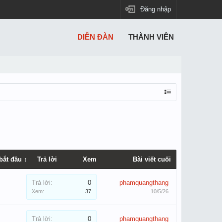
Đăng nhập
DIỄN ĐÀN
THÀNH VIÊN
bắt đầu ↑
Trả lời
Xem
Bài viết cuối
Trả lời:
0
phamquangthang
Xem:
37
10/5/26
Trả lời:
0
phamquangthang