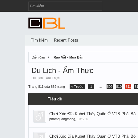
Tìm kiếm
Recent Posts
Diễn đàn
Rao Vặt - Mua Bán
Du Lịch - Ẩm Thực
Du Lịch - Ẩm Thực
Trang 811 của 839 trang
< Trước
1
←
809
810
811
8
Tiêu đề
Chơi Xóc Đĩa Kubet Thấy Quân Ở VTB Phải Bỏ
phamquangthang
,
10/5/26
Chơi Xóc Đĩa Kubet Thấy Quân Ở VTB Phải Bỏ