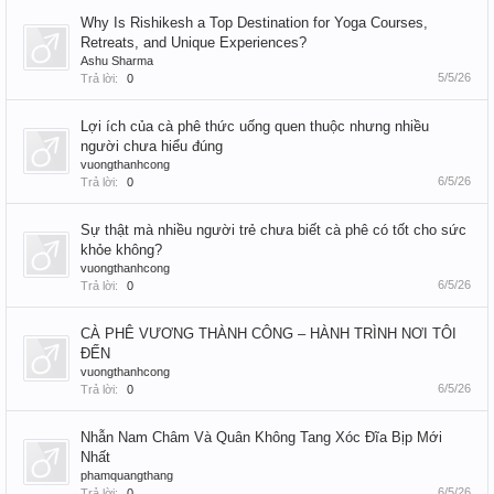
Why Is Rishikesh a Top Destination for Yoga Courses,
Retreats, and Unique Experiences?
Ashu Sharma
5/5/26
Trả lời:
0
Lợi ích của cà phê thức uống quen thuộc nhưng nhiều
người chưa hiểu đúng
vuongthanhcong
6/5/26
Trả lời:
0
Sự thật mà nhiều người trẻ chưa biết cà phê có tốt cho sức
khỏe không?
vuongthanhcong
6/5/26
Trả lời:
0
CÀ PHÊ VƯƠNG THÀNH CÔNG – HÀNH TRÌNH NƠI TÔI
ĐẾN
vuongthanhcong
6/5/26
Trả lời:
0
Nhẫn Nam Châm Và Quân Không Tang Xóc Đĩa Bịp Mới
Nhất
phamquangthang
6/5/26
Trả lời:
0