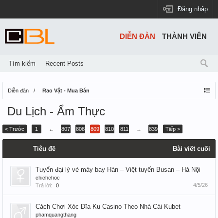
Đăng nhập
DIỄN ĐÀN
THÀNH VIÊN
Tìm kiếm
Recent Posts
Diễn đàn
Rao Vặt - Mua Bán
Du Lịch - Ẩm Thực
< Trước
1
←
807
808
809
810
811
→
839
Tiếp >
Tiêu đề
Bài viết cuối
Tuyển đại lý vé máy bay Hàn – Việt tuyến Busan – Hà Nội
chichchoc
4/5/26
Trả lời:
0
Cách Chơi Xóc Đĩa Ku Casino Theo Nhà Cái Kubet
phamquangthang