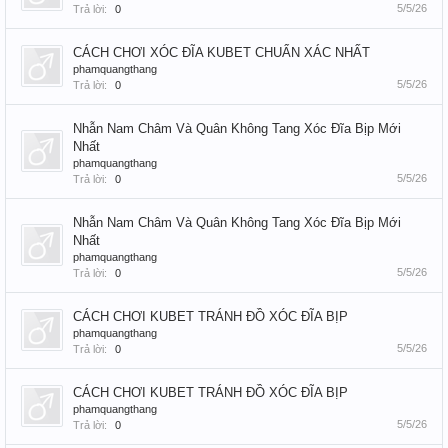
5/5/26
Trả lời:
0
CÁCH CHƠI XÓC ĐĨA KUBET CHUẨN XÁC NHẤT
phamquangthang
5/5/26
Trả lời:
0
Nhẫn Nam Châm Và Quân Không Tang Xóc Đĩa Bịp Mới
Nhất
phamquangthang
5/5/26
Trả lời:
0
Nhẫn Nam Châm Và Quân Không Tang Xóc Đĩa Bịp Mới
Nhất
phamquangthang
5/5/26
Trả lời:
0
CÁCH CHƠI KUBET TRÁNH ĐỒ XÓC ĐĨA BỊP
phamquangthang
5/5/26
Trả lời:
0
CÁCH CHƠI KUBET TRÁNH ĐỒ XÓC ĐĨA BỊP
phamquangthang
5/5/26
Trả lời:
0