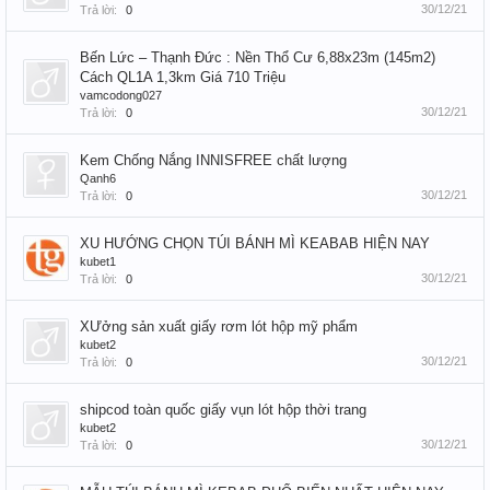
30/12/21
Trả lời:
0
Bến Lức – Thạnh Đức : Nền Thổ Cư 6,88x23m (145m2)
Cách QL1A 1,3km Giá 710 Triệu
vamcodong027
30/12/21
Trả lời:
0
Kem Chống Nắng INNISFREE chất lượng
Qanh6
30/12/21
Trả lời:
0
XU HƯỚNG CHỌN TÚI BÁNH MÌ KEABAB HIỆN NAY
kubet1
30/12/21
Trả lời:
0
XƯởng sản xuất giấy rơm lót hộp mỹ phẩm
kubet2
30/12/21
Trả lời:
0
shipcod toàn quốc giấy vụn lót hộp thời trang
kubet2
30/12/21
Trả lời:
0