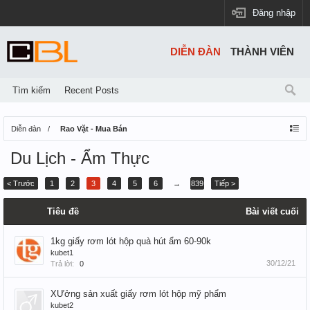
Đăng nhập
DIỄN ĐÀN
THÀNH VIÊN
Tìm kiếm
Recent Posts
Diễn đàn
Rao Vặt - Mua Bán
Du Lịch - Ẩm Thực
< Trước
1
2
3
4
5
6
→
839
Tiếp >
Tiêu đề
Bài viết cuối
1kg giấy rơm lót hộp quà hút ẩm 60-90k
kubet1
30/12/21
Trả lời:
0
XƯởng sản xuất giấy rơm lót hộp mỹ phẩm
kubet2