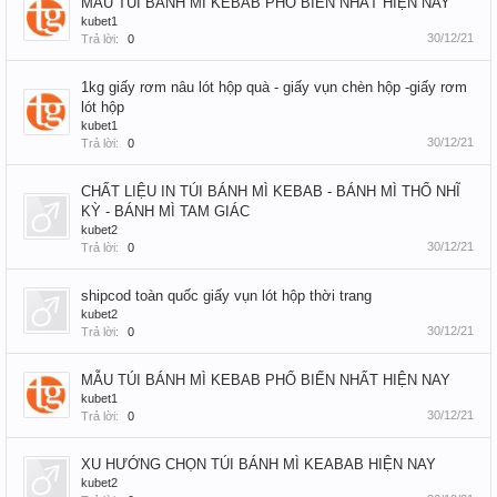
MẪU TÚI BÁNH MÌ KEBAB PHỔ BIẾN NHẤT HIỆN NAY
kubet1
30/12/21
Trả lời:
0
1kg giấy rơm nâu lót hộp quà - giấy vụn chèn hộp -giấy rơm
lót hộp
kubet1
30/12/21
Trả lời:
0
CHẤT LIỆU IN TÚI BÁNH MÌ KEBAB - BÁNH MÌ THỔ NHĨ
KỲ - BÁNH MÌ TAM GIÁC
kubet2
30/12/21
Trả lời:
0
shipcod toàn quốc giấy vụn lót hộp thời trang
kubet2
30/12/21
Trả lời:
0
MẪU TÚI BÁNH MÌ KEBAB PHỔ BIẾN NHẤT HIỆN NAY
kubet1
30/12/21
Trả lời:
0
XU HƯỚNG CHỌN TÚI BÁNH MÌ KEABAB HIỆN NAY
kubet2