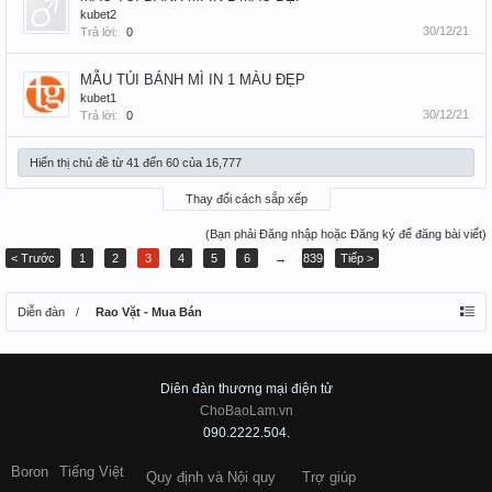
kubet2
30/12/21
Trả lời:
0
MẪU TÚI BÁNH MÌ IN 1 MÀU ĐẸP
kubet1
30/12/21
Trả lời:
0
Hiển thị chủ đề từ 41 đến 60 của 16,777
Thay đổi cách sắp xếp
(Bạn phải Đăng nhập hoặc Đăng ký để đăng bài viết)
< Trước
1
2
3
4
5
6
→
839
Tiếp >
Diễn đàn
Rao Vặt - Mua Bán
Diên đàn thương mại điện tử
ChoBaoLam.vn
090.2222.504.
Boron
Tiếng Việt
Quy định và Nội quy
Trợ giúp