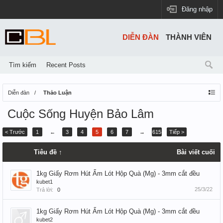
Đăng nhập
DIỄN ĐÀN
THÀNH VIÊN
Tìm kiếm
Recent Posts
Diễn đàn
Thảo Luận
Cuộc Sống Huyện Bảo Lâm
< Trước
1
←
3
4
5
6
7
→
615
Tiếp >
Tiêu đề ↑
Bài viết cuối
1kg Giấy Rơm Hút Ẩm Lót Hộp Quà (Mg) - 3mm cắt đều
kubet1
25/3/22
Trả lời:
0
1kg Giấy Rơm Hút Ẩm Lót Hộp Quà (Mg) - 3mm cắt đều
kubet2