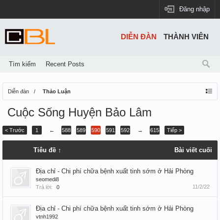
Đăng nhập
DIỄN ĐÀN
THÀNH VIÊN
Tìm kiếm
Recent Posts
Diễn đàn
Thảo Luận
Cuộc Sống Huyện Bảo Lâm
< Trước
1
←
588
589
590
591
592
→
615
Tiếp >
Tiêu đề ↑
Bài viết cuối
Địa chỉ - Chi phí chữa bệnh xuất tinh sớm ở Hải Phòng
seomedi8
11/2/22
Trả lời:
0
Địa chỉ - Chi phí chữa bệnh xuất tinh sớm ở Hải Phòng
vtnh1992