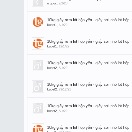
o quoc
,
2/2/23
10kg giấy rơm lót hộp yến - giấy sợi nhỏ lót hộp
kubet1
,
4/1/22
10kg giấy rơm lót hộp yến - giấy sợi nhỏ lót hộp
kubet1
,
12/1/22
10kg giấy rơm lót hộp yến - giấy sợi nhỏ lót hộp
kubet2
,
8/1/22
10kg giấy rơm lót hộp yến - giấy sợi nhỏ lót hộp
kubet2
,
29/12/21
10kg giấy rơm lót hộp yến - giấy sợi nhỏ lót hộp
kubet2
,
8/1/22
10kg giấy rơm lót hộp yến - giấy sợi nhỏ lót hộp