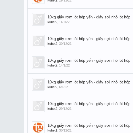
kubet1
,
29/12/21
10kg giấy rơm lót hộp yến - giấy sợi nhỏ lót hộp
kubet2
,
11/1/22
10kg giấy rơm lót hộp yến - giấy sợi nhỏ lót hộp
kubet2
,
30/12/21
10kg giấy rơm lót hộp yến - giấy sợi nhỏ lót hộp
kubet2
,
14/1/22
10kg giấy rơm lót hộp yến - giấy sợi nhỏ lót hộp
kubet2
,
6/1/22
10kg giấy rơm lót hộp yến - giấy sợi nhỏ lót hộp
kubet2
,
29/12/21
10kg giấy rơm lót hộp yến - giấy sợi nhỏ lót hộp
kubet1
,
30/12/21