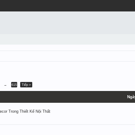
→
615
Tiếp >
Ngà
or Trong Thiết Kế Nội Thất