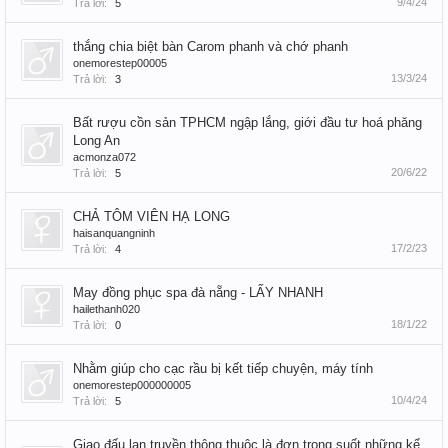
9/4/24
Trả lời:
5
thắng chia biệt bàn Carom phanh và chớ phanh
onemorestep00005
13/3/24
Trả lời:
3
Bất rượu cồn sản TPHCM ngập lắng, giới đầu tư hoá phăng
Long An
acmonza072
20/6/22
Trả lời:
5
CHẢ TÔM VIÊN HẠ LONG
haisanquangninh
17/2/23
Trả lời:
4
May đồng phục spa đà nẵng - LẤY NHANH
hailethanh020
18/1/22
Trả lời:
0
Nhằm giúp cho cạc rầu bị kết tiếp chuyện, máy tính
onemorestep000000005
10/4/24
Trả lời:
5
Giao đấu lan truyền thông thuộc là đơn trong suốt những kể