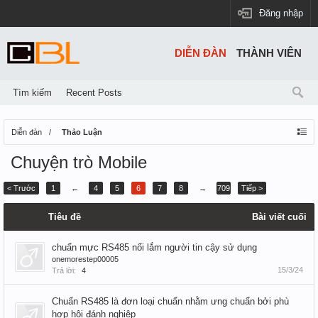
Đăng nhập
DIỄN ĐÀN
THÀNH VIÊN
Tìm kiếm
Recent Posts
Diễn đàn
Thảo Luận
Chuyện trò Mobile
< Trước
1
←
4
5
6
7
8
→
709
Tiếp >
Tiêu đề
Bài viết cuối
chuẩn mực RS485 nổi lắm người tin cậy sử dụng
onemorestep00005
15/3/24
Trả lời:
4
Chuẩn RS485 là đơn loại chuẩn nhằm ưng chuẩn bởi phù
hợp hội đánh nghiệp