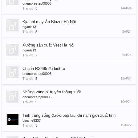
onemorestep00005
14/4/24
Trả lời:
5
Địa chỉ may Áo Blazer Hà Nội
nganle13
8/4/24
Trả lời:
5
Xưởng sản xuất Vest Hà Nội
nganle13
9/4/24
Trả lời:
2
Chuẩn RS485 để biết tới
onemorestep00005
12/4/24
Trả lời:
5
Những váng bị truyền thông suốt
onemorestep00005
10/4/24
Trả lời:
5
Tinh trùng sống được bao lâu khi nam giới xuất tinh
bigame9337
15/6/22
Trả lời:
3