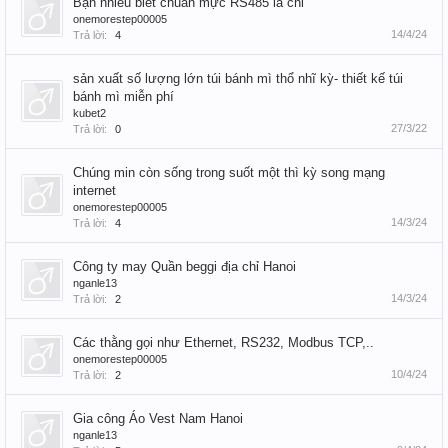
Bạn nhiều biết chuẩn mực RS485 là chi
onemorestep00005
14/4/24
Trả lời:
4
sản xuất số lượng lớn túi bánh mì thổ nhĩ kỳ- thiết kế túi
bánh mì miễn phí
kubet2
27/3/22
Trả lời:
0
Chúng min còn sống trong suốt một thì kỳ song mạng
internet
onemorestep00005
14/3/24
Trả lời:
4
Công ty may Quần beggi địa chỉ Hanoi
nganle13
14/3/24
Trả lời:
2
Các thằng gọi như Ethernet, RS232, Modbus TCP,..
onemorestep00005
10/4/24
Trả lời:
2
Gia công Áo Vest Nam Hanoi
nganle13