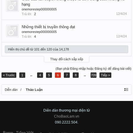
hạng
onemorestep000000005
12/4/24
Trả lời:
2
Những thiết bị truyền thông đạt
onemorestep000000005
12/4/24
Trả lời:
4
Hiển thị chủ đề từ 101 đến 120 của 14,178
Thay đổi cách sắp xếp
(Bạn phải Đăng nhập hoặc Đăng ký để đăng bài viết)
< Trước
1
←
4
5
6
7
8
→
709
Tiếp >
Diễn đàn
Thảo Luận
Diên đàn thương mại điện tử
ChoBaoLam.vn
090.2222.504.
Boron
Tiếng Việt