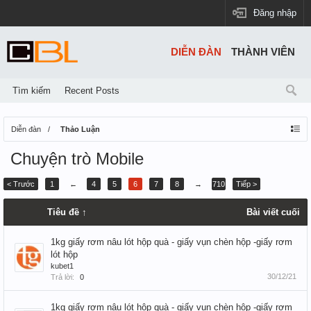
Đăng nhập
DIỄN ĐÀN
THÀNH VIÊN
Tìm kiếm
Recent Posts
Diễn đàn
Thảo Luận
Chuyện trò Mobile
< Trước
1
←
4
5
6
7
8
→
710
Tiếp >
Tiêu đề ↑
Bài viết cuối
1kg giấy rơm nâu lót hộp quà - giấy vụn chèn hộp -giấy rơm
lót hộp
kubet1
30/12/21
Trả lời:
0
1kg giấy rơm nâu lót hộp quà - giấy vụn chèn hộp -giấy rơm