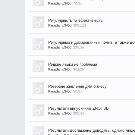
KasaSamp3456
,
7/1/26
Регулярність та ефективність
KasaSamp3456
,
30/10/24
Регулярный и дозированный полив, а также д
KasaSamp3456
,
23/2/26
Редкие языки не проблема
KasaSamp3456
,
3/11/25
Резервне живлення для бізнесу
KasaSamp3456
,
5/1/26
Результати випускників ZNOHUB
KasaSamp3456
,
20/2/25
Результати досліджень доводять: одного лише