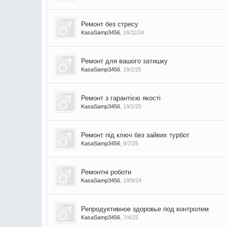
Ремонт без стресу
KasaSamp3456
,
16/11/24
Ремонт для вашого затишку
KasaSamp3456
,
19/2/25
Ремонт з гарантією якості
KasaSamp3456
,
19/2/25
Ремонт під ключ без зайвих турбот
KasaSamp3456
,
8/7/25
Ремонтні роботи
KasaSamp3456
,
19/9/24
Репродуктивное здоровье под контролем
KasaSamp3456
,
7/4/25