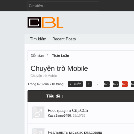
Tìm kiếm
Recent Posts
Diễn đàn
Thảo Luận
Chuyện trò Mobile
Chuyện trò Mobile
Trang 678 của 710 trang
< Trước
1
←
676
677
678
6
Tiêu đề ↑
Реєстрація в ЄДЕССБ
KasaSamp3456
,
28/10/25
Реальність міських кладовищ