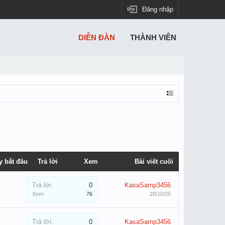
Đăng nhập
DIỄN ĐÀN
THÀNH VIÊN
y bắt đầu
Trả lời
Xem
Bài viết cuối
Trả lời:
0
KasaSamp3456
Xem:
76
28/10/25
Trả lời:
0
KasaSamp3456