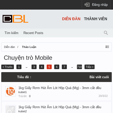
Đăng nhập
DIỄN ĐÀN
THÀNH VIÊN
Tìm kiếm
Recent Posts
Diễn đàn
Thảo Luận
Chuyện trò Mobile
< Trước
1
←
3
4
5
6
7
→
710
Tiếp >
Tiêu đề ↑
Bài viết cuối
1kg Giấy Rơm Hút Ẩm Lót Hộp Quà (Mg) - 3mm cắt đều
kubet1
20/3/22
Trả lời:
0
1kg Giấy Rơm Hút Ẩm Lót Hộp Quà (Mg) - 3mm cắt đều
kubet2